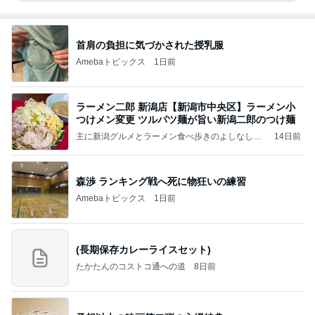
首肩の負担に気づかされた授乳服
Amebaトピックス
1日前
ラーメン二郎 新潟店【新潟市中央区】ラーメン小
つけメン変更 ツルパツ麺が旨い新潟二郎のつけ麺
主に新潟グルメとラーメン食べ歩きのよしなしご
14日前
と
森渉 ランキング戦へ死に物狂いの練習
Amebaトピックス
1日前
(長期保存カレーライスセット)
たかたんのコストコ通への道
8日前