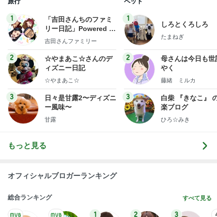
旅行
ペット
1
1
「吉田さんちのファミ
しろとくろしろ
リー日記」Powered b
たまねぎ
y Ameba 吉田さんファ
吉田さんファミリー
ミリーオフィシャルブ
ログ
2
2
☆やまあこ☆さんのデ
母さんは今日も世
ィズニー日記
やく
☆やまあこ☆
藤緒 ミルカ
3
3
日々是甘露2〜ディズニ
白柴 『きなこ』 
ー風味〜
楽ブログ
甘露
ひろ☆みき
もっと見る
オフィシャルブロガーランキング
総合ランキング
すべて見る
1
2
3