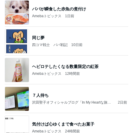
パパが瞬食した赤魚の煮付け
Amebaトピックス
1日前
同じ夢
四コマ戦士 パパ戦記
10日前
ヘビロテしたくなる数量限定の紅茶
Amebaトピックス
12時間前
７人待ち
沢田聖子オフィシャルブログ「In My Heartな旅日
2日前
記」by Ameba
気付けば心ゆくまで食べたお菓子
Amebaトピックス
24時間前