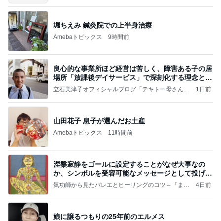
～
堀ちえみ 鍼灸院での上半身治療
Amebaトピックス
9時間前
良心的な事業所ほど経営は苦しく、障害ある子の居
場所「放課後デイサービス」で深刻化する理念と現
実の
立石美津子オフィシャルブログ「テキトー母さんの
1日前
すすめ」Powered by Ameba
山田花子 息子が選んだお土産
Amebaトピックス
11時間前
涅槃寂静をゴールに設定することがなぜ大事なの
か、シンボルを受容可能なメッセージとして投げる
ことが
気功師から見たバレエとヒーリングのコツ～「まと
4日前
いのば」ブログ
娘に譲るつもりの25年前のエルメス