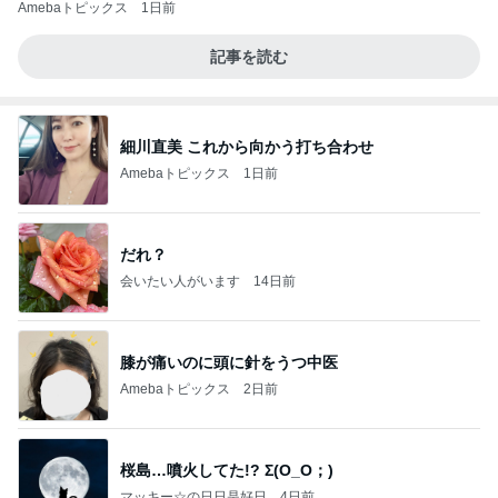
Amebaトピックス
1日前
記事を読む
細川直美 これから向かう打ち合わせ
Amebaトピックス
1日前
だれ？
会いたい人がいます
14日前
膝が痛いのに頭に針をうつ中医
Amebaトピックス
2日前
桜島…噴火してた!? Σ(O_O；)
マッキー☆の日日是好日
4日前