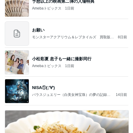
予想以上の映画第二弾の入場特典
Amebaトピックス
1日前
お願い
モンスターアクアリウム＆レプタイルズ 買取販売
8日前
情報
小松彩夏 息子も一緒に撮影同行
Amebaトピックス
1日前
NISA①(;'∀')
パラスジュエリー（白美女神宝珠）の夢の記録
14日前
（続編）