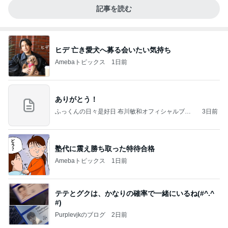
記事を読む
ヒデ 亡き愛犬へ募る会いたい気持ち
Amebaトピックス
1日前
ありがとう！
ふっくんの日々是好日 布川敏和オフィシャルブロ
3日前
グ
塾代に震え勝ち取った特待合格
Amebaトピックス
1日前
テテとグクは、かなりの確率で一緒にいるね(#^.^
#)
Purplevjkのブログ
2日前