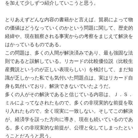
を加えて少しずつ紹介していこうと思う。
とりあえずどんな内容の書籍かと言えば、貿易によって物
の価値はどうなっていくのかという問題に関して、歴史的
経緯や、現在観察される事実からの考察をまじえて解決を
はかっているものである。
この問題は、多くの人間が解決済みであり、最も強固な法
則であると誤解している。リカードの比較優位説（比較生
産費説というのが正しい表現らしい）を検討して、まだ知
識が乏しかった私でも気付いた問題点は、実はリカード自
身も気付いており、解決できないでいたようだ。
多くの人がその解決であると信じている内容は、Ｊ．Ｓ．
ミルによってなされたもので、多くの非現実的な前提を取
り入れたもので、全く現実に一致しない。そしてこの解決
が、経済学を誤った方向に導き、現在も続いているのであ
る。多くの非現実的な前提が、公理と化してしまったとい
うことだろうと思う。