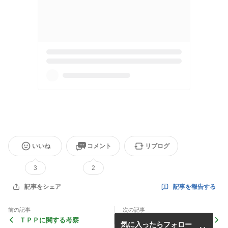
いいね
コメント
リブログ
3
2
記事を報告する
記事をシェア
前の記事
次の記事
ＴＰＰに関する考察
明治安田生命の国債に関する
気に入ったらフォロー
愚かな判断