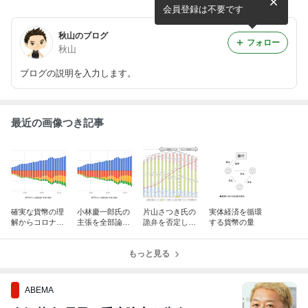
会員登録は不要です
秋山のブログ
フォロー
秋山
ブログの説明を入力します。
最近の画像つき記事
確実な貨幣の理
小林慶一郎氏の
片山さつき氏の
実体経済を循環
解からコロナ不
主張を全部論破
詭弁を否定して
する貨幣の量
況を説明する
します。
みる
もっと見る
ABEMA