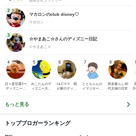
吉田さんファミリー
2
マカロンのclub disney♡
マカロン
3
☆やまあこ☆さんのディズニー日記
☆やまあこ☆
4
5
6
7
8
日々是甘露2〜
れこたんのデ
I＆Cママ 我
ととちゃんの
田舎暮らし40
ディズニー風
ィズニー大好
が家のディズ
イマジネーシ
代主婦の日常
Ꭰ
味〜
き♡孫4人
ニー♡ブログ
ョンタイム
もっと見る
トップブロガーランキング