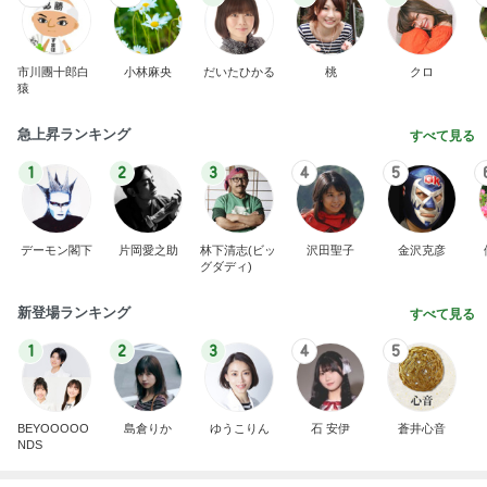
市川團十郎白
小林麻央
だいたひかる
桃
クロ
猿
急上昇ランキング
すべて見る
1
2
3
4
5
デーモン閣下
片岡愛之助
林下清志(ビッ
沢田聖子
金沢克彦
グダディ)
新登場ランキング
すべて見る
1
2
3
4
5
BEYOOOOO
島倉りか
ゆうこりん
石 安伊
蒼井心音
NDS