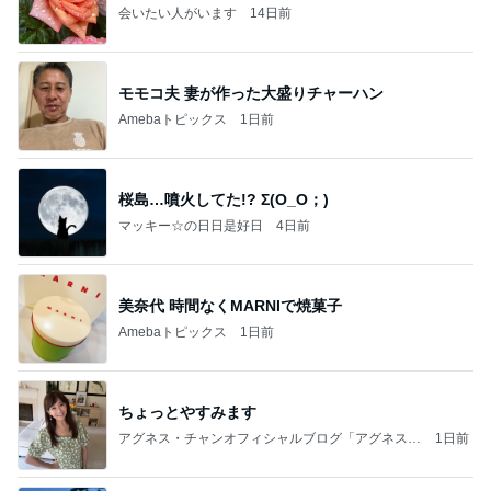
会いたい人がいます
14日前
モモコ夫 妻が作った大盛りチャーハン
Amebaトピックス
1日前
桜島…噴火してた!? Σ(O_O；)
マッキー☆の日日是好日
4日前
美奈代 時間なくMARNIで焼菓子
Amebaトピックス
1日前
ちょっとやすみます
アグネス・チャンオフィシャルブログ「アグネスち
1日前
ゃんこ鍋」Powered by Ameba