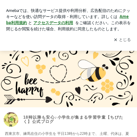
18時以降も安心♪小学生が集まる学習学童【ちびたく】公式ブ
ログ
アプリをダウンロードして
ブログの更新通知
を受け取りまし
開く
ょう。
18時以降も安心♪小学生が集まる学習学童【ちびた
く】公式ブログ
西東京市、練馬在住の小学生を 平日13時から22時まで、 土曜、代休は、夏