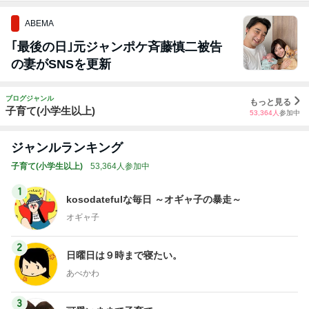
ABEMA
｢最後の日｣元ジャンポケ斉藤慎二被告
の妻がSNSを更新
ブログジャンル
もっと見る
子育て(小学生以上)
53,364
人
参加中
ジャンルランキング
子育て(小学生以上)
53,364人参加中
1
kosodatefulな毎日 ～オギャ子の暴走～
オギャ子
2
日曜日は９時まで寝たい。
あべかわ
3