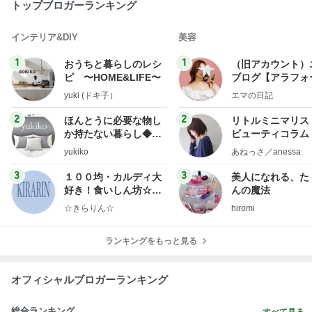
トップブロガーランキング
インテリア&DIY
美容
1
1
おうちと暮らしのレシ
（旧アカウント）
ピ 〜HOME&LIFE〜
ブログ【アラフォ
社売却セカンドラ
yuki (ドキ子）
エマの日記
フ】
2
2
ほんとうに必要な物し
リトルミニマリス
か持たない暮らし◆Ke
ビューティコラム 
ep Life Simple◆〜イ
little minimalist'
yukiko
あねっさ／anessa
ンテリアのきろく〜
uty colum
3
3
１００均・カルディ大
美人になれる、た
好き！食いしん坊☆き
んの魔法
らりん☆のブログ
☆きらりん☆
hiromi
ランキングをもっと見る
オフィシャルブロガーランキング
総合ランキング
すべて見る