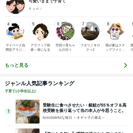
可愛いままで子育て
Ｋｕｍｉ
4
5
6
7
8
マイペース自
アラフィフ初
空回り母ちゃ
フタリノキロ
我が家はステ
閉症アラジン
産～母になる
んの日々
ク＋2
ップファミリ
の子育て日記
ー
もっと見る
ジャンル人気記事ランキング
子育て(小学生以上)
受験生に食べさせたい・銀鮭が55％オフ＆高
校受験を振り返って当の本人が今思うこと。
1
kosodatefulな毎日 ～オギャ子の暴走～