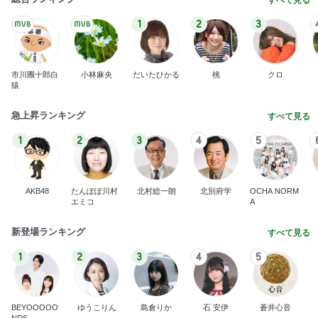
1
2
3
市川團十郎白
小林麻央
だいたひかる
桃
クロ
猿
急上昇ランキング
すべて見る
1
2
3
4
5
AKB48
たんぽぽ川村
北村総一朗
北別府学
OCHA NORM
エミコ
A
新登場ランキング
すべて見る
1
2
3
4
5
BEYOOOOO
ゆうこりん
島倉りか
石 安伊
蒼井心音
NDS