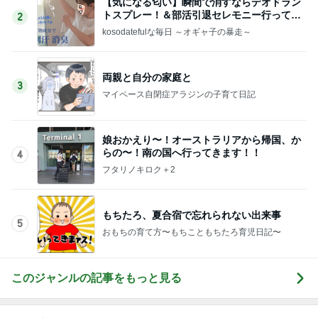
【気になる匂い】瞬間で消すならデオドラン
トスプレー！＆部活引退セレモニー行ってき
2
た
kosodatefulな毎日 ～オギャ子の暴走～
両親と自分の家庭と
3
マイペース自閉症アラジンの子育て日記
娘おかえり〜！オーストラリアから帰国、か
らの〜！南の国へ行ってきます！！
4
フタリノキロク＋2
もちたろ、夏合宿で忘れられない出来事
5
おもちの育て方〜もちこともちたろ育児日記〜
このジャンルの記事をもっと見る