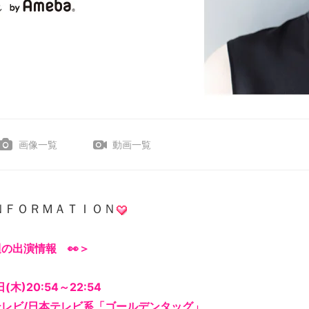
画像一覧
動画一覧
ＮＦＯＲＭＡＴＩＯＮ
週の出演情報
👀
＞
(木)20:54～22:54
テレビ/日本テレビ系「ゴールデンタッグ」