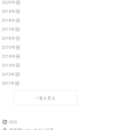
2020
年
く
開
2019
年
く
開
2018
年
く
開
2017
年
く
開
2016
年
く
開
2015
年
く
開
2014
年
く
開
2013
年
く
開
2012
年
く
開
2011
年
く
開
く
一覧を見る
RSS
著作権についてのご注意