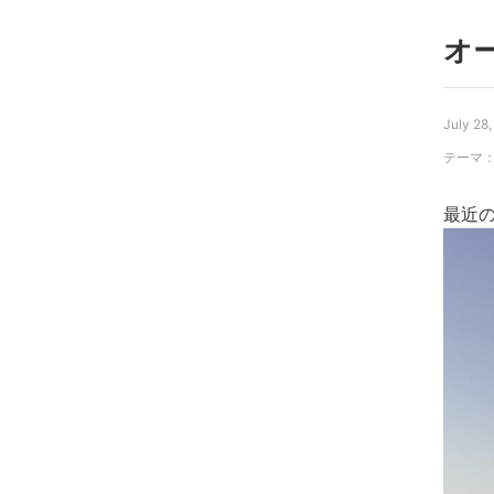
オ
July 28
テーマ
最近