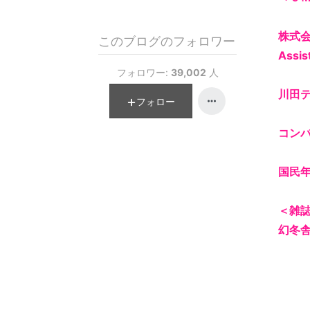
株式会
このブログのフォロワー
Assis
フォロワー:
39,002
人
川田
フォロー
コンバ
国民
＜雑
幻冬舎