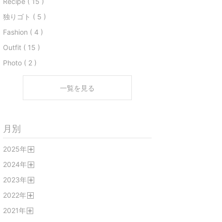
Recipe ( 15 )
独りゴト ( 5 )
Fashion ( 4 )
Outfit ( 15 )
Photo ( 2 )
一覧を見る
月別
2025
年
開
2024
年
く
開
2023
年
く
開
2022
年
く
開
2021
年
く
開