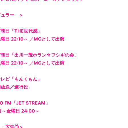
ギュラー
＞
朝日「THE世代感」
曜日 22:10～ ／MCとして出演
ビ朝日「出川一茂ホラン☆フシギの会」
曜日 22:10～ ／MCとして出演
テレビ「もんくもん」
期放送／進行役
O FM「JET STREAM」
月～金曜日 24:00～
・広告📺
＞