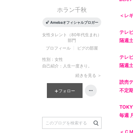
ホラン千秋
＜レ
Amebaオフィシャルブロガー
テレビ
女性タレント（80年代生まれ）
隔週土
部門
プロフィール
ピグの部屋
テレ
性別：
女性
隔週土
自己紹介：
人生一度きり。
続きを見る ＞
読売
不定
フォロー
TOKY
毎週 
＜ＣＭ