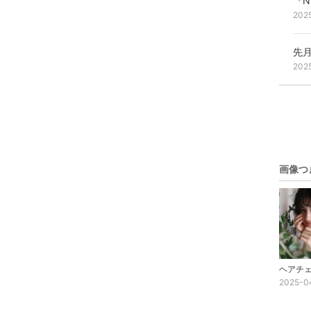
『
202
先
202
画像つ
2025-0