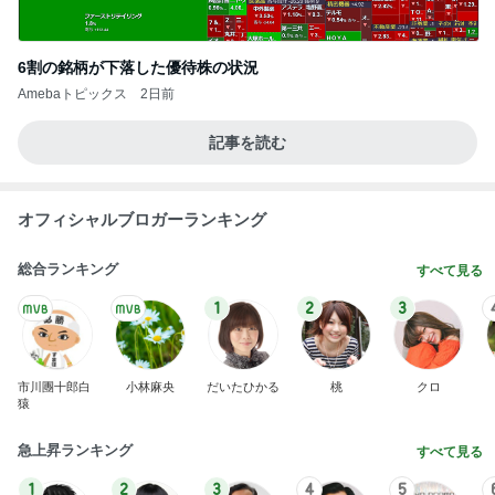
6割の銘柄が下落した優待株の状況
Amebaトピックス
2日前
記事を読む
オフィシャルブロガーランキング
総合ランキング
すべて見る
1
2
3
市川團十郎白
小林麻央
だいたひかる
桃
クロ
猿
急上昇ランキング
すべて見る
1
2
3
4
5