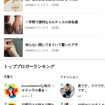
Amebaトピックス
1日前
一手間で便利なカルティエの存在感
Amebaトピックス
1日前
知らない間にできていて驚いたアザ
Amebaトピックス
1日前
トップブロガーランキング
子育て
ファッション
1
1
kosodatefulな毎日 ～
妻です。ママです
オギャ子の暴走～
です。
オギャ子
eri.
2
2
日曜日は９時まで寝た
40代からの大人