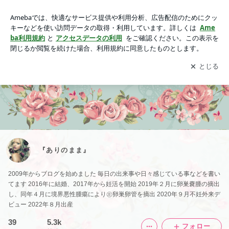
『ありのまま』
アプリをダウンロードして
ブログの更新通知
を受け取りまし
開く
ょう。
『ありのまま』
2009年からブログを始めました 毎日の出来事や日々感じている事などを書い
てます 2016年に結婚、2017年から妊活を開始 2019年２月に卵巣嚢腫の摘出
し、同年４月に境界悪性腫瘍により㊧卵巣卵管を摘出 2020年９月不妊外来デ
ビュー 2022年８月出産
39
5.3k
フォロー