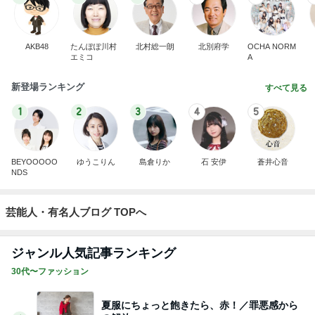
AKB48
たんぽぽ川村
北村総一朗
北別府学
OCHA NORM
エミコ
A
新登場ランキング
すべて見る
1
2
3
4
5
BEYOOOOO
ゆうこりん
島倉りか
石 安伊
蒼井心音
NDS
芸能人・有名人ブログ TOPへ
ジャンル人気記事ランキング
30代〜ファッション
夏服にちょっと飽きたら、赤！／罪悪感から