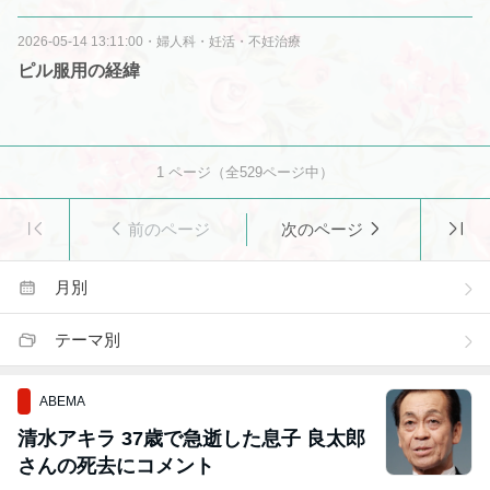
2026-05-14 13:11:00
・
婦人科・妊活・不妊治療
ピル服用の経緯
1
ページ（全
529
ページ中）
前のページ
次のページ
月別
テーマ別
ABEMA
清水アキラ 37歳で急逝した息子 良太郎
さんの死去にコメント