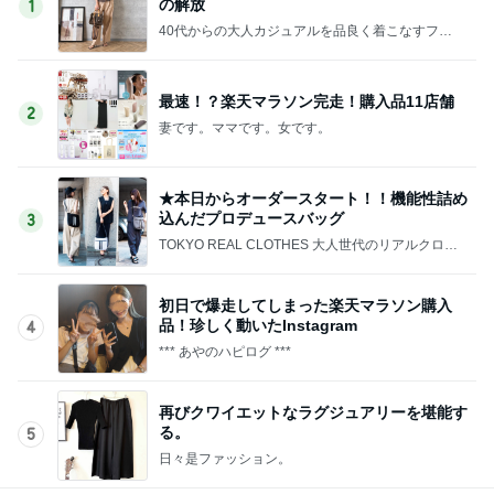
の解放
1
40代からの大人カジュアルを品良く着こなすファ
ッションブログ
最速！？楽天マラソン完走！購入品11店舗
2
妻です。ママです。女です。
★本日からオーダースタート！！機能性詰め
込んだプロデュースバッグ
3
TOKYO REAL CLOTHES 大人世代のリアルクロー
ズ
初日で爆走してしまった楽天マラソン購入
品！珍しく動いたInstagram
4
*** あやのハピログ ***
再びクワイエットなラグジュアリーを堪能す
る。
5
日々是ファッション。