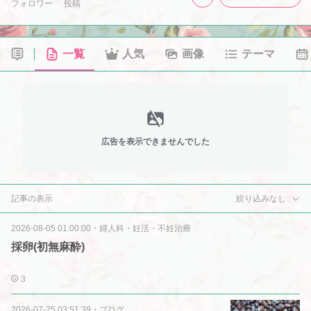
フォロワー
投稿
一覧
人気
画像
テーマ
広告を表示できませんでした
記事の表示
絞り込みなし
2026-08-05 01:00:00
・
婦人科・妊活・不妊治療
採卵(初無麻酔)
3
2026-07-25 03:51:39
・
ブログ