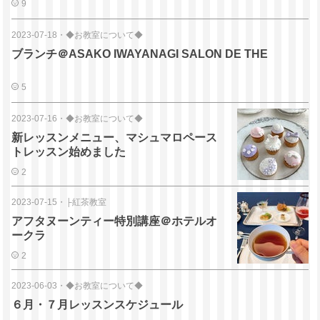
9
2023-07-18
・
◆お教室について◆
ブランチ＠ASAKO IWAYANAGI SALON DE THE
5
2023-07-16
・
◆お教室について◆
新レッスンメニュー、マシュマロペース
トレッスン始めました
2
2023-07-15
・
├紅茶教室
アフタヌーンティー特別講座＠ホテルオ
ークラ
2
2023-06-03
・
◆お教室について◆
６月・７月レッスンスケジュール