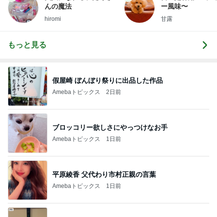
んの魔法
ー風味〜
hiromi
甘露
もっと見る
假屋崎 ぼんぼり祭りに出品した作品
Amebaトピックス
2日前
ブロッコリー欲しさにやっつけなお手
Amebaトピックス
1日前
平原綾香 父代わり市村正親の言葉
Amebaトピックス
1日前