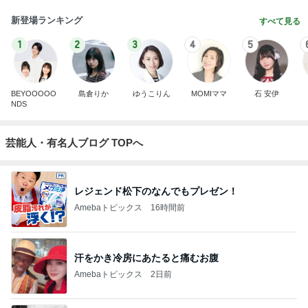
新登場ランキング
すべて見る
1
2
3
4
5
BEYOOOOO
島倉りか
ゆうこりん
MOMIママ
石 安伊
NDS
芸能人・有名人ブログ TOPへ
レジェンド松下のなんでもプレゼン！
Amebaトピックス
16時間前
汗をかき冷房にあたると痛むお腹
Amebaトピックス
2日前