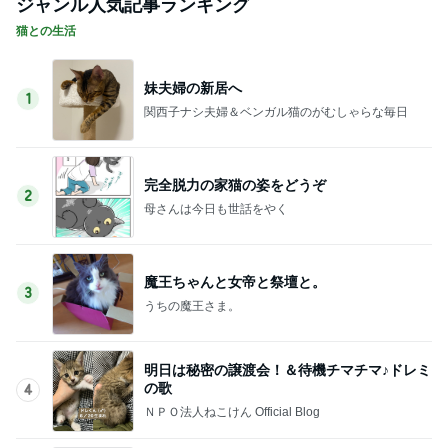
ジャンル人気記事ランキング
猫との生活
妹夫婦の新居へ
1
関西子ナシ夫婦＆ベンガル猫のがむしゃらな毎日
完全脱力の家猫の姿をどうぞ
2
母さんは今日も世話をやく
魔王ちゃんと女帝と祭壇と。
3
うちの魔王さま。
明日は秘密の譲渡会！＆待機チマチマ♪ドレミ
の歌
4
ＮＰＯ法人ねこけん Official Blog