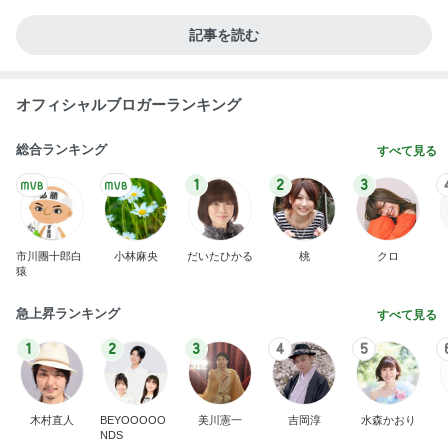
記事を読む
オフィシャルブロガーランキング
総合ランキング
すべて見る
1
2
3
市川團十郎白
小林麻央
だいたひかる
桃
クロ
猿
急上昇ランキング
すべて見る
1
2
3
4
5
木村直人
BEYOOOOO
美川憲一
吉岡淳
水森かおり
NDS