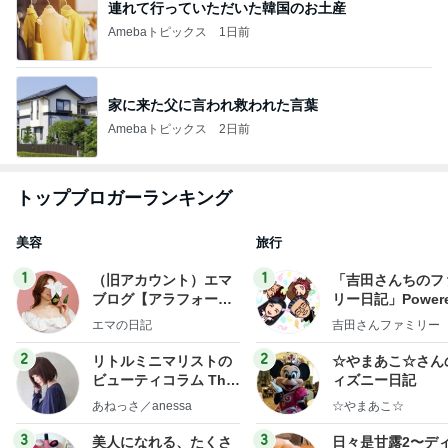
連れて行っていただいた韓国のお土産
Amebaトピックス
1日前
家に来た父に言われ救われた言葉
Amebaトピックス
2日前
トップブロガーランキング
美容
旅行
1
1
（旧アカウント）エマ
「吉田さんちのフ
ブログ【アラフォー会
リー日記」Powere
社売却セカンドライ
y Ameba 吉田さ
エマの日記
吉田さんファミリー
フ】
ミリーオフィシャ
ログ
2
2
リトルミニマリストの
☆やまあこ☆さん
ビューティコラム The
ィズニー日記
little minimalist's bea
あねっさ／anessa
☆やまあこ☆
uty colum
3
3
美人になれる、たくさ
日々是甘露2〜デ