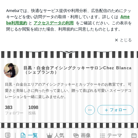
目黒・白金台アイシングクッキーサロンChez Blanca （シェブ
ランカ）
アプリをダウンロードして
ブログの更新通知
を受け取りまし
開く
ょう。
目黒・白金台アイシングクッキーサロンChez Blanca
（シェブランカ）
目黒・白金台エリアのアイシングクッキーとカップケーキのお教室です。 可
愛さと美味しさに拘った作って楽しい、贈って喜ばれる可愛い スイーツデコ
レーションを一緒に楽しみませんか。
383
1098
フォロー
フォロワー
投稿
一覧
人気
画像
テーマ