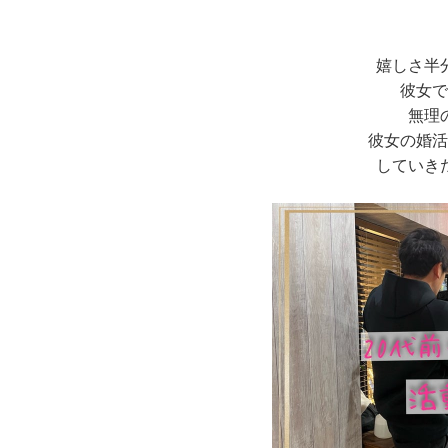
嬉しさ半
彼女で
無理
彼女の婚活
していき