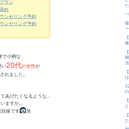
プラン
た
流れ
✨
ウンセリング予約
嬉
ウンセリング予約
ー
【
最
【
奢で小柄な
期
活
20代
愛い
の女性
が
【
されました。
は
3
の
ってあげたくなるような…
【
言いますか…
と
親目線です
笑
【
た