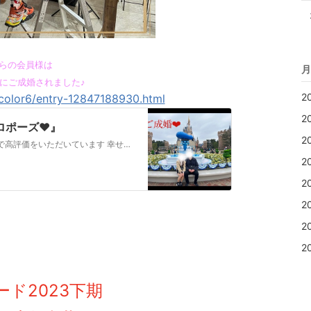
らの会員様は
月
にご成婚されました♪
2
mcolor6/entry-12847188930.html
2
ポーズ❤️』
2
手厚いサポートレスポンスの早さ親しみやすさ等で高評価をいただいています 幸せな結婚への道しるべ錦糸町・亀戸・平井の結婚相談所CharmColorの駒井です …
2
2
2
2
2
ード2023下期