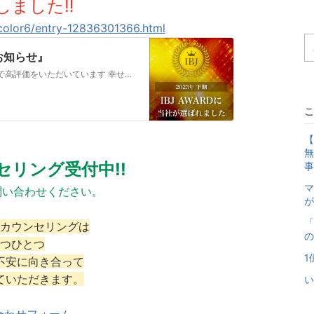
しました‼️
color6/entry-12836301366.html
お知らせ』
手厚いサポートレスポンスの早さ親しみやすさ等で高評価をいただいています 幸せな結婚への道しるべ錦糸町・亀戸・平井の結婚相談所CharmColorの駒井です …
こ
【
無
セリング受付中!!
事
マ
い合わせください。
が
「
カウンセリングは
の
つひとつ
1
不安に向き合って
ていただきます。
い