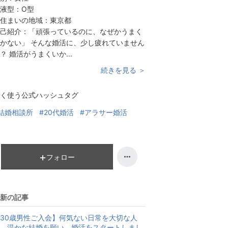
液型：
O型
住まいの地域：
東京都
己紹介：
「頑張っているのに、なぜかうまく
かない」 そんな婚活に、少し疲れていません
？ 婚活がうまくいか...
続きを見る ＞
く使う公式ハッシュタグ
結婚相談所
#20代婚活
#アラサー婚活
フォロー
新の記事
30歳男性ご入会】何気ない日常を大切な人
。温かな結婚を願い、婚活をスタートしまし