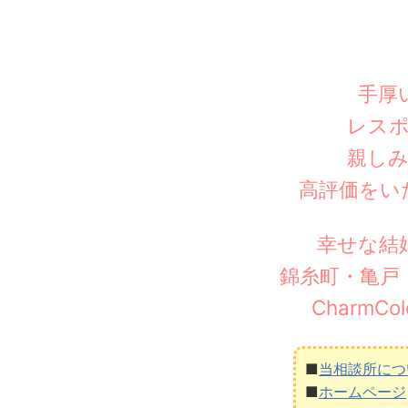
手厚
レス
親し
高評価をい
幸せな結
錦糸町・亀戸
CharmC
■
当相談所につ
■
ホームページ