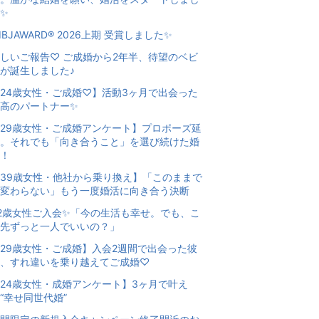
✨
IBJAWARD® 2026上期 受賞しました✨
しいご報告♡ ご成婚から2年半、待望のベビ
が誕生しました♪
24歳女性・ご成婚♡】活動3ヶ月で出会った
高のパートナー✨
29歳女性・ご成婚アンケート】プロポーズ延
。それでも「向き合うこと」を選び続けた婚
！
39歳女性・他社から乗り換え】「このままで
変わらない」もう一度婚活に向き合う決断
2歳女性ご入会✨「今の生活も幸せ。でも、こ
先ずっと一人でいいの？」
29歳女性・ご成婚】入会2週間で出会った彼
、すれ違いを乗り越えてご成婚♡
24歳女性・成婚アンケート】3ヶ月で叶え
“幸せ同世代婚”