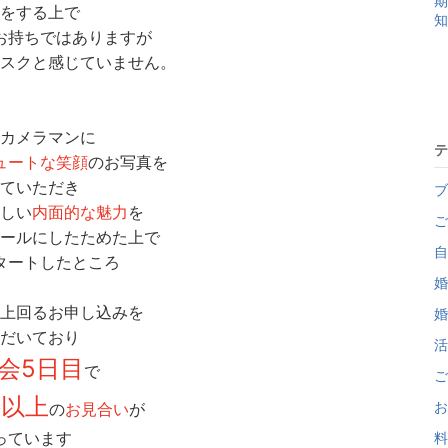
期
をする上で
知
お持ちではありますが
スクと感じていません。
カメラマンに
テ
ュートな笑顔
のお写真を
ていただき
ブ
しい
内面的な魅力
を
ご
ールにしたためた上で
自
タートしたところ
婚
上回るお申し込みを
婚
だいており
活
会5日目
で
ご
件以上
お
の
お見合い
が
っています
料