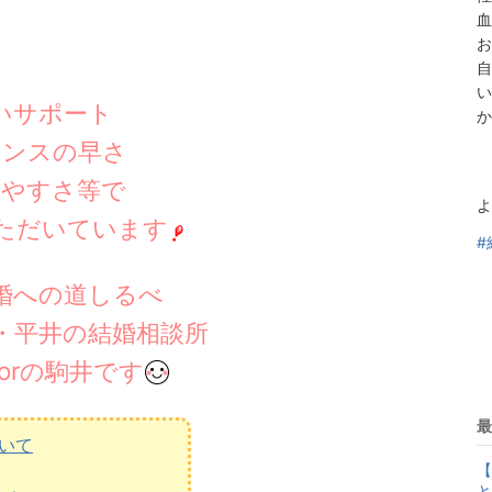
血
お
自
い
いサポート
か
ポンスの早さ
みやすさ等で
よ
ただいています
#
婚への道しるべ
・平井の結婚相談所
olorの駒井です
最
いて
【
と