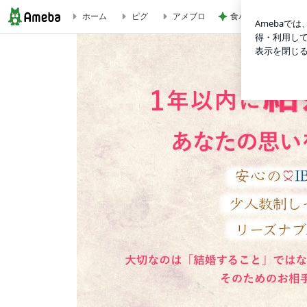
食パンにはさんだ非
ホーム
ピグ
アメブロ
23歳女性・活動スタート！ | 錦糸町・亀戸・平井の結婚相談所