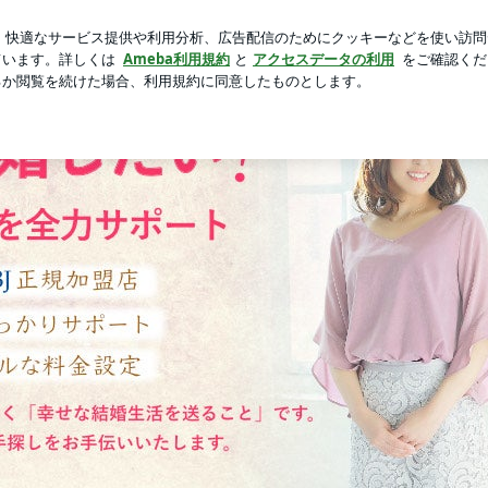
常にうまいパン
芸能人ブログ
人気ブログ
新規登録
✿1年以内に幸せな結婚を！短期成婚を全力サポートするCharm