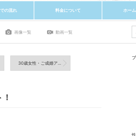
での流れ
料金について
ホーム
画像一覧
動画一覧
プ
30歳女性・ご成婚アンケート❤︎
ト！
性