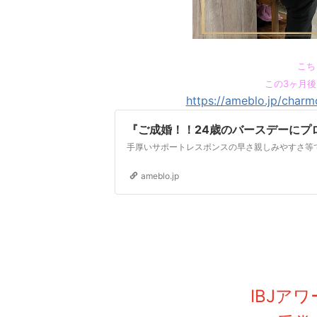
こち
この3ヶ月後
https://ameblo.jp/char
『ご成婚！！24歳のバースデーにプロ
ameblo.jp
IBJアワ