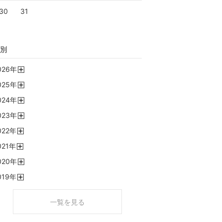
30
31
別
026
年
開
025
年
く
開
024
年
く
開
023
年
く
開
022
年
く
開
021
年
く
開
020
年
く
開
019
年
く
開
く
一覧を見る