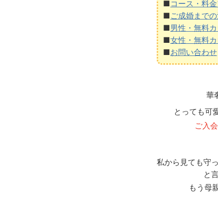
■
コース・料金
■
ご成婚までの
■
男性・無料カ
■
女性・無料カ
■
お問い合わせ
華
とっても可
ご入会
私から見ても守
と
もう母