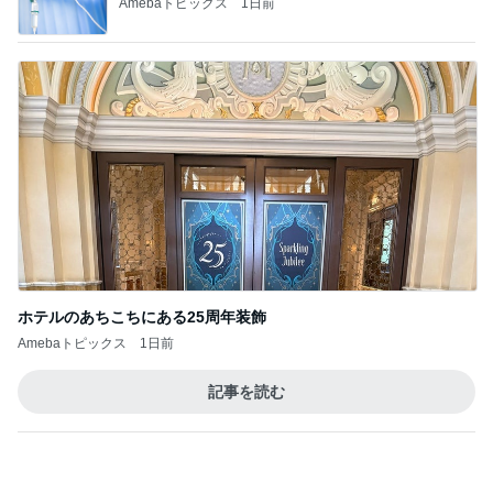
ホテルのあちこちにある25周年装飾
Amebaトピックス
1日前
記事を読む
トップブロガーランキング
料理
インテリア&DIY
1
1
栄養士ママそっち～の
おうちと暮らしの
簡単美味しいサイクル
ピ 〜HOME&LI