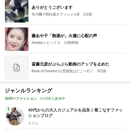
ありがとうございます
市川團十郎白猿オフィシャルB
2日前
藤あや子「熱湯が」火傷に心配の声
Amebaトピックス
12時間前
斎藤元彦がぶらぶら動画のアップを止めた
Bank of Dreamの公営競技はどこへ行く
9日前
ジャンルランキング
30代〜ファッション
14,858人参加中
1
40代からの大人カジュアルを品良く着こなすファッ
ションブログ
えりん