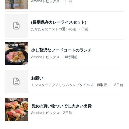
Amebaトピックス
2日前
NISA①(;'∀')
パラスジュエリー（白美女神宝珠）の夢の記録
14日前
（続編）