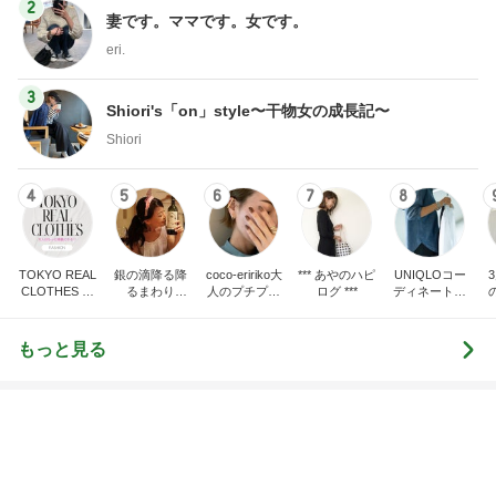
2
妻です。ママです。女です。
eri.
3
Shiori's「on」style〜干物女の成長記〜
Shiori
4
5
6
7
8
TOKYO REAL
銀の滴降る降
coco-eririko大
*** あやのハピ
UNIQLOコー
CLOTHES 大
るまわり
人のプチプラ
ログ ***
ディネート日
人世代のリア
に・・・
mixコーデ
記
ハ
ルクローズ
♪
もっと見る
先輩の奥さんがくれたありがたい梨
Amebaトピックス
1日前