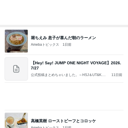
高橋英樹 ローストビーフとコロッケ
Amebaトピックス
1日前
良心的な事業所ほど経営は苦しく、障害ある子の居
場所「放課後デイサービス」で深刻化する理念と現
実の
立石美津子オフィシャルブログ「テキトー母さんの
1日前
すすめ」Powered by Ameba
しゃぶ葉で記念日の全額ポイント払い
Amebaトピックス
1日前
涅槃寂静をゴールに設定することがなぜ大事なの
か、シンボルを受容可能なメッセージとして投げる
ことが
気功師から見たバレエとヒーリングのコツ～「まと
4日前
いのば」ブログ
前髪ぺたんがすぐ復活するやり方
Amebaトピックス
2日前