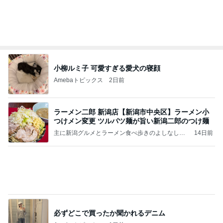
必ずどこで買ったか聞かれるデニム
Amebaトピックス
1日前
(長期保存カレーライスセット)
たかたんのコストコ通への道
8日前
少し贅沢なフードコートのランチ
Amebaトピックス
10時間前
お願い
モンスターアクアリウム＆レプタイルズ 買取販売
8日前
情報
長女の買い物ついでに大きい出費