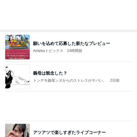
アツアツで楽しすぎたライブコーナー
Amebaトピックス
1日前
2026/08/07(K) 3本
何でかな？何でだろ？
6時間前
パートになり専属で仕事する考え
Amebaトピックス
1日前
学生
日本人
7日前
夏に何度も作るネバネバ副菜