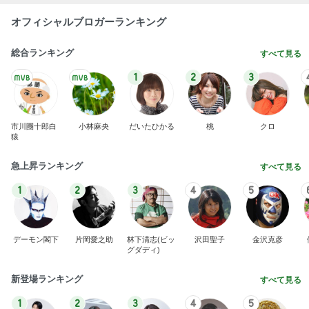
猿
急上昇ランキング
すべて見る
1
2
3
4
5
デーモン閣下
片岡愛之助
林下清志(ビッ
沢田聖子
金沢克彦
グダディ)
新登場ランキング
すべて見る
1
2
3
4
5
BEYOOOOO
島倉りか
ゆうこりん
石 安伊
蒼井心音
NDS
17年ぶりに会った歌手の後輩と昔話
Amebaトピックス
1日前