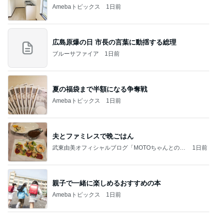
武東由美オフィシャルブログ「MOTOちゃんとのは
1日前
っぴぃな毎日」Powered by Ameba
親子で一緒に楽しめるおすすめの本
Amebaトピックス
1日前
同じ夢
四コマ戦士 パパ戦記
10日前