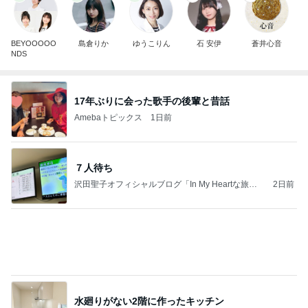
７人待ち
沢田聖子オフィシャルブログ「In My Heartな旅日
2日前
記」by Ameba
水廻りがない2階に作ったキッチン
Amebaトピックス
1日前
広島原爆の日 市長の言葉に動揺する総理
ブルーサファイア
1日前
夏の福袋まで半額になる争奪戦
Amebaトピックス
1日前
夫とファミレスで晩ごはん