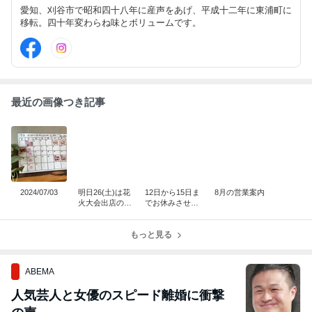
愛知、刈谷市で昭和四十八年に産声をあげ、平成十二年に東浦町に
移転。四十年変わらね味とボリュームです。
最近の画像つき記事
2024/07/03
明日26(土)は花
12日から15日ま
8月の営業案内
火大会出店のた
でお休みさせて
め東浦の店舗は
頂きます
お休みです。
もっと見る
ABEMA
人気芸人と女優のスピード離婚に衝撃