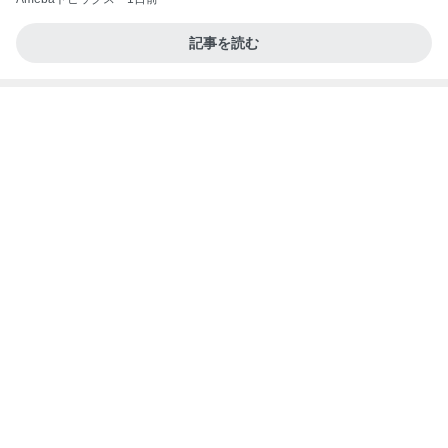
堀ちえみ 息子が喜んだ朝のラーメン
Amebaトピックス
1日前
【Hey! Say! JUMP ONE NIGHT VOYAGE】2026.
7/27
公式投稿まとめちゃいました。～HSJ＆UT&K.O.
11日前
～