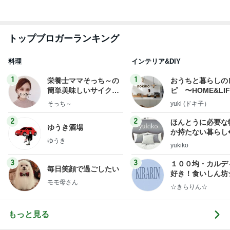
献立
そっち～
yuki (ドキ子）
2
2
ほんとうに必要な
ゆうき酒場
か持たない暮らし
ゆうき
ep Life Simple
yukiko
ンテリアのきろく
3
3
１００均・カルデ
毎日笑顔で過ごしたい
好き！食いしん坊
モモ母さん
らりん☆のブログ
☆きらりん☆
もっと見る
オフィシャルブロガーランキング
総合ランキング
すべて見る
1
2
3
市川團十郎白
小林麻央
だいたひかる
桃
クロ