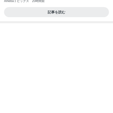
小柳ルミ子 可愛すぎる愛犬の寝顔
Amebaトピックス
2日前
ラーメン二郎 新潟店【新潟市中央区】ラーメン小
つけメン変更 ツルパツ麺が旨い新潟二郎のつけ麺
主に新潟グルメとラーメン食べ歩きのよしなしご
14日前
と