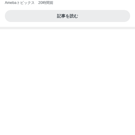
願いを込めて応募した新たなプレビュー
Amebaトピックス
24時間前
義母は観念した？
トンデモ義母ンヌからのストレスがヤバい。
2日前