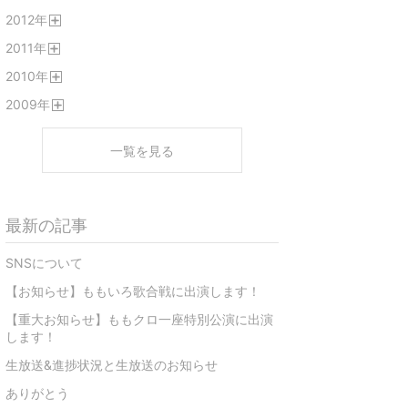
開
2012
年
く
開
2011
年
く
開
2010
年
く
開
2009
年
く
開
く
一覧を見る
最新の記事
SNSについて
【お知らせ】ももいろ歌合戦に出演します！
【重大お知らせ】ももクロ一座特別公演に出演
します！
生放送&進捗状況と生放送のお知らせ
ありがとう