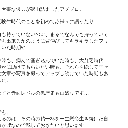
、大事な過去が沢山詰まったアメブロ。
受験生時代のことを初めて赤裸々に語ったり、
何も持っていないのに、まるでなんでも持っていて
でも出来るかのように背伸びしてキラキラしたフリ
ていた時期や、
い時も、病んで塞ぎ込んでいた時も、大貧乏時代
誰かに助けてもらいたい時も、それらを隠して幸せ
な文章や写真を撮ってアップし続けていた時期もあ
した。
返すと赤面レベルの黒歴史も山盛りです
…
でも、
あるのは、その時の精一杯を一生懸命生き続けた自
おかげなので残しておきたいと思います。