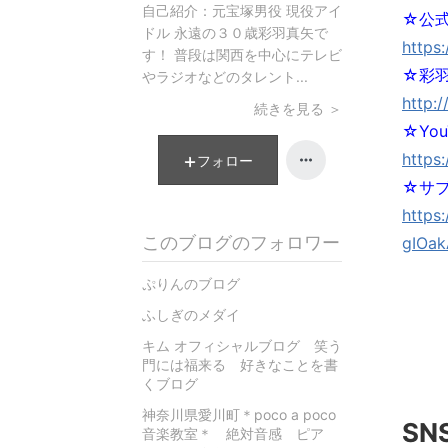
自己紹介：
元宝塚男役 現役アイ
☆公式
ドル 永遠の３０歳彩羽真矢で
https
す！ 普段は関西を中心にテレビ
☆彩羽
やラジオなどのタレント...
http:
続きを見る ＞
☆Yo
https
フォロー
☆サ
https
このブログのフォロワー
gIOak
ぷりんのブログ
ふしぎのメダイ
キム オフィシャルブログ 笑う
門には福来る 好きなことを書
くブログ
神奈川県愛川町＊poco a poco
SN
音楽教室＊ 絶対音感 ピア