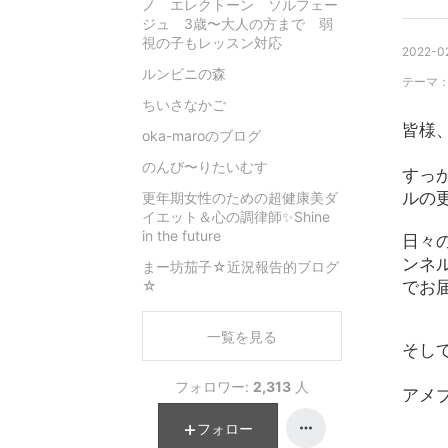
ノ エレクトーン ソルフェー
ジュ 3歳〜大人の方まで 弱
視の子もレッスン対応
2022-02
ルンビニの森
テーマ
ちいさなかご
皆様
oka-maroのブログ
のんび〜りたいむす
すっ
ルの
更年期女性のための超健康美ダ
イエット＆心の調律師✨Shine
in the future
日々の
ンネ
まー坊茄子☆近況報告的ブログ
☆
でお
一覧を見る
そし
フォロワー:
2,313
人
アメ
フォロー