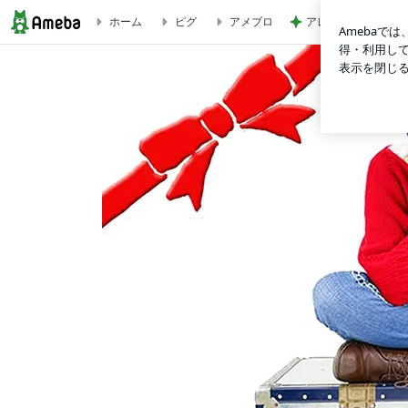
アレク 妹をからか
ホーム
ピグ
アメブロ
彩羽真矢オフィシャルブログ「Chami Smile☆」Powered by 