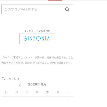
タレント・モデル事務所
ブログへの不適切なコメント、誹謗中傷、肖像権を侵害するような
内容等があった場合、削除させて頂きますので予め御容赦下さい。
Calendar
2026年 8月
日
月
火
水
木
金
土
1