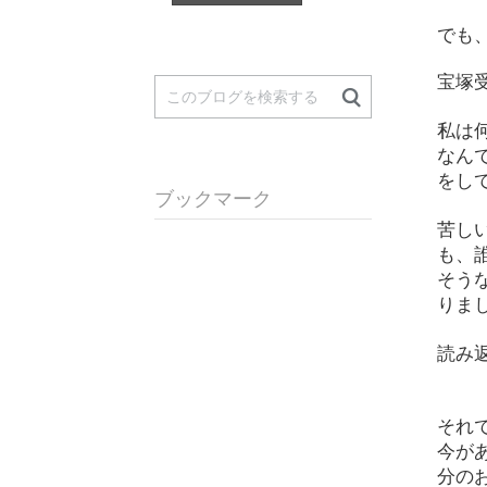
でも
宝塚
私は
なん
をし
ブックマーク
苦し
も、
そう
りま
読み
それ
今が
分の