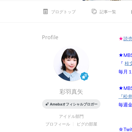
ブログトップ
記事一覧
Profile
★
読
★MB
『
桂
毎月１
★MB
彩羽真矢
『松
毎週金
Amebaオフィシャルブロガー
アイドル
部門
プロフィール
ピグの部屋
☆Twi