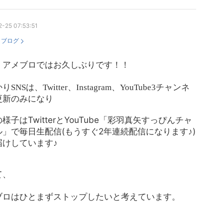
-25 07:53:51
：
ブログ
、アメブロではお久しぶりです！！
かり
は、
、
、
チャンネ
SNS
Twitter
Instagram
YouTube3
更新のみになり
様子はTwitterとYouTube「彩羽真矢すっぴんチャ
ル」で毎日生配信(もうすぐ2年連続配信になります♪)
届けしています♪
て、
ブロはひとまずストップしたいと考えています。