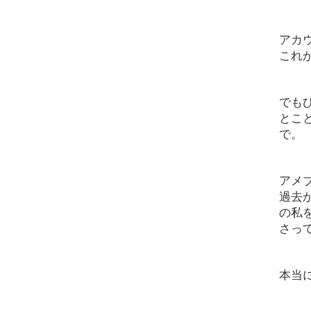
アカ
これ
でも
とこ
で。
アメ
過去
の私
さっ
本当