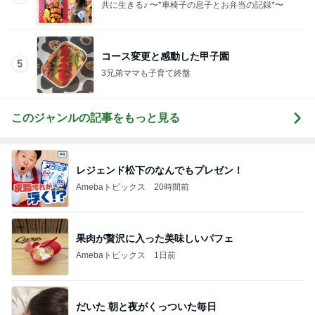
共に生きる♪ 〜*車椅子の息子とお弁当の記録*〜
コース変更と感動した甲子園
5
3兄弟ママも子育て終盤
このジャンルの記事をもっと見る
レジェンド松下のなんでもプレゼン！
Amebaトピックス
20時間前
果肉が贅沢に入った美味しいパフェ
Amebaトピックス
1日前
だいた 朝と夜がくっついた毎日