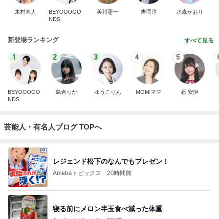
木村直人
BEYOOOOO
美川憲一
吉岡淳
水森かおり
NDS
新登場ランキング
すべて見る
1
2
3
4
5
BEYOOOOO
島倉りか
ゆうこりん
MOMIママ
石 安伊
NDS
芸能人・有名人ブログ TOPへ
レジェンド松下のなんでもプレゼン！
Amebaトピックス
20時間前
寝る前にメロン半玉食べ減った体重