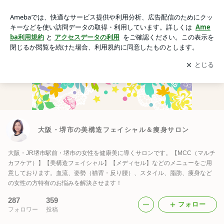
大阪・堺市の美構造フェイシャル＆痩身サロン
アプリをダウンロードして
ブログの更新通知
を受け取りまし
開く
ょう。
大阪・堺市の美構造フェイシャル＆痩身サロン
大阪・JR堺市駅前・堺市の女性を健康美に導くサロンです。【MCC（マルチ
カフケア）】【美構造フェイシャル】【メディセル】などのメニューをご用
意しております。血流、姿勢（猫背・反り腰）、スタイル、脂肪、痩身など
の女性の方特有のお悩みを解決させます！
287
359
フォロー
フォロワー
投稿