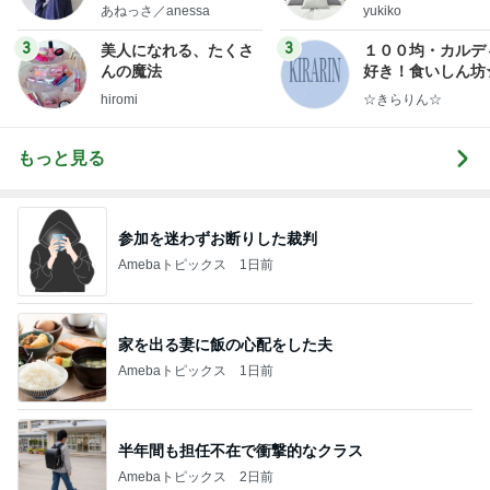
little minimalist's bea
ep Life Simple
あねっさ／anessa
yukiko
uty colum
ンテリアのきろく
3
3
美人になれる、たくさ
１００均・カルデ
んの魔法
好き！食いしん坊
らりん☆のブログ
hiromi
☆きらりん☆
もっと見る
参加を迷わずお断りした裁判
Amebaトピックス
1日前
家を出る妻に飯の心配をした夫
Amebaトピックス
1日前
半年間も担任不在で衝撃的なクラス
Amebaトピックス
2日前