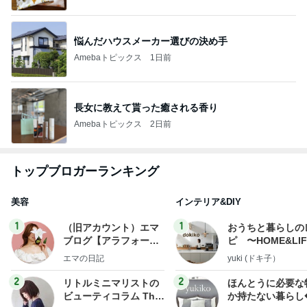
悩んだハウスメーカー選びの決め手
Amebaトピックス
1日前
長女に教えて貰った癒される香り
Amebaトピックス
2日前
トップブロガーランキング
美容
インテリア&DIY
1
1
（旧アカウント）エマ
おうちと暮らしの
ブログ【アラフォー会
ピ 〜HOME&LI
社売却セカンドライ
エマの日記
yuki (ドキ子）
フ】
2
2
リトルミニマリストの
ほんとうに必要な
ビューティコラム The
か持たない暮らし