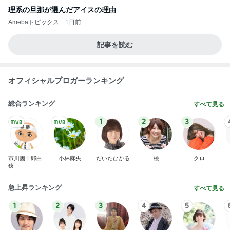
理系の旦那が選んだアイスの理由
Amebaトピックス
1日前
記事を読む
オフィシャルブロガーランキング
総合ランキング
すべて見る
1
2
3
市川團十郎白
小林麻央
だいたひかる
桃
クロ
猿
急上昇ランキング
すべて見る
1
2
3
4
5