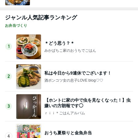
ジャンル人気記事ランキング
お弁当づくり
＊どう思う？＊
1
みかぱちこ家のおうちでごはん
私は今日から9連休でございます！
2
酒ポンコツ女の息子LOVE blog♡♡
【ホントに家の中で虫を見なくなった！】虫
嫌いの方朗報です◯
3
ｒｉｉ＊ごはんアルバム
おうち夏祭りと金魚弁当
4