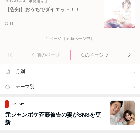
2017-06-29
・
◆お知らせ
【告知】おうちでダイエット！！
11
1
ページ（全
36
ページ中）
前のページ
次のページ
月別
テーマ別
ABEMA
元ジャンポケ斉藤被告の妻がSNSを更
新