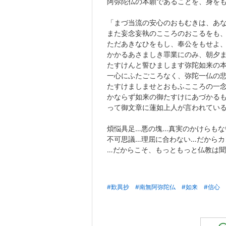
阿弥陀仏の本願であることを、身を
「まづ当流の安心のおもむきは、あ
また妄念妄執のこころのおこるをも
ただあきなひをもし、奉公をもせよ
かかるあさましき罪業にのみ、朝夕
たすけんと誓ひまします弥陀如来の
一心にふたごころなく、弥陀一仏の
たすけましませとおもふこころの一
かならず如来の御たすけにあづかる
って御文章に蓮如上人が言われてい
煩悩具足…悪の塊…真実のかけらも
不可思議…理屈に合わない…だから
…だからこそ、もっともっと仏教は聞く
#歎異抄
#南無阿弥陀仏
#如来
#信心