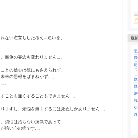
見れない逆立ちした考え…迷いを、
最新
悪
し、顛倒の妄念も変わりません…。
戦
明
まことの信心は彼にもさえられず、
「
に未来の悪報をばまねかず。」
救
す…。
救
納
らすことも無くすることもできません…。
救
な
なりますし、煩悩を無くするには死ぬしかありません…。
時
り、煩悩は治らない病気であって、
後が暗い心の病です…。