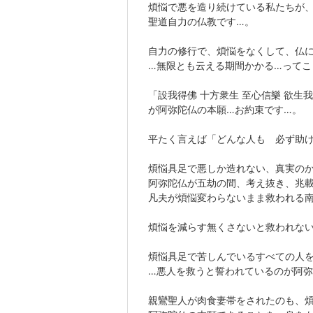
煩悩で悪を造り続けている私たちが
聖道自力の仏教です…。
自力の修行で、煩悩をなくして、仏
…無限とも云える期間かかる…ってこ
「設我得佛 十方衆生 至心信樂 欲生
が阿弥陀仏の本願…お約束です…。
平たく言えば「どんな人も 必ず助
煩悩具足で悪しか造れない、真実の
阿弥陀仏が五劫の間、考え抜き、兆
凡夫が煩悩変わらないまま救われる
煩悩を減らす無くさないと救われな
煩悩具足で苦しんでいるすべての人
…悪人を救うと誓われているのが阿弥
親鸞聖人が肉食妻帯をされたのも、