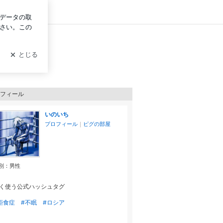
グイン
フィール
いのいち
プロフィール
｜
ピグの部屋
別：
男性
く使う公式ハッシュタグ
拒食症
#不眠
#ロシア