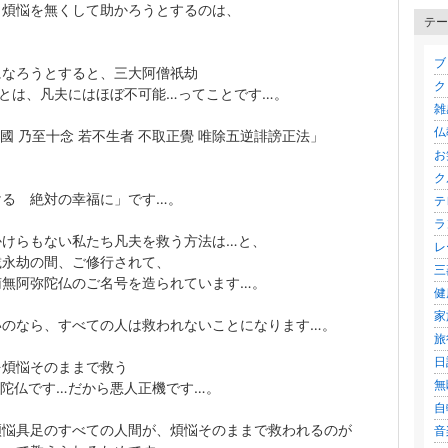
、煩悩を無くして助かろうとするのは、
テー
ブロ
になろうとすると、三大阿僧祇劫
ク
とは、凡夫にはほぼ不可能…ってことです…。
雑感
仏教
我國 乃至十念 若不生者 不取正覺 唯除五逆誹謗正法」
お笑
クル
ける 絶対の幸福に」です…。
テレ
ラ
かけらもない私たち凡夫を救う方法は…と、
レ
載永劫の間、ご修行されて、
三
南無阿弥陀仏のご名号を造られています…。
健康
家族
いのなら、すべての人は救われないことになります…。
旅行
日記
を煩悩そのままで救う
無
陀仏です…だから悪人正機です…。
自転
煩悩具足のすべての人間が、煩悩そのままで救われるのが
音楽