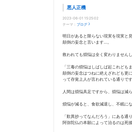
悪人正機
2023-06-01 15:25:02
テーマ：
ブログ
明日があると限らない現実を現実と
顛倒の妄念と言います…。
救われても煩悩は全く変わりません
「三毒の煩悩はしばしば起これども
顛倒の妄念はつねに絶えざれども更
って存覚上人が言われている通りで
人間は煩悩具足ですから、煩悩は減
煩悩が減ると、食欲減退し、不眠に
「歎異抄ってなんだろう」にある通
阿弥陀仏の本願によって治るのは死