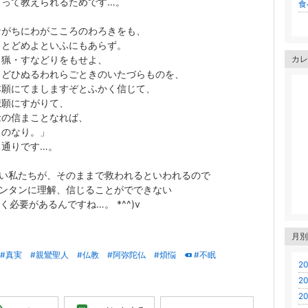
もって教えられるためです…。
食べ
ながちにわがこころのわろきをも、
、とどめよといふにもあらず。
、猟・すなどりをもせよ、
カレ
まどひぬるわれらごときのいたづらものを、
本願にてましますぞとふかく信じて、
悲願にすがりて、
念の信まことなれば、
ものなり。」
る通りです…。
ない私たちが、そのままで救われるといわれるので
カンタンに理解、信じることがでできない
必要があるんですね…。 *^^)v
月別
#真実
#親鸞聖人
#仏教
#阿弥陀仏
#煩悩
#不眠
20
20
20