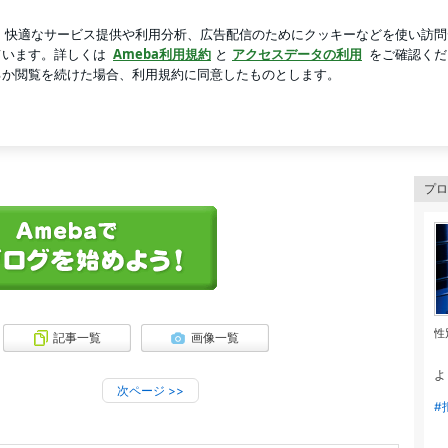
人任せな相談
芸能人ブログ
人気ブログ
新規登録
ロ
プロ
性
記事一覧
画像一覧
よ
次ページ
>>
#