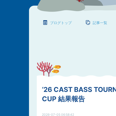
ブログトップ
記事一覧
‘26 CAST BASS TO
CUP 結果報告
2026-07-05 06:58:42