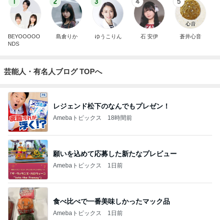
1
2
3
4
5
BEYOOOOO
島倉りか
ゆうこりん
石 安伊
蒼井心音
NDS
芸能人・有名人ブログ TOPへ
レジェンド松下のなんでもプレゼン！
Amebaトピックス
18時間前
願いを込めて応募した新たなプレビュー
Amebaトピックス
1日前
食べ比べで一番美味しかったマック品
Amebaトピックス
1日前