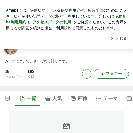
カープ道
アプリをダウンロードして
ブログの更新通知
を受け取りまし
開く
ょう。
カープ道
カープについて、さりげなく語ります。
15
192
フォロー
フォロワー
投稿
一覧
人気
画像
テーマ