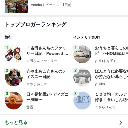
Amebaトピックス
1日前
トップブロガーランキング
旅行
インテリア&DIY
1
1
「吉田さんちのファミ
おうちと暮らしの
リー日記」Powered b
ピ 〜HOME&LI
y Ameba 吉田さんファ
吉田さんファミリー
yuki (ドキ子）
ミリーオフィシャルブ
ログ
2
2
☆やまあこ☆さんのデ
ほんとうに必要な
ィズニー日記
か持たない暮らし
ep Life Simple
☆やまあこ☆
yukiko
ンテリアのきろく
3
3
日々是甘露2〜ディズニ
１００均・カルデ
ー風味〜
好き！食いしん坊
らりん☆のブログ
甘露
☆きらりん☆
もっと見る