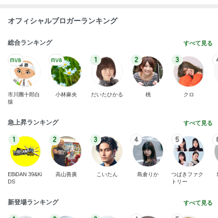
オフィシャルブロガーランキング
総合ランキング
すべて見る
1
2
3
市川團十郎白
小林麻央
だいたひかる
桃
クロ
猿
急上昇ランキング
すべて見る
1
2
3
4
5
EBiDAN 39&Ki
高山善廣
こいたん
島倉りか
つばきファク
DS
トリー
新登場ランキング
すべて見る