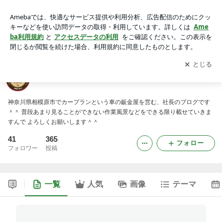
車の鈑金塗装、カープランのブログ
アプリをダウンロードして
ブログの更新通知
を受け取りまし
開く
ょう。
車の鈑金塗装、カープランのブログ
神奈川県相模原市でカープランという車の鈑金屋を営む、社長のブログです
＾＾ 普段あまり見ることができない作業風景などをできる限り載せていきま
すんで よろしくお願いします＾＾
41
365
フォロー
フォロワー
投稿
一覧
人気
画像
テーマ