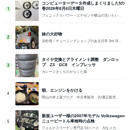
コンピューターデータ作成しまくりました❗の
巻2026年8月6日木曜日
1
フェニックスパワー・エチゼンヤ横山の言いたい放
題
妹の大好物
2
浜松発！チューニングショップのある日常 3rd Sta
ge
タイヤ交換とアライメント調整 ダンロッ
プ Z3 GC8 インプレッサ
3
ガレージきくちのがらくた箱
朝、エンジンをかける
4
岡山の井上屋ブログ 中古車販売 JU適正販売
店 売却サービスつついっぱい
新規ユーザー様の2007年モデル Volkswagen
ニュービートル車検時の点検
5
フォルクスワーゲン専門店 54ベース AIなメカニ