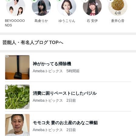
BEYOOOOO
島倉りか
ゆうこりん
石 安伊
蒼井心音
NDS
芸能人・有名人ブログ TOPへ
神がかってる掃除機
Amebaトピックス
5時間前
消費に困りペーストにしたバジル
Amebaトピックス
2日前
モモコ夫 妻のお土産のあなご棒鮨
Amebaトピックス
2日前