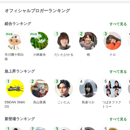
オフィシャルブロガーランキング
総合ランキング
すべて見る
1
2
3
市川團十郎白
小林麻央
だいたひかる
桃
クロ
猿
急上昇ランキング
すべて見る
1
2
3
4
5
EBiDAN 39&Ki
高山善廣
こいたん
島倉りか
つばきファク
DS
トリー
新登場ランキング
すべて見る
1
2
3
4
5