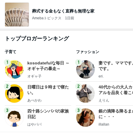
葬式する金もなく直葬も無理な家
Amebaトピックス
1日前
トップブロガーランキング
子育て
ファッション
1
1
kosodatefulな毎日 ～
妻です。ママです
オギャ子の暴走～
です。
オギャ子
eri.
2
2
日曜日は９時まで寝た
40代からの大人
い。
アルを品良く着こ
ファッションブロ
あべかわ
えりん
3
3
四十路シンパパの家族
銀の滴降る降るま
日記
に・・・
はやパパ
illallan