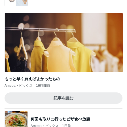
気にせず過ごし考えが変わった朝
Amebaトピックス
10時間前
記事を読む
母が作ってくれた長崎ちゃんぽん
Amebaトピックス
1日前
息子が毎回注文するびくドンの〆
Amebaトピックス
1日前
堀ちえみ ココスでトリプルサラダ