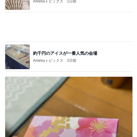
世にも美しいガンの治し方
危険を感じたら、上司の指示もルールも無視
して逃げろ！
2
あなたの身体は食べ物で創られている
「知っていること」が、命や尊厳を守ること
があります！
3
ライトワーカーまきてぃ.の覚醒するブログ
ピタリと当てた地震予測のサイトに注目!
4
あなたの身体は食べ物で創られている
９月２日に戦争開始って、ＡＩ が「計画」を
暴露している！？
5
wantonのブログ