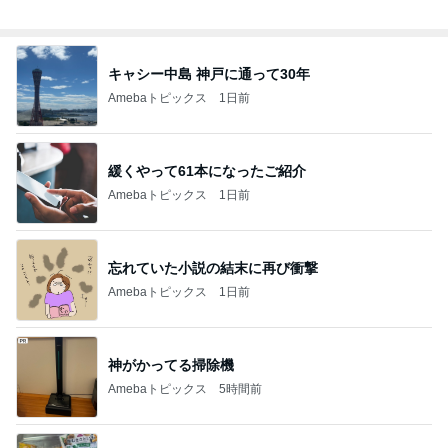
総合ランキング
すべて見る
1
2
3
市川團十郎白
小林麻央
だいたひかる
桃
クロ
猿
急上昇ランキング
すべて見る
1
2
3
4
5
デーモン閣下
片岡愛之助
林下清志(ビッ
沢田聖子
金沢克彦
グダディ)
新登場ランキング
すべて見る
1
2
3
4
5