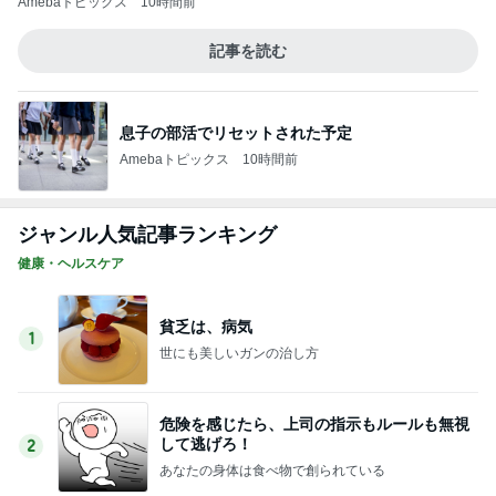
指差した先はまさかの骨壷の上
Amebaトピックス
10時間前
半年ぶりに再会した友人とのランチ
Amebaトピックス
1日前
マックの日の調整でまさかの栄養不足
Amebaトピックス
1日前
モト冬樹 エアコンのセンサー交換
Amebaトピックス
10時間前