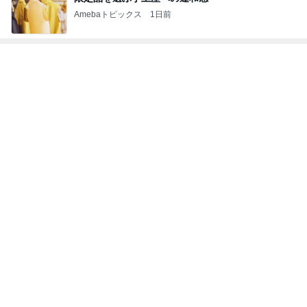
Amebaトピックス
1日前
トップブロガーランキング
ファッション
美容
1
1
妻です。ママです。女
（旧アカウント）
です。
ブログ【アラフォ
社売却セカンドラ
eri.
エマの日記
フ】
2
2
40代からの大人カジュ
リトルミニマリス
アルを品良く着こなす
ビューティコラム 
ファッションブログ
little minimalist'
えりん
あねっさ／anessa
uty colum
3
3
銀の滴降る降るまわり
美人になれる、た
に・・・
んの魔法
illallan
hiromi
もっと見る