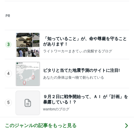
30代女子が毎日持ち歩く愛用品
Amebaトピックス
16時間前
記事を読む
旦那にグッドアイデアとほめられた夕飯
Amebaトピックス
1日前
娘の未来と家の安寧のための出費
Amebaトピックス
1日前