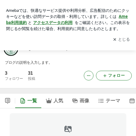
VeganNail&RadonSpa
アプリをダウンロードして
ブログの更新通知
を受け取りまし
開く
ょう。
VeganNail&RadonSpa
ブログの説明を入力します。
3
31
フォロー
フォロワー
投稿
一覧
人気
画像
テーマ