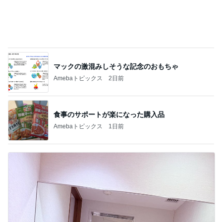
扇風機の代わりに導入した物
Amebaトピックス
1日前
粒度1で挽いた想像を超える細挽き
Amebaトピックス
20時間前
どっちが本当のマザコンか言った妻
Amebaトピックス
15時間前