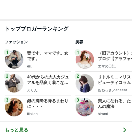
キャシー中島 神戸に通って30年
Amebaトピックス
1日前
緩くやって61本になったご紹介
Amebaトピックス
1日前
忘れていた小説の結末に再び衝撃
Amebaトピックス
1日前
神がかってる掃除機
Amebaトピックス
5時間前
熊田 筑前煮と三女のためのカレー作り