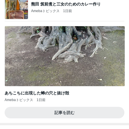
BEYOOOOO
島倉りか
ゆうこりん
石 安伊
蒼井心音
NDS
芸能人・有名人ブログ TOPへ
次世代掃除機がやってきた！！
Amebaトピックス
5時間前
消費に困りペーストにしたバジル
Amebaトピックス
21時間前
元夫に言われ言葉を失った一言
Amebaトピックス
1日前