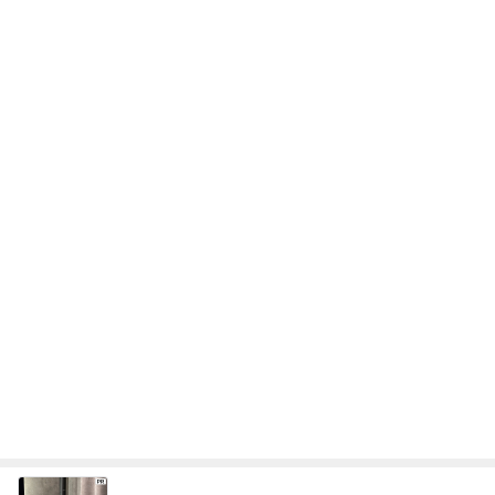
次世代掃除機がやってきた！！
Amebaトピックス
18時間前
美奈代 ミニーちゃんのお耳カット
Amebaトピックス
21時間前
高橋英樹 遊び疲れた愛犬の寝姿
Amebaトピックス
1日前
夫のため病院に伝えたい私の意見
Amebaトピックス
1日前
11人揃っての嬉しいパフォーマンス
Amebaトピックス
2日前