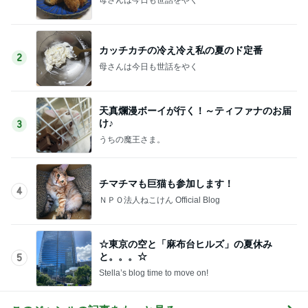
カッチカチの冷え冷え私の夏のド定番
2
母さんは今日も世話をやく
天真爛漫ボーイが行く！～ティファナのお届
け♪
3
うちの魔王さま。
チマチマも巨猫も参加します！
4
ＮＰＯ法人ねこけん Official Blog
☆東京の空と「麻布台ヒルズ」の夏休み
と。。。☆
5
Stella’s blog time to move on!