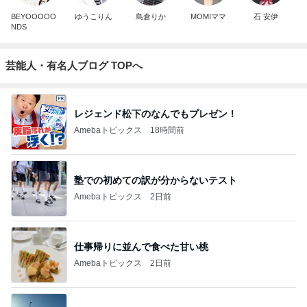
BEYOOOOO
ゆうこりん
島倉りか
MOMIママ
石 安伊
NDS
芸能人・有名人ブログ TOPへ
レジェンド松下のなんでもプレゼン！
Amebaトピックス
18時間前
塾での初めての訳が分からないテスト
Amebaトピックス
2日前
仕事帰りに並んで食べた甘い桃
Amebaトピックス
2日前