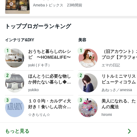
Amebaトピックス
23時間前
トップブロガーランキング
インテリア&DIY
美容
1
1
おうちと暮らしのレシ
（旧アカウント）
ピ 〜HOME&LIFE〜
ブログ【アラフォ
社売却セカンドラ
yuki (ドキ子）
エマの日記
フ】
2
2
ほんとうに必要な物し
リトルミニマリス
か持たない暮らし◆Ke
ビューティコラム 
ep Life Simple◆〜イ
little minimalist'
yukiko
あねっさ／anessa
ンテリアのきろく〜
uty colum
3
3
１００均・カルディ大
美人になれる、た
好き！食いしん坊☆き
んの魔法
らりん☆のブログ
☆きらりん☆
hiromi
もっと見る