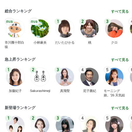
総合ランキング
すべて見る
1
2
3
市川團十郎白
小林麻央
だいたひかる
桃
クロ
猿
急上昇ランキング
すべて見る
1
2
3
4
5
加藤紀子
Sakurashimeji
真飛聖
尼子勝紀
モーニング
娘。'26 天気組
新登場ランキング
すべて見る
1
2
3
4
5