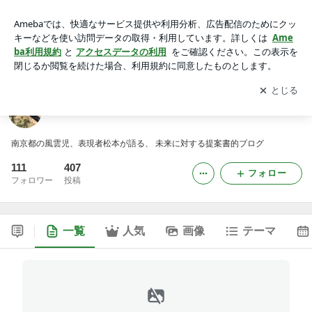
松本真の未来創造提案書
アプリをダウンロードして
ブログの更新通知
を受け取りまし
開く
ょう。
松本真の未来創造提案書
南京都の風雲児、表現者松本が語る、 未来に対する提案書的ブログ
111
407
フォロー
フォロワー
投稿
一覧
人気
画像
テーマ