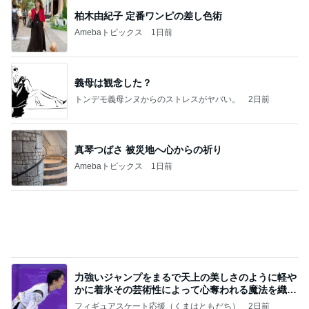
良心的な事業所ほど経営は苦しく、障害ある子の居
場所「放課後デイサービス」で深刻化する理念と現
実の
立石美津子オフィシャルブログ「テキトー母さんの
1日前
すすめ」Powered by Ameba
診察代の節約になる3ヶ月分の薬
Amebaトピックス
24時間前
記事を読む