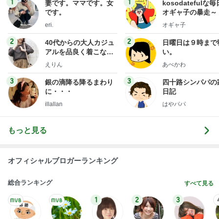
1
1
妻です。ママです。女
kosodatefulな毎
です。
オギャ子の暴走～
eri.
オギャ子
2
2
40代からの大人カジュ
日曜日は９時まで
アルを品良く着こなす
い。
ファッションブログ
えりん
あべかわ
3
3
銀の滴降る降るまわり
四十路シンパパの
に・・・
日記
illallan
はやパパ
もっと見る
オフィシャルブロガーランキング
総合ランキング
すべて見る
1
2
3