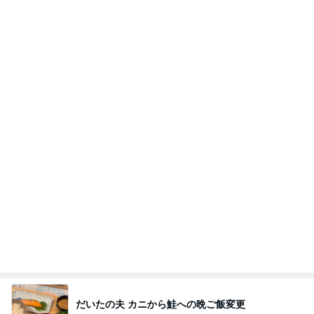
日曜の市場で発見したごま油店
Amebaトピックス
1日前
記事を読む
おもてなし一品に決定した鱒寿司
Amebaトピックス
2日前
涅槃寂静をゴールに設定することがなぜ大事なの
か、シンボルを受容可能なメッセージとして投げる
ことが
気功師から見たバレエとヒーリングのコツ～「まと
4日前
いのば」ブログ