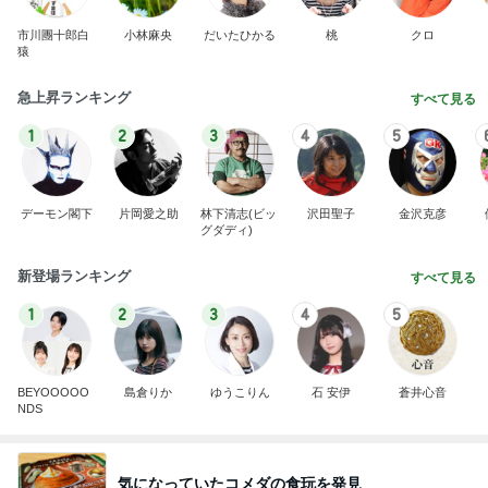
市川團十郎白
小林麻央
だいたひかる
桃
クロ
猿
急上昇ランキング
すべて見る
1
2
3
4
5
デーモン閣下
片岡愛之助
林下清志(ビッ
沢田聖子
金沢克彦
グダディ)
新登場ランキング
すべて見る
1
2
3
4
5
BEYOOOOO
島倉りか
ゆうこりん
石 安伊
蒼井心音
NDS
気になっていたコメダの食玩を発見