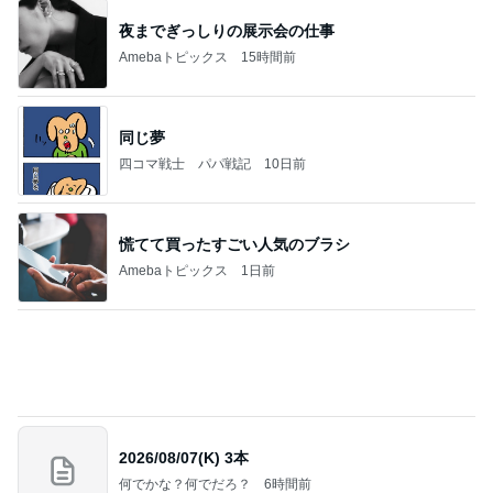
だいたの夫 カニから鮭への晩ご飯変更
Amebaトピックス
1日前
お願い
モンスターアクアリウム＆レプタイルズ 買取販売
8日前
情報
萎んだ気持ちが息を吹き返したお話
Amebaトピックス
1日前
(長期保存カレーライスセット)
たかたんのコストコ通への道
8日前
柏木由紀子 定番ワンピの差し色術
Amebaトピックス
1日前