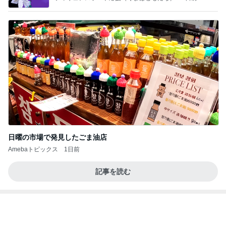
注文住宅が高騰した知るべき現実
Amebaトピックス
21時間前
好きな男には愛されない女の魂の秘密
クノタチホオフィシャルブログ「恋学・性学研究
1日前
室」Powered by Ameba
だいた 前にも後ろにもできる秋物
Amebaトピックス
1日前
【Hey! Say! JUMP ONE NIGHT VOYAGE】2026.