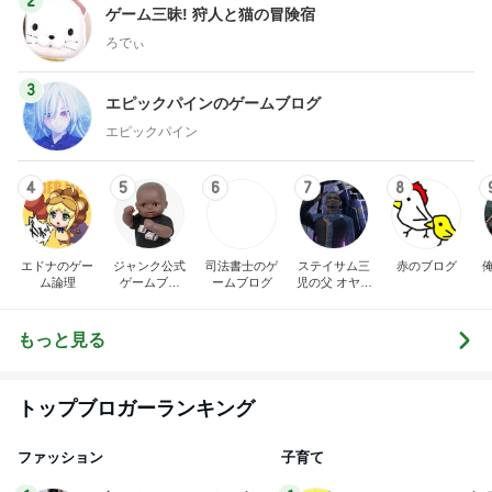
2
ゲーム三昧! 狩人と猫の冒険宿
ろでぃ
3
エピックパインのゲームブログ
エピックパイン
4
5
6
7
8
エドナのゲー
ジャンク公式
司法書士のゲ
ステイサム三
赤のブログ
ム論理
ゲームブロ
ームブログ
児の父 オヤジ
グ Powered
日記
by(笑)
もっと見る
トップブロガーランキング
ファッション
子育て