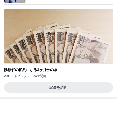
キャシー中島 神戸に通って30年
Amebaトピックス
1日前
桜島…噴火してた!? Σ(O_O；)
マッキー☆の日日是好日
4日前
3回紛失後に選んだ激安の指輪
Amebaトピックス
11時間前
吉田さんファミリー語り部YouTubeアップしまし