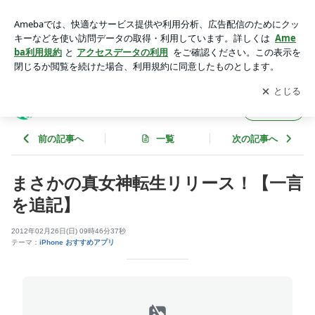
まさかの真女神転生リリース！【一言を追記】 | 彷徨う風〜 混
沌の(ry 〜
アプリをダウンロードして
ブログの更新通知
を受け取りまし
開く
ょう。
彷徨う風〜 混沌の(ry 〜
フォロー
前の記事へ
一覧
次の記事へ
まさかの真女神転生リリース！【一言
を追記】
2012年02月26日(日) 09時46分37秒
テーマ：
iPhone おすすめアプリ