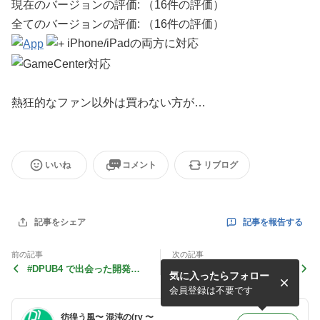
現在のバージョンの評価:
（16件の評価）
全てのバージョンの評価:
（16件の評価）
iPhone/iPadの両方に対応
熱狂的なファン以外は買わない方が…
いいね
コメント
リブログ
記事を報告する
記事をシェア
前の記事
次の記事
#DPUB4 で出会った開発者
アップデート情報『モンスタ
気に入ったらフォロー
@tarc77 さん制作の『ナン
ーを集めてまいれ！』『Elf
バーダウト』がリリース！
vs Skeleton』
会員登録は不要です
彷徨う風〜 混沌の(ry 〜