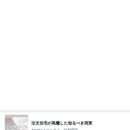
た（長編です）
「吉田さんちのファミリー日記」Powered by Ame
1日前
ba 吉田さんファミリーオフィシャルブログ
小倉 15年いただく友人の母のそば
Amebaトピックス
1日前
ありがとう！
ふっくんの日々是好日 布川敏和オフィシャルブロ
3日前
グ
市川團十郎 誕生日だった父の話
Amebaトピックス
17時間前