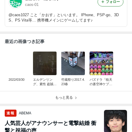
フォロー
caos-01
@caos1027 こと「かおす」といいます。 IPhone、PSP-go、3D
S、PS Vita等… 携帯機メインにゲームしてます♪
最近の画像つき記事
2022/03/30
エルデンリン
竹蔵祭り2017.4.
パズドラ「暁天
グ、素性 盗賊に
23春
の蒼空神ケプ
てやり直し。
リ」のリーダー
スキルの持つ可
もっと見る
能性が楽しい！
速報
ABEMA
人気芸人がアナウンサーと電撃結婚 衝
撃と祝福の声