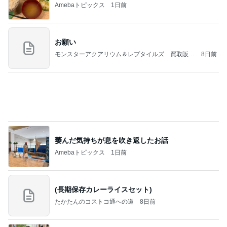
売り切れでリベンジした桃のタルト
Amebaトピックス
2日前
NISA①(;'∀')
パラスジュエリー（白美女神宝珠）の夢の記録
14日前
（続編）
高橋英樹 北海道から届いたお土産
Amebaトピックス
1日前
ラーメン二郎 新潟店【新潟市中央区】ラーメン小
つけメン変更 ツルパツ麺が旨い新潟二郎のつけ麺
主に新潟グルメとラーメン食べ歩きのよしなしご
14日前
と
モト 予約が取れない寿司屋で食事
Amebaトピックス
1日前