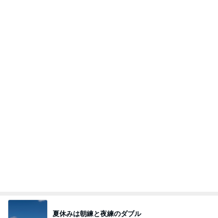
Amebaトピックス
2日前
夫とファミレスで晩ごはん
武東由美オフィシャルブログ「MOTOちゃんとのは
1日前
っぴぃな毎日」Powered by Ameba
夜までぎっしりの展示会の仕事
Amebaトピックス
15時間前
同じ夢
四コマ戦士 パパ戦記
10日前
慌てて買ったすごい人気のブラシ
Amebaトピックス
1日前