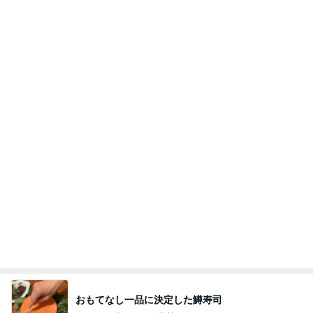
7/27
公式投稿まとめちゃいました。～HSJ＆UT&K.O.
11日前
～
モト 亡き父の誕生日は原爆の日
Amebaトピックス
1日前
テテとグクは、かなりの確率で一緒にいるね(#^.^
#)
Purplevjkのブログ
2日前
娘が激ハマり中のシンクのおもちゃ
Amebaトピックス
1日前