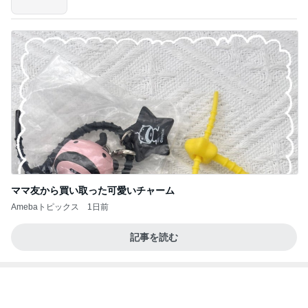
義母は観念した？
トンデモ義母ンヌからのストレスがヤバい。
2日前
真琴つばさ 被災地へ心からの祈り
Amebaトピックス
1日前
力強いジャンプをまるで天上の美しさのように軽や
かに着氷その芸術性によって心奪われる魔法を織り
なす
フィギュアスケート応援（くまはともだち）
2日前