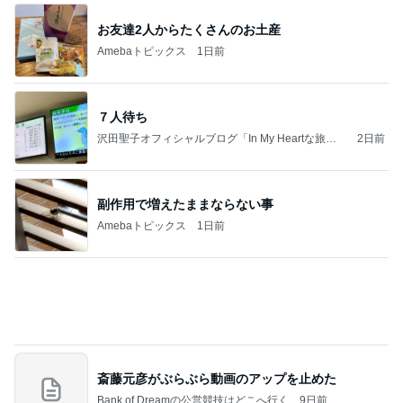
７人待ち
沢田聖子オフィシャルブログ「In My Heartな旅日
2日前
記」by Ameba
副作用で増えたままならない事
Amebaトピックス
1日前
斎藤元彦がぶらぶら動画のアップを止めた
Bank of Dreamの公営競技はどこへ行く
9日前