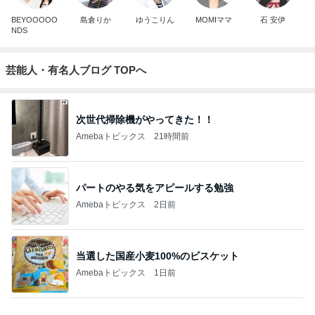
BEYOOOOO
島倉りか
ゆうこりん
MOMIママ
石 安伊
NDS
芸能人・有名人ブログ TOPへ
次世代掃除機がやってきた！！
Amebaトピックス
21時間前
パートのやる気をアピールする勉強
Amebaトピックス
2日前
当選した国産小麦100%のビスケット
Amebaトピックス
1日前