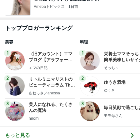
Amebaトピックス
1日前
トップブロガーランキング
美容
料理
1
1
（旧アカウント）エマ
栄養士ママそっち
ブログ【アラフォー会
簡単美味しいサイ
社売却セカンドライ
献立
エマの日記
そっち～
フ】
2
2
リトルミニマリストの
ゆうき酒場
ビューティコラム The
ゆうき
little minimalist's bea
あねっさ／anessa
uty colum
3
3
美人になれる、たくさ
毎日笑顔で過ごし
んの魔法
モモ母さん
hiromi
もっと見る