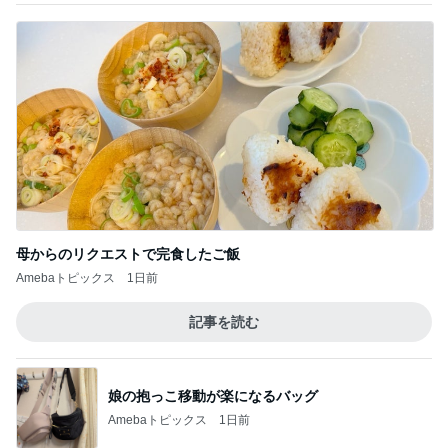
暑すぎて苦でしかないスーパーの買い物
Amebaトピックス
2日前
半年間も担任不在で衝撃的なクラス
Amebaトピックス
2日前
スシローで1番高かった720円の寿司
Amebaトピックス
2日前