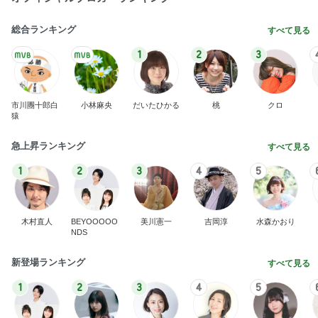
総合ランキング
すべて見る
1
2
3
市川團十郎白
小林麻央
だいたひかる
桃
クロ
猿
急上昇ランキング
すべて見る
1
2
3
4
5
木村直人
BEYOOOOO
美川憲一
吉岡淳
水森かおり
NDS
新登場ランキング
すべて見る
1
2
3
4
5