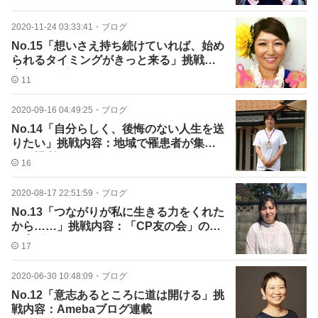
2020-11-24 03:33:41
・
ブログ
No.15「想いさえ持ち続けていれば、始め
られるタイミングがきっと来る」挑戦内
容：フラダンス
11
2020-09-16 04:49:25
・
ブログ
No.14「自分らしく、後悔のない人生を送
りたい」挑戦内容：地域で罹患者が集ま
れる場所をつくる
16
2020-08-17 22:51:59
・
ブログ
No.13「つながりが私に生きる力をくれた
から……」挑戦内容：「CP友の会」の立
ち上げ
17
2020-06-30 10:48:09
・
ブログ
No.12「意志あるところに道は開ける」挑
戦内容：Amebaブログ連載