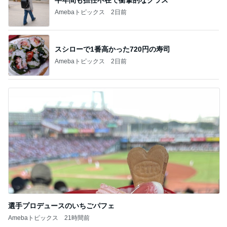
ホイップクリームのりで作る海
Amebaトピックス
11時間前
繁忙期のお盆に預かってもらう結果
Amebaトピックス
13時間前
堀ちえみ 敢えてのフロントオープン
Amebaトピックス
1日前
指摘されたら息子に責任転嫁する夫
Amebaトピックス
9時間前