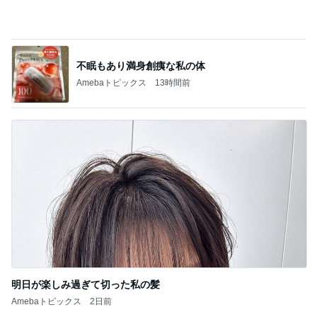
明日が楽しみ過ぎて切った私の髪
Amebaトピックス
2日前
記事を読む
届いた春夏用の物が真冬仕様
Amebaトピックス
2日前
ジャンル人気記事ランキング
インテリア・暮らし
はじめましてと、爆笑した桃の話。
1