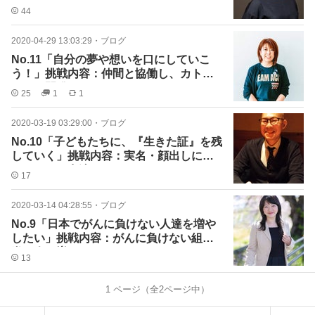
44
2020-04-29 13:03:29
・
ブログ
No.11「自分の夢や想いを口にしていこ
う！」挑戦内容：仲間と協働し、カトラ
リーを開発する
25
1
1
2020-03-19 03:29:00
・
ブログ
No.10「子どもたちに、『生きた証』を残
していく」挑戦内容：実名・顔出しによ
るメディア出演
17
2020-03-14 04:28:55
・
ブログ
No.9「日本でがんに負けない人達を増や
したい」挑戦内容：がんに負けない組
織・人を増やす
13
1
ページ（全
2
ページ中）