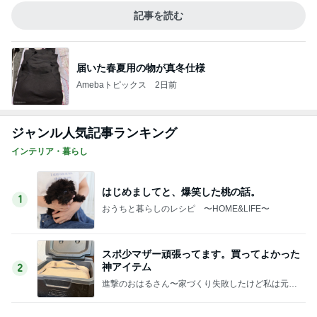
おうちと暮らしのレシピ 〜HOME&LIFE〜
スポ少マザー頑張ってます。買ってよかった
神アイテム
2
進撃のおはるさん〜家づくり失敗したけど私は元気
です〜
【2026夏ドラマ】Tシャツが乾くまで！オギ
ャちゃんとドラマ話ができる日が来るなん
3
て！
65点の暮らしかた。
《閲覧注意！》蛇口一体型の浄水器をつけた
結果。
4
おうちと暮らしのレシピ 〜HOME&LIFE〜
家族みんな大好きな定番の冷凍食品が半額で
すー！
5
おうちと暮らしのレシピ 〜HOME&LIFE〜