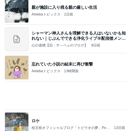
親が施設に入り残る親の厳しい生活
Amebaトピックス
1日前
シャーマン神人さんを理解できる人はいないかも知
れない｜じぶんでできる浄化ライブ※配信後メンバ
ー限
心の道標【旧：ヤ～ベェのブログ】
9日前
忘れていた小説の結末に再び衝撃
Amebaトピックス
13時間前
ロケ
桂文枝オフィシャルブログ「トビウオの夢」Pow
13日前