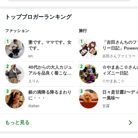
トップブロガーランキング
ファッション
旅行
1
1
妻です。ママです。女
「吉田さんちのフ
です。
リー日記」Powere
y Ameba 吉田さ
eri.
吉田さんファミリー
ミリーオフィシャ
ログ
2
2
40代からの大人カジュ
☆やまあこ☆さん
アルを品良く着こなす
ィズニー日記
ファッションブログ
えりん
☆やまあこ☆
3
3
銀の滴降る降るまわり
日々是甘露2〜デ
に・・・
ー風味〜
illallan
甘露
もっと見る