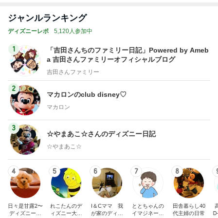
ジャンルランキング
ディズニーレポ
5,120人参加中
1
「吉田さんちのファミリー日記」Powered by Ameb
a 吉田さんファミリーオフィシャルブログ
吉田さんファミリー
2
マカロンのclub disney♡
マカロン
3
☆やまあこ☆さんのディズニー日記
☆やまあこ☆
4
5
6
7
8
日々是甘露2〜
れこたんのデ
I＆Cママ 我
ととちゃんの
田舎暮らし40
ディズニー風
ィズニー大好
が家のディズ
イマジネーシ
代主婦の日常
Ꭰ