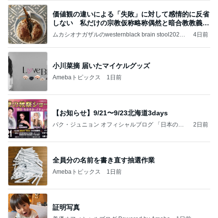
価値観の違いによる「失敗」に対して感情的に反省
しない 私だけの宗教仮称略称偶然と暗合教教義候
補
ムカシオナガザルのwesternblack brain stool2024
4日前
年（令和6）11月25日以来減酒断煙再開ムカシオナ
ガザル
小川菜摘 届いたマイケルグッズ
Amebaトピックス
1日前
【お知らせ】9/21〜9/23北海道3days
パク・ジュニョン オフィシャルブログ 「日本の
2日前
心」 powered by Ameba
全員分の名前を書き直す抽選作業
Amebaトピックス
1日前
証明写真