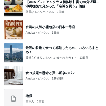
【ANAプレミアムクラス初体験】雷で50分遅延…
沖縄往復で分かった「余裕を買う」価値
華麗なるスタバマダム
2日前
台湾の人気小籠包店の日本一号店
Amebaトピックス
1日前
最近の香港で食べて感動したもの、いろいろまと
め！
香港在住えりのおいしい食べ歩きガイド
13日前
食べ放題の懸念と買い置きのパン
Amebaトピックス
12時間前
地獄
日本人
1日前