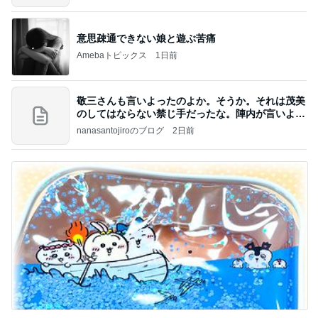
意思疎通できない娘と遊ぶ苦痛
Amebaトピックス
1日前
敬三さんも言いよったのよか。そうか。それは茂美
のしてはならない禁じ手だったな。陣内が言いよる
のよ
nanasantojiroのブログ
2日前