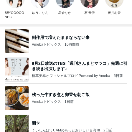
BEYOOOOO
ゆうこりん
島倉りか
石 安伊
蒼井心音
NDS
副作用で増えたままならない事
Amebaトピックス
10時間前
8月2日放送のTBS「週刊さんまとマツコ」先週に引
き続き出演します♪
植草美幸オフィシャルブログ Powered by Ameba
5日前
残った牛すき煮と卵乗せ朝ご飯
Amebaトピックス
1日前
開卡
くいしんぼうCAMのもっとおいしい台湾!!!!
2日前