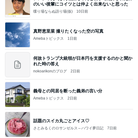
のいい後輩にコイツとは仲よく出来ないと思った
喋り場ならぬ語り場(仮)
10日前
真野恵里菜 撮りたくなった空の写真
Amebaトピックス
1日前
何故トランプ大統領が日本円を支援するのかと聞か
れた時の答え
nokoarikonのブログ
2日前
義母との同居を断った義弟の言い分
Amebaトピックス
2日前
話題のスイカ丸ごとアイス♡
さとみるくのロサンゼルス⇔ハワイ夢日記
7日前