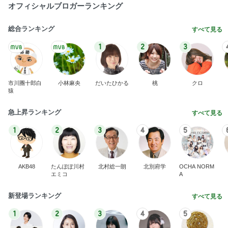
オフィシャルブロガーランキング
総合ランキング
すべて見る
1
2
3
市川團十郎白
小林麻央
だいたひかる
桃
クロ
猿
急上昇ランキング
すべて見る
1
2
3
4
5
AKB48
たんぽぽ川村
北村総一朗
北別府学
OCHA NORM
エミコ
A
新登場ランキング
すべて見る
1
2
3
4
5