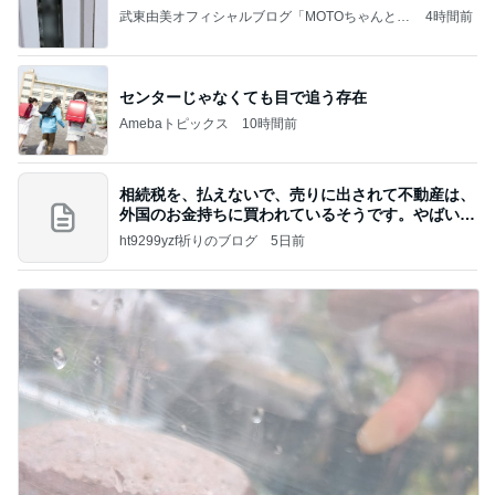
武東由美オフィシャルブログ「MOTOちゃんとの
4時間前
はっぴぃな毎日」Powered by Ameba
センターじゃなくても目で追う存在
Amebaトピックス
10時間前
相続税を、払えないで、売りに出されて不動産は、
外国のお金持ちに買われているそうです。やばいで
すよ
ht9299yzf祈りのブログ
5日前