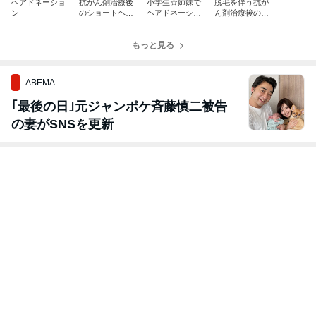
ヘアドネーショ
抗がん剤治療後
小学生☆姉妹で
脱毛を伴う抗が
ン
のショートヘア
ヘアドネーショ
ん剤治療後のヘ
におすすめのス
ン
アスタイル
タイリング剤
もっと見る
ABEMA
｢最後の日｣元ジャンポケ斉藤慎二被告
の妻がSNSを更新