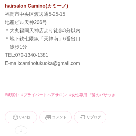
hairsalon Camino(カミーノ)
福岡市中央区渡辺通5-25-15
地産ビル天神206号
＊大丸福岡天神店より徒歩3分以内
＊地下鉄七隈線「天神南」6番出口
徒歩1分
TEL:070-1340-1381
E-mail:caminofukuoka@gmail.com
#
就寝中
#
プライベートヘアサロン
#
女性専用
#
髪のパサつき
いいね
コメント
リブログ
1