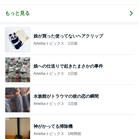
味〜
き♡孫4人
ニー♡ブログ
ョンタイム
もっと見る
娘が買った使ってないヘアクリップ
Amebaトピックス
1日前
娘への仕送りで起きたまさかの事件
Amebaトピックス
1日前
水族館がトラウマの彼の恋の瞬間
Amebaトピックス
1日前
神がかってる掃除機
Amebaトピックス
1時間前