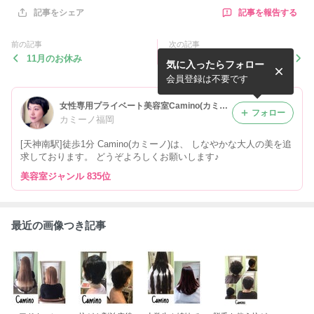
記事を報告する
記事をシェア
前の記事
次の記事
11月のお休み
秋月産の銀杏(ぎんなん)・か
気に入ったらフォロー
ぼす
会員登録は不要です
女性専用プライベート美容室Camino(カミーノ)
フォロー
カミーノ福岡
[天神南駅]徒歩1分 Camino(カミーノ)は、 しなやかな大人の美を追
求しております。 どうぞよろしくお願いします♪
美容室ジャンル 835位
最近の画像つき記事