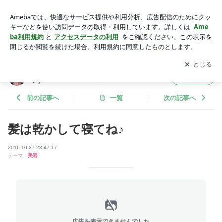
髪は乾かして寝てね♪ | 女性専用プライベート美容室Camino
(カミーノ)
アプリをダウンロードして
ブログの更新通知
を受け取りまし
開く
ょう。
女性専用プライベート美容室Camino(カミー
フォロー
ノ)
前の記事へ
一覧
次の記事へ
髪は乾かして寝てね♪
2016-10-27 23:47:17
テーマ：
美容
広告を表示できませんでした