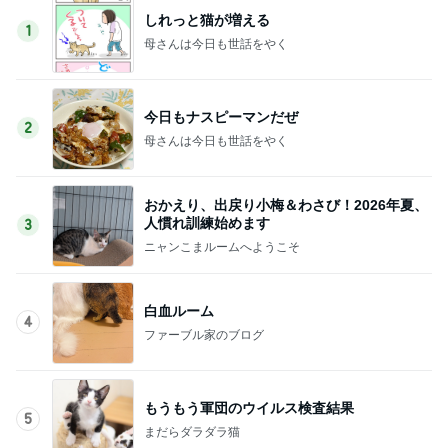
しれっと猫が増える
1
母さんは今日も世話をやく
今日もナスピーマンだぜ
2
母さんは今日も世話をやく
おかえり、出戻り小梅＆わさび！2026年夏、
人慣れ訓練始めます
3
ニャンこまルームへようこそ
白血ルーム
4
ファーブル家のブログ
もうもう軍団のウイルス検査結果
5
まだらダラダラ猫