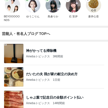
BEYOOOOO
ゆうこりん
島倉りか
石 安伊
蒼井心音
NDS
芸能人・有名人ブログ TOPへ
神がかってる掃除機
Amebaトピックス
3時間前
だいたの夫 我が家の献立の決め方
Amebaトピックス
1日前
しゃぶ葉で記念日の全額ポイント払い
Amebaトピックス
14時間前