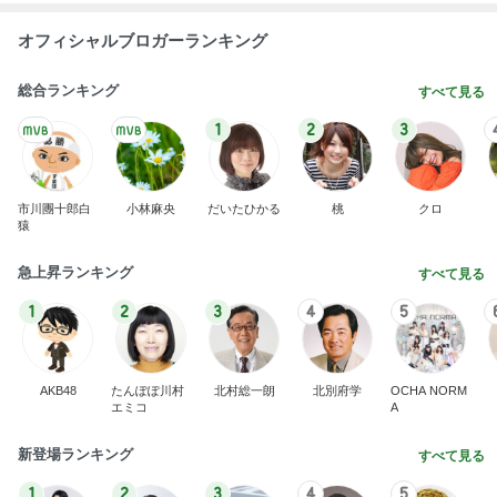
オフィシャルブロガーランキング
総合ランキング
すべて見る
1
2
3
市川團十郎白
小林麻央
だいたひかる
桃
クロ
猿
急上昇ランキング
すべて見る
1
2
3
4
5
AKB48
たんぽぽ川村
北村総一朗
北別府学
OCHA NORM
エミコ
A
新登場ランキング
すべて見る
1
2
3
4
5