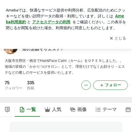
大阪市生野区・桃谷 Hair&Face Calm（カーム） 女性のお顔そ
りエステ♪
アプリをダウンロードして
ブログの更新通知
を受け取りまし
開く
ょう。
大阪市生野区・桃谷 Hair&Face Calm（カーム） 女
性のお顔そりエステ♪
大阪市生野区・桃谷でHair&Face Calm（カーム）をＯＰＥＮしました。。
地域の皆様の「かかりつけサロン」として、理容だけでなくお顔そり・エス
テなどの癒しのサービスを提供いたします。
75
335
フォロー
フォロワー
投稿
一覧
人気
画像
テーマ