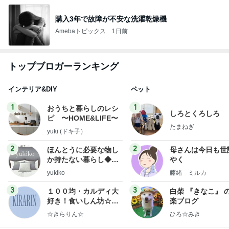
購入3年で故障が不安な洗濯乾燥機
Amebaトピックス
1日前
トップブロガーランキング
インテリア&DIY
ペット
1
1
おうちと暮らしのレシ
しろとくろしろ
ピ 〜HOME&LIFE〜
たまねぎ
yuki (ドキ子）
2
2
ほんとうに必要な物し
母さんは今日も世
か持たない暮らし◆Ke
やく
ep Life Simple◆〜イ
yukiko
藤緒 ミルカ
ンテリアのきろく〜
3
3
１００均・カルディ大
白柴 『きなこ』 
好き！食いしん坊☆き
楽ブログ
らりん☆のブログ
☆きらりん☆
ひろ☆みき