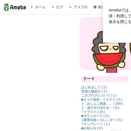
処分に困る布団から
ホーム
ピグ
アメブロ
みじんこ家族。
テーマ
はじめまして ( 2 )
登場人物紹介 ( 1 )
このブログについて ( 1 )
■４コマ漫画・イラスト ( 0 )
├「みじんこ家族。」 ( 209 )
├「浦サポのぼやき」 ( 6 )
└イラスト ( 14 )
■ダウンロード ( 0 )
├携帯待画＋カレンダー ( 5 )
└テンプレート ( 1 )
■お知らせ ( 0 )