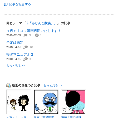
記事を報告する
同じテーマ 「
├「みじんこ家族。」
」 の記事
＜再＞４コマ漫画再開いたします！
9
1
2011-07-09
予定は未定
10
2010-04-16
接客マニュアル２
5
2010-04-15
もっと見る >>
最近の画像つき記事
もっと見る >>
＜再＞４コマ漫画再開いたします！
漫画「完済戦隊アースレンジャー」緊急特別回
漫画「完済戦隊アースレンジャー」第4回