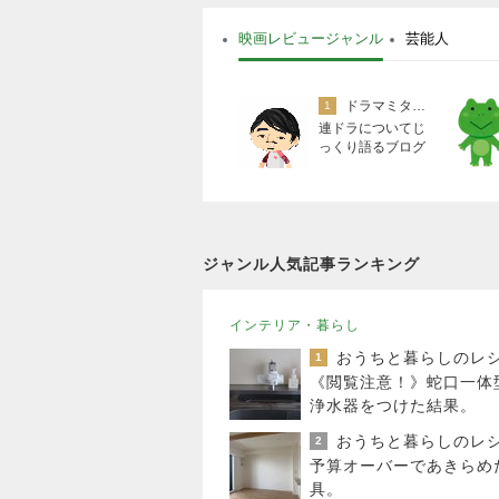
映画レビュージャンル
芸能人
ドラマミタロー
1
連ドラについてじ
っくり語るブログ
ジャンル人気記事ランキング
インテリア・暮らし
1
《閲覧注意！》蛇口一体
浄水器をつけた結果。
2
予算オーバーであきらめ
具。