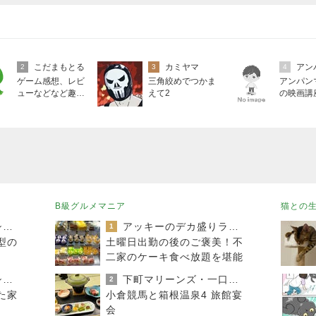
こだまもとる
カミヤマ
2
3
4
ゲーム感想、レビ
三角絞めでつかま
アンパン
ューなどなど趣味
えて2
の映画講
に関するまとめ
B級グルメマニア
猫との
おうちと暮らしのレシピ 〜HOME&LIFE〜
アッキーのデカ盛りライフ
1
型の
土曜日出勤の後のご褒美！不
二家のケーキ食べ放題を堪能
おうちと暮らしのレシピ 〜HOME&LIFE〜
下町マリーンズ・一口馬主・立ち飲み・立ち食いそば
2
た家
小倉競馬と箱根温泉4 旅館宴
会