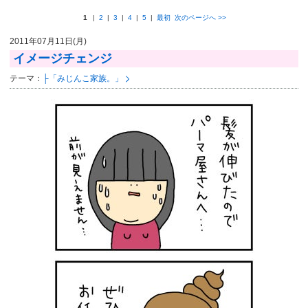
1
|
2
|
3
|
4
|
5
|
最初
次のページへ
>>
2011年07月11日(月)
イメージチェンジ
テーマ：
├「みじんこ家族。」