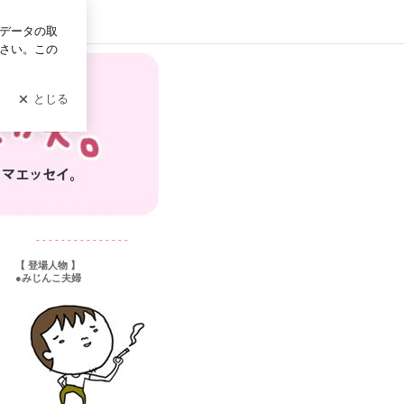
ログイン
- - - - - - - - - - - - - - -
【 登場人物 】
●みじんこ夫婦