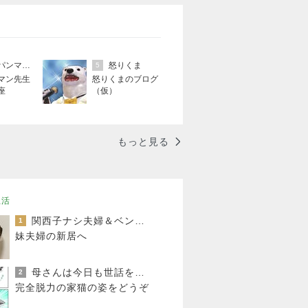
アンパンマン先生の映画講座
怒りくま
5
マン先生
怒りくまのブログ
座
（仮）
もっと見る
生活
関西子ナシ夫婦＆ベンガル猫のがむしゃらな毎日
1
妹夫婦の新居へ
母さんは今日も世話をやく
2
完全脱力の家猫の姿をどうぞ