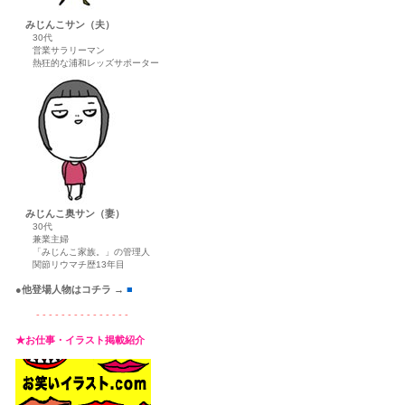
みじんこサン（夫）
30代
営業サラリーマン
熱狂的な浦和レッズサポーター
みじんこ奥サン（妻）
30代
兼業主婦
「みじんこ家族。」の管理人
関節リウマチ歴13年目
●他登場人物はコチラ →
■
- - - - - - - - - - - - - - -
★お仕事・イラスト掲載紹介