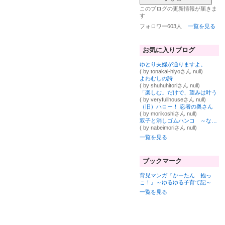
このブログの更新情報が届きま
す
フォロワー603人
一覧を見る
お気に入りブログ
ゆとり夫婦が通りますよ。
( by tonakai-hiyoさん null)
よわむしの詩
( by shuhuhitoriさん null)
「楽しむ」だけで、望みは叶う
( by veryfullhouseさん null)
（旧）ハロー！ 忍者の奥さん
( by morikoshiさん null)
双子と消しゴムハンコ ～なべの森～
( by nabeimoriさん null)
一覧を見る
ブックマーク
育児マンガ『かーたん 抱っ
こ！』～ゆるゆる子育て記～
一覧を見る