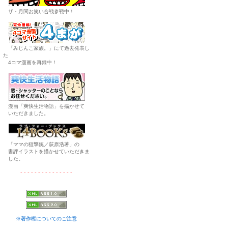
ザ・月間お笑い合戦参戦中！
「みじんこ家族。」にて過去発表し
た
4コマ漫画を再録中！
漫画「爽快生活物語」を描かせて
いただきました。
「ママの狙撃銃／荻原浩著」の
書評イラストを描かせていただきま
した。
- - - - - - - - - - - - - - -
※著作権についてのご注意