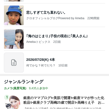
悲しすぎて立ち直れない。
クロオフィシャルブログPowered by Ameba
22時間前
｢海のはじまり｣子役の現在に｢美人さん｣
Amebaトピックス
2日前
2026/07/28(K) 4本
何でかな？何でだろ？
10日前
ジャンルランキング
カメラ(風景写真)
9,435人参加中
1
銀座のママブログ✨美肌で開運✨銀座ママが作った化
粧品✨銀座クラブ高嶋25歳で開店✨高嶋りえ子 お着
物でエルメス バーキン コーデ
【銀座クラブ高嶋】元OL婚約破棄から24歳で銀座ママ25歳でオーナーママ銀座 美肌で開運♡パワースポット巡り高嶋りえ子ブログ