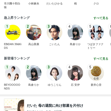
市川團十郎白
小林麻央
だいたひかる
桃
クロ
猿
急上昇ランキング
すべて見る
1
2
3
4
5
EBiDAN 39&Ki
高山善廣
こいたん
島倉りか
つばきファク
DS
トリー
新登場ランキング
すべて見る
1
2
3
4
5
BEYOOOOO
島倉りか
ゆうこりん
石 安伊
蒼井心音
NDS
だいた 母の退院に向け部屋を片付け