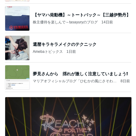
【ヤマハ発動機】～トートバック～【三越伊勢丹】
株主優待を楽しんで～tasayuryのブログ
14日前
還暦キラキラメイクのテクニック
Amebaトピックス
1日前
夢見さんから 揺れが激しく注意していましょう❗️
マリアオフィシャルブログ「ひむかの風にさそわれ
8日前
て」Powered by Ameba