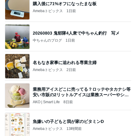
購入後に71%オフになったまな板
Amebaトピックス
1日前
20260803 鬼郁隊4人衆で中ちゃん釣行 写メ
中ちゃんのブログ
1日前
名もなき家事に追われる専業主婦
Amebaトピックス
2日前
業務用アイスどこに売ってる？ロッテやタカナシ等
安い市販の2リットルアイスは業務スーパーやシャ
トレ
AKO | Smart Life
8日前
魚嫌いの子どもと我が家のビタミンD
Amebaトピックス
13時間前