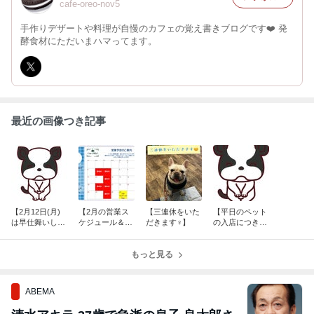
cafe-oreo-nov5
手作りデザートや料理が自慢のカフェの覚え書きブログです❤️ 発
酵食材にただいまハマってます。
最近の画像つき記事
【2月12日(月)
【2月の営業ス
【三連休をいた
【平日のペット
は早仕舞いしま
ケジュール＆モ
だきます♀️】
の入店につきま
す♀️】
ーニング始めま
して】
す☕️】
もっと見る
ABEMA