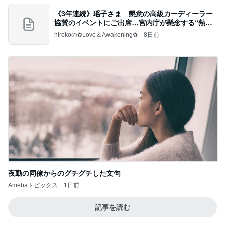
《3年連続》瑶子さま 懇意の高級カーディーラー
協賛のイベントにご出席…宮内庁が懸念する“熱心
すぎ
hirokoの✿Love＆Awakening✿
8日前
夜勤の同僚からのグチグチした文句
Amebaトピックス
1日前
記事を読む