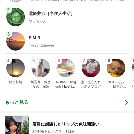
2
北軽井沢［半住人生活］
やっちゃん
3
S M R
likeabridgeover
4
5
6
7
8
秘密基地
埼玉発 おと
Akinobu Tanig
妻に先立たれ
カメラと歩
なの小探険
uchi | Itoshima
た老人ブログ
く、日本の風
Landscape Ph
景スナップ紀
otographer
行
もっと見る
店員に感謝したリップの色味間違い
Amebaトピックス
1日前