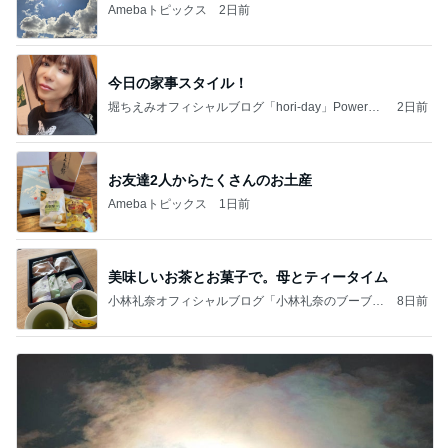
Amebaトピックス
2日前
今日の家事スタイル！
堀ちえみオフィシャルブログ「hori-day」Powered
2日前
by Ameba
お友達2人からたくさんのお土産
Amebaトピックス
1日前
美味しいお茶とお菓子で。母とティータイム
小林礼奈オフィシャルブログ「小林礼奈のブーブー
8日前
ブログ」Powered by Ameba