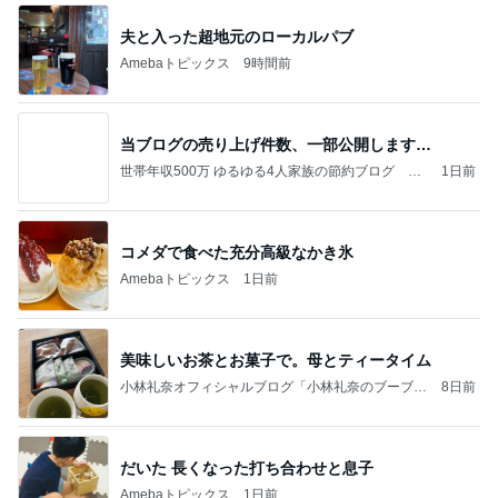
夫と入った超地元のローカルパブ
Amebaトピックス
9時間前
当ブログの売り上げ件数、一部公開します…
世帯年収500万 ゆるゆる4人家族の節約ブログ 〜
1日前
ケチ旦那と金銭感覚マヒ嫁の日々〜
コメダで食べた充分高級なかき氷
Amebaトピックス
1日前
美味しいお茶とお菓子で。母とティータイム
小林礼奈オフィシャルブログ「小林礼奈のブーブー
8日前
ブログ」Powered by Ameba
だいた 長くなった打ち合わせと息子
Amebaトピックス
1日前