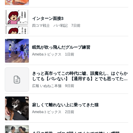
インターン面接3
四コマ戦士 パパ戦記
7日前
眠気が吹っ飛んだグループ練習
Amebaトピックス
1日前
きっと高市ってこの時代に嘘、誤魔化し、はぐらか
しても【バレない】【通用する】とでも思ってたん
だろ
広報 いぬねこ本舗
9日前
寂しくて離れない上に乗ってきた猫
Amebaトピックス
2日前