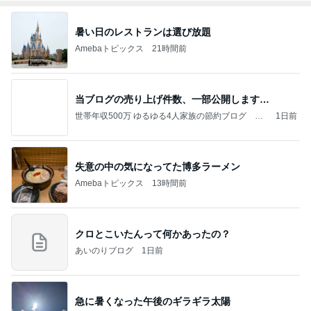
暑い日のレストランは選び放題
Amebaトピックス
21時間前
当ブログの売り上げ件数、一部公開します…
世帯年収500万 ゆるゆる4人家族の節約ブログ 〜
1日前
ケチ旦那と金銭感覚マヒ嫁の日々〜
失意の中の気になってた博多ラーメン
Amebaトピックス
13時間前
クロとこいたんって何かあったの？
あいのりブログ
1日前
急に暑くなった午後のギラギラ太陽