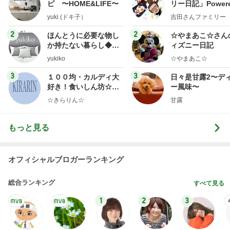
ピ 〜HOME&LIFE〜
リー日記」Powere
y Ameba 吉田さ
yuki (ドキ子）
吉田さんファミリー
ミリーオフィシャ
ログ
2
2
ほんとうに必要な物し
☆やまあこ☆さん
か持たない暮らし◆Ke
ィズニー日記
ep Life Simple◆〜イ
yukiko
☆やまあこ☆
ンテリアのきろく〜
3
3
１００均・カルディ大
日々是甘露2〜デ
好き！食いしん坊☆き
ー風味〜
らりん☆のブログ
☆きらりん☆
甘露
もっと見る
オフィシャルブロガーランキング
総合ランキング
すべて見る
1
2
3