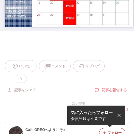
いいね
コメント
リブログ
9
記事を報告する
記事をシェア
次の記事
【2月12日(月)は早仕舞いし
気に入ったらフォロー
ます♀️】
会員登録は不要です
Cafe OREOへようこそ♬
フォロー