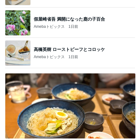
假屋崎省吾 満開になった鹿の子百合
Amebaトピックス
1日前
高橋英樹 ローストビーフとコロッケ
Amebaトピックス
1日前