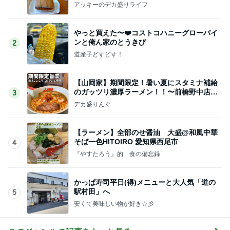
アッキーのデカ盛りライフ
やっと買えた〜❤️コストコハニーグローパイ
ンと俺ん家のとうきび
2
道産子どすどす！
【山岡家】期間限定！暑い夏にスタミナ補給
のガッツリ濃厚ラーメン！！〜前橋野中店さ
3
ん〜
デカ盛りんぐ
【ラーメン】全部のせ醤油 大盛@和風中華
そば一色HITOIRO 愛知県西尾市
4
『やすたろう』的 食の備忘録
かっぱ寿司平日(得)メニューと大人気「道の
駅村田」へ
5
安くて美味しい物が好き☆彡