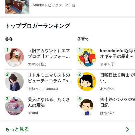
Amebaトピックス
2日前
トップブロガーランキング
美容
子育て
1
1
（旧アカウント）エマ
kosodatefulな毎
ブログ【アラフォー会
オギャ子の暴走～
社売却セカンドライ
エマの日記
オギャ子
フ】
2
2
リトルミニマリストの
日曜日は９時まで
ビューティコラム The
い。
little minimalist's bea
あねっさ／anessa
あべかわ
uty colum
3
3
美人になれる、たくさ
四十路シンパパの
んの魔法
日記
hiromi
はやパパ
もっと見る