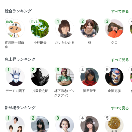
総合ランキング
すべて見る
1
2
3
市川團十郎白
小林麻央
だいたひかる
桃
クロ
猿
急上昇ランキング
すべて見る
1
2
3
4
5
デーモン閣下
片岡愛之助
林下清志(ビッ
沢田聖子
金沢克彦
グダディ)
新登場ランキング
すべて見る
1
2
3
4
5