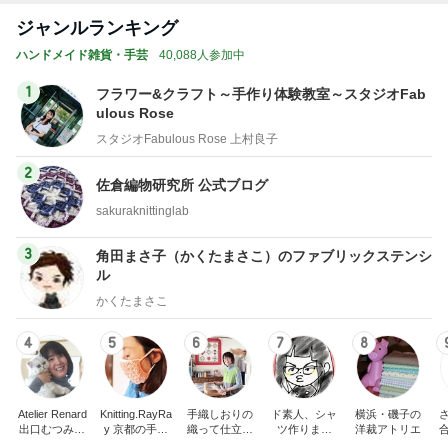
ジャンルランキング
ハンドメイド雑貨・手芸
40,088人参加中
1
フラワー&クラフト～手作り体験教室～スタジオFab
ulous Rose
スタジオFabulous Rose 上村良子
2
佐倉編物研究所 公式ブログ
sakuraknittinglab
3
角田まさ子（かくたまさこ）のファブリックステンシ
ル
かくたまさこ
4
5
6
7
8
Atelier Renard
Knitting.RayRa
手織しおりの
ド素人、シャ
横浜・磯子の
出口むつみの
y 京都の手編
織って仕立て
ツ作りまし
洋裁アトリエ
トールペイン
みと機械編み
て楽しむ オ
た！