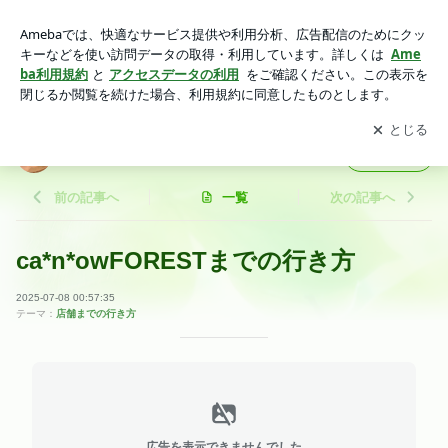
ca*n*owFORESTまでの行き方 | ca*n*ow blog
アプリをダウンロードして
ブログの更新通知
を受け取りまし
開く
ょう。
ca*n*ow blog
フォロー
前の記事へ
一覧
次の記事へ
ca*n*owFORESTまでの行き方
2025-07-08 00:57:35
テーマ：
店舗までの行き方
広告を表示できませんでした