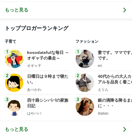
ト
ンライン通信
講座
もっと見る
トップブロガーランキング
子育て
ファッション
1
1
kosodatefulな毎日 ～
妻です。ママです
オギャ子の暴走～
です。
オギャ子
eri.
2
2
日曜日は９時まで寝た
40代からの大人
い。
アルを品良く着こ
ファッションブロ
あべかわ
えりん
3
3
四十路シンパパの家族
銀の滴降る降るま
日記
に・・・
はやパパ
illallan
もっと見る