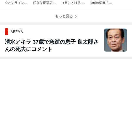
ウオンラインシ
好きな喫茶店～
（日）とける だ
fumiko個展「ED
ョップのSUMM
おいしいものと
らける 夏のゆる
EN」
ERキャンペー
楽しい時間～
み展
ン
もっと見る
ABEMA
清水アキラ 37歳で急逝の息子 良太郎さ
んの死去にコメント