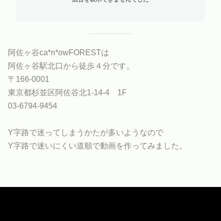
阿佐ヶ谷ca*n*owFORESTは
阿佐ヶ谷駅北口から徒歩４分です。
〒166-0001
東京都杉並区阿佐谷北1-14-4 1F
03-6794-9454
Y字路で迷ってしまうかたが多いようなので
Y字路で迷いにくい道順で動画を作ってみました。