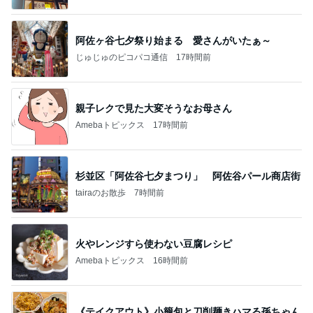
阿佐ヶ谷七夕祭り始まる 愛さんがいたぁ～
じゅじゅのピコパコ通信
17時間前
親子レクで見た大変そうなお母さん
Amebaトピックス
17時間前
杉並区「阿佐谷七夕まつり」 阿佐谷パール商店街
tairaのお散歩
7時間前
火やレンジすら使わない豆腐レシピ
Amebaトピックス
16時間前
《テイクアウト》小籠包と刀削麺きハマる孫ちゃん