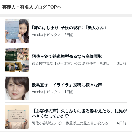
芸能人・有名人ブログ TOPへ
｢海のはじまり｣子役の現在に｢美人さん｣
Amebaトピックス
2日前
阿佐ヶ谷で鉄道模型売るなら高価買取
鉄道模型買取【ジーオ堂】公式 遺品整理・相続で
3日前
売るならご相談ください
飯島直子「イライラ」投稿に様々な声
Amebaトピックス
1日前
【お客様の声】久しぶりに後ろ姿を見たら、お尻が
小さくなっていた♡
阿佐ヶ谷駅徒歩3分 体重以上に見た目が変わるダ
6日前
イエット・痩身サロン ユララ