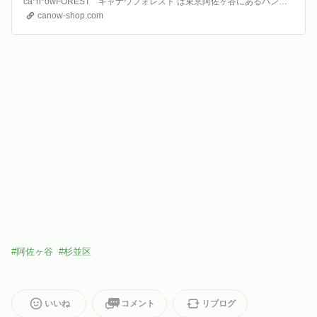
ca*n*owFOREST キャナウフォレスト は東京阿佐ヶ谷にあるハンドメイド雑貨とギャラリーのお店。このオンラインショップではハンドメイドの雑貨、アクセサリー、キッチン雑貨、紙もの、手芸用品、文房具などを販売しています。
canow-shop.com
#
阿佐ヶ谷
#
杉並区
いいね
コメント
リブログ