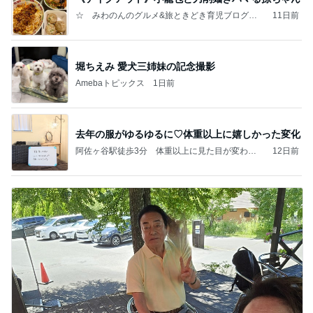
☆ みわのんのグルメ&旅ときどき育児ブログ
11日前
☆
堀ちえみ 愛犬三姉妹の記念撮影
Amebaトピックス
1日前
去年の服がゆるゆるに♡体重以上に嬉しかった変化
阿佐ヶ谷駅徒歩3分 体重以上に見た目が変わる
12日前
ダイエット・痩身サロン ユララ