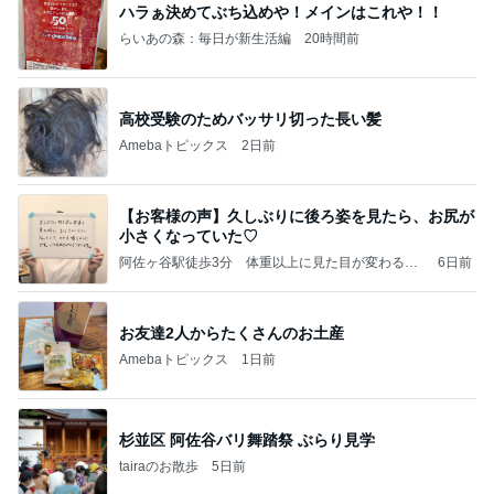
ハラぁ決めてぶち込めや！メインはこれや！！
らいあの森：毎日が新生活編
20時間前
高校受験のためバッサリ切った長い髪
Amebaトピックス
2日前
【お客様の声】久しぶりに後ろ姿を見たら、お尻が
小さくなっていた♡
阿佐ヶ谷駅徒歩3分 体重以上に見た目が変わるダ
6日前
イエット・痩身サロン ユララ
お友達2人からたくさんのお土産
Amebaトピックス
1日前
杉並区 阿佐谷バリ舞踏祭 ぶらり見学
tairaのお散歩
5日前