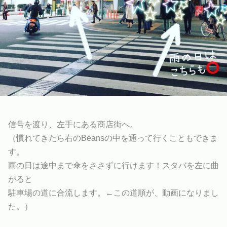
信号を渡り、左手にある商店街へ。
（慣れてきたら右のBeansの中を通って行くこともできま
す。
雨の日は途中まで傘をささずに行けます！スタバを左に曲
がると
駐車場の道に合流します。←この道順が、動画になりまし
た。）