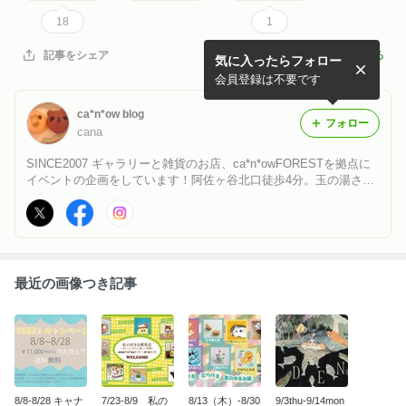
18
1
記事を報告する
記事をシェア
気に入ったらフォロー
会員登録は不要です
ca*n*ow blog
フォロー
cana
SINCE2007 ギャラリーと雑貨のお店、ca*n*owFORESTを拠点に
イベントの企画をしています！阿佐ヶ谷北口徒歩4分。玉の湯さん
の斜め向かいです。
最近の画像つき記事
8/8-8/28 キャナ
7/23-8/9 私の
8/13（木）-8/30
9/3thu-9/14mon