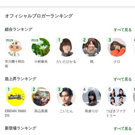
オフィシャルブロガーランキング
総合ランキング
すべて見る
1
2
3
市川團十郎白
小林麻央
だいたひかる
桃
クロ
猿
急上昇ランキング
すべて見る
1
2
3
4
5
EBiDAN 39&Ki
高山善廣
こいたん
島倉りか
つばきファク
DS
トリー
新登場ランキング
すべて見る