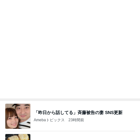
Amebaトピックス
1日前
大当たり？！ディズニーストア夏祭り…何当た
る？！夏祭りくじに挑戦！！！
高校生Dヲタ Ꭰ-ᎮꭵꭹꭴのDisneyにっき！！✎ܚ
13日前
頭に何かが乗っても動じない子
Amebaトピックス
1日前
実家で晩ご飯
だいたひかるオフィシャルブログ Powered by
22時間前
Ameba