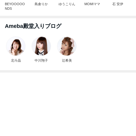
かっちちちちが来てくれた！おしゃれなものを持っ
て！
桃オフィシャルブログ Powered by Ameba
10日前
真矢ミキ 司会者に撮ってもらった1枚
Amebaトピックス
2日前
よし、タイ行こ
与儀大介
24時間前
粉瘤が出来てない毎日の重曹風呂