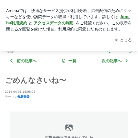
ごめんなさいね〜 | ℃-uteオフィシャルブログ Powered by Am
eba
アプリをダウンロードして
ブログの更新通知
を受け取りまし
開く
ょう。
℃-uteオフィシャルブログ
フォロー
前の記事へ
一覧
次の記事へ
ごめんなさいね〜
2015-04-01 15:06:05
テーマ：
矢島舞美
広告を表示できませんでした