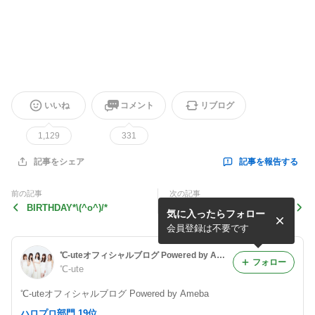
いいね
コメント
リブログ
1,129
331
記事を報告する
記事をシェア
前の記事
次の記事
BIRTHDAY*\(^o^)/*
中 ハロ！ステ
気に入ったらフォロー
会員登録は不要です
℃-uteオフィシャルブログ Powered by Ameba
フォロー
℃-ute
℃-uteオフィシャルブログ Powered by Ameba
ハロプロ部門 19位