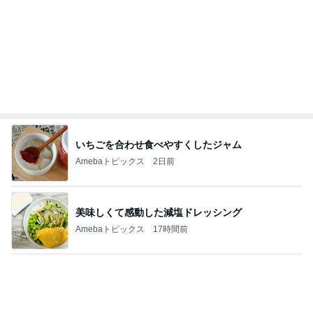
疲れた心と体に求めていたアイス
Amebaトピックス
1日前
能登揺れ、東北も⚠️夢見が増えて来ました❗️注意し
てください❗️
マリアオフィシャルブログ「ひむかの風にさそわれ
2日前
て」Powered by Ameba
名前に入っているから好きなお花
Amebaトピックス
2日前