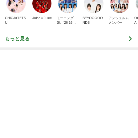
遅くなった誕生日ケーキサプライズ
Amebaトピックス
19時間前
記事を読む
強子の楽しい（？）ママ友トラブル【年長編】第10
2話
ウメブログ
2日前