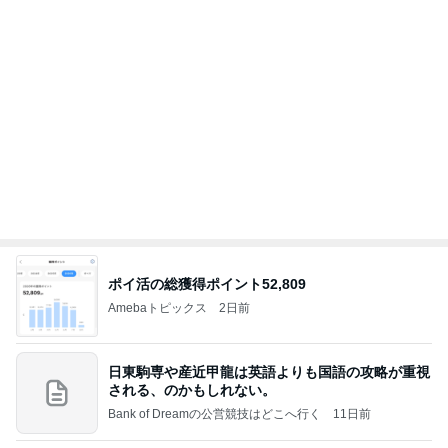
Amebaトピックス
2日前
㊗️喜びを分け合える未来❣️”【この混沌の理由】”⽇
本も⾦融リセットの準備をしてます ””
あいすくりーむ『めるころ』
3時間前
最近の楽しみは自分用のおつまみ
Amebaトピックス
1日前
クロとこいたんって何かあったの？
あいのりブログ
2日前