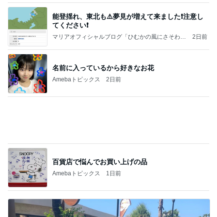
Amebaトピックス
1日前
病人アピールしてきたクソ義母
田舎のクソ義母vs都会育ちの嫁
2日前
ヴァンクリのお店のサイレント閉店
Amebaトピックス
24時間前
☆We're timelesz LIVE TOUR 2026 episode2 MO
MENTUM
☆☆☆ゆきちにっき☆☆☆
7日前