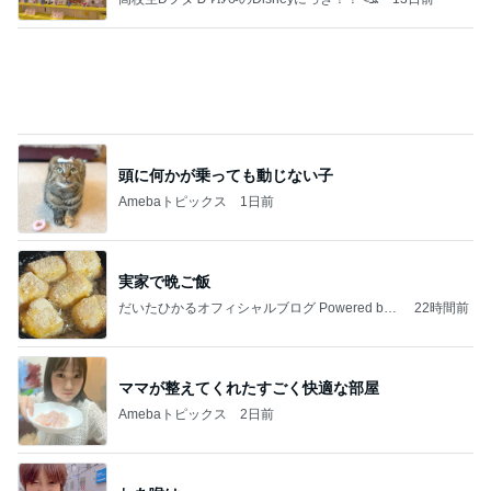
新登場ランキング
すべて見る
1
2
3
4
5
BEYOOOOO
島倉りか
ゆうこりん
MOMIママ
石 安伊
NDS
Ameba殿堂入りブログ
北斗晶
中川翔子
辻希美