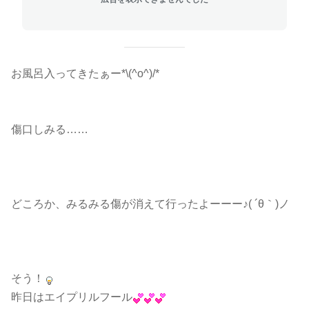
お風呂入ってきたぁー*\(^o^)/*
傷口しみる……
どころか、みるみる傷が消えて行ったよーーー♪( ´θ｀)ノ
そう！
昨日はエイプリルフール