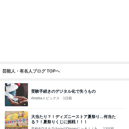
全然食べられずすごく減った体重
Amebaトピックス
2日前
オフィシャルブロガーランキング
総合ランキング
すべて見る
1
2
3
市川團十郎白
小林麻央
だいたひかる
桃
クロ
猿
急上昇ランキング
すべて見る
1
2
3
4
5
木村直人
BEYOOOOO
美川憲一
吉岡淳
水森かおり
NDS