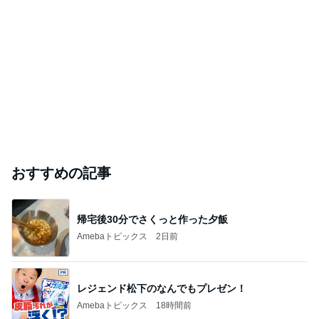
Amebaトピックス
1日前
ありがとうございます
市川團十郎白猿オフィシャルB
4日前
ハロプロ部門ランキング
CHICA#TETS
Juice＝Juice
モーニング
BEYOOOOO
アンジュルム
O
U
娘。’26 16期1
NDS
メンバー
A
7期
もっと見る
いちごを合わせ食べやすくしたジャム