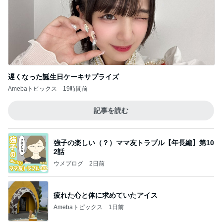
日東駒専や産近甲龍は英語よりも国語の攻略が重視
される、のかもしれない。
Bank of Dreamの公営競技はどこへ行く
11日前
台湾限定で登場したミスドの新味
Amebaトピックス
17時間前
【秩父鉄道】８/２～１１/３０開催 ガリガリ君が
秩父鉄道に遊びにやってくる！のご紹介です
秩父市議会議員 黒澤秀之 ブログ Powered by Ame
10日前
ba
ユカイ 隣の人から貰ったプレゼント