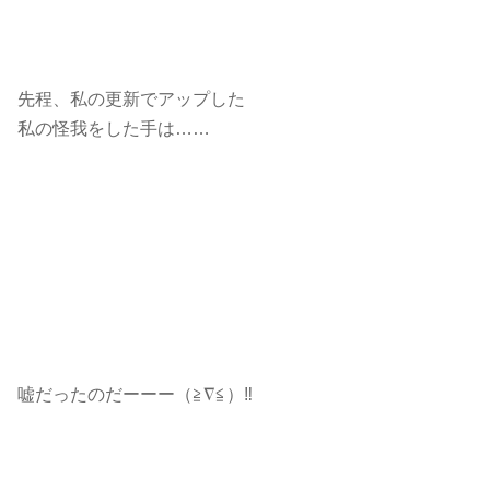
先程、私の更新でアップした
私の怪我をした手は……
嘘だったのだーーー（≧∇≦）‼︎