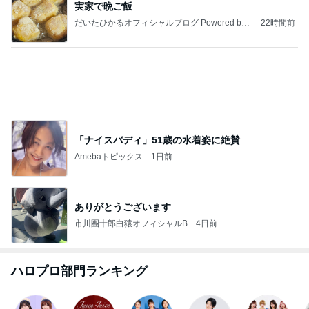
ママが整えてくれたすごく快適な部屋
Amebaトピックス
2日前
わあ喉は‥
藤田朋子オフィシャルブログ「笑顔の種と眠る犬」
2日前
Powered by Ameba
寝ている仔犬に静かになる人々
Amebaトピックス
1日前
悲しすぎて立ち直れない。
クロオフィシャルブログPowered by Ameba
2日前