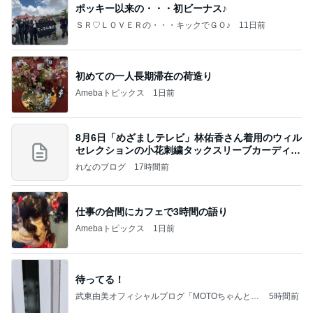
ポッキー以来の・・・初ビーナス♪
ＳＲ♡ＬＯＶＥＲの・・・キックでＧＯ♪
11日前
初めての一人長期滞在の荷造り
Amebaトピックス
1日前
8月6日「めざましテレビ」林佑香さん着用のウィル
セレクションの小花刺繍タックスリーブカーディガ
ン
れなのブログ
17時間前
仕事の合間にカフェで3時間の語り
Amebaトピックス
1日前
待ってる！
武東由美オフィシャルブログ「MOTOちゃんとの
5時間前
はっぴぃな毎日」Powered by Ameba