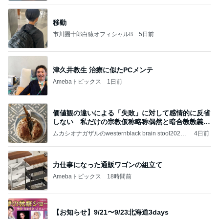
移動
市川團十郎白猿オフィシャルB
5日前
津久井教生 治療に似たPCメンテ
Amebaトピックス
1日前
価値観の違いによる「失敗」に対して感情的に反省
しない 私だけの宗教仮称略称偶然と暗合教教義候
補
ムカシオナガザルのwesternblack brain stool2024
4日前
年（令和6）11月25日以来減酒断煙再開ムカシオナ
ガザル
力仕事になった通販ワゴンの組立て
Amebaトピックス
18時間前
【お知らせ】9/21〜9/23北海道3days