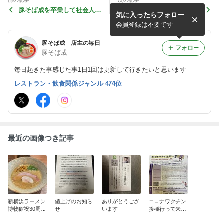
前の記事
次の記事
豚そば成を卒業して社会人に
94年組第2弾野方ホープさん
気に入ったらフォロー
なる加田くんがマイアミから
店主の小栗さんはお亡くなり
楽しい写真送ってきてくれま
になってしまいましたが懐か
会員登録は不要です
した社...
しい...
豚そば成 店主の毎日
フォロー
豚そば成
毎日起きた事感じた事1日1回は更新して行きたいと思います
レストラン・飲食関係ジャンル 474位
最近の画像つき記事
新横浜ラーメン
値上げのお知ら
ありがとうござ
コロナワクチン
博物館祝30周年
せ
います
接種行って来ま
誕生、そして生
した