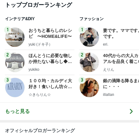
トップブロガーランキング
インテリア&DIY
ファッション
1
1
おうちと暮らしのレシ
妻です。ママです
ピ 〜HOME&LIFE〜
です。
yuki (ドキ子）
eri.
2
2
ほんとうに必要な物し
40代からの大人
か持たない暮らし◆Ke
アルを品良く着こ
ep Life Simple◆〜イ
ファッションブロ
yukiko
えりん
ンテリアのきろく〜
3
3
１００均・カルディ大
銀の滴降る降るま
好き！食いしん坊☆き
に・・・
らりん☆のブログ
☆きらりん☆
illallan
もっと見る
オフィシャルブロガーランキング