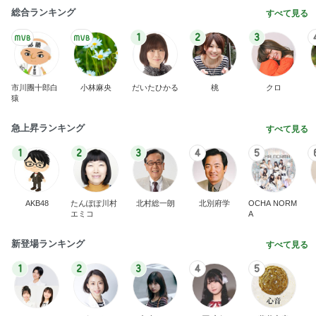
総合ランキング
すべて見る
1
2
3
市川團十郎白
小林麻央
だいたひかる
桃
クロ
猿
急上昇ランキング
すべて見る
1
2
3
4
5
AKB48
たんぽぽ川村
北村総一朗
北別府学
OCHA NORM
エミコ
A
新登場ランキング
すべて見る
1
2
3
4
5