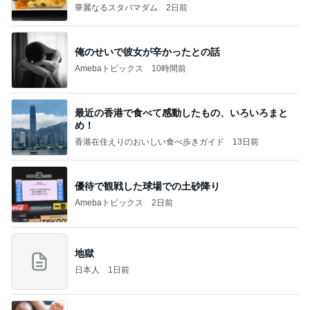
華麗なるスタバマダム
2日前
俺のせいで彼女が辛かったとの話
Amebaトピックス
10時間前
最近の香港で食べて感動したもの、いろいろまと
め！
香港在住えりのおいしい食べ歩きガイド
13日前
優待で観戦した球場での土砂降り
Amebaトピックス
2日前
地獄
日本人
1日前