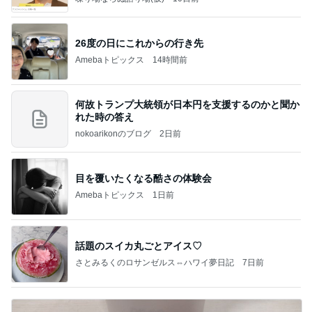
26度の日にこれからの行き先
Amebaトピックス
14時間前
何故トランプ大統領が日本円を支援するのかと聞か
れた時の答え
nokoarikonのブログ
2日前
目を覆いたくなる酷さの体験会
Amebaトピックス
1日前
話題のスイカ丸ごとアイス♡
さとみるくのロサンゼルス⇔ハワイ夢日記
7日前