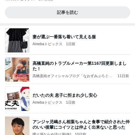
記事を読む
妻が選ぶ一番落ち着いて見える服
Amebaトピックス
1日前
高橋直純のトラブルメーカー第1167回更新しまし
た！
高橋直純オフィシャルブログ「なおずみぶろぐ」
11日前
Powered by Ameba
だいたの夫 息子に拒まれ少し安心
Amebaトピックス
1日前
アンジャ児嶋さん相葉ちゃんと食事で紹介された仲
のいい後輩にコイツとは仲よく出来ないと思った
喋り場ならぬ語り場(仮)
10日前