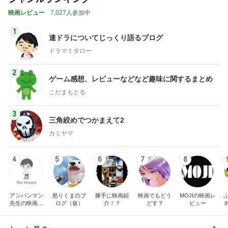
映画レビュー
7,027人参加中
1
連ドラについてじっくり語るブログ
ドラマミタロー
2
ゲーム感想、レビューなどなど趣味に関するまとめ
こだまもとる
3
三角絞めでつかまえて2
カミヤマ
4
5
6
7
8
アンパンマン
怒りくまのブ
勝手に映画紹
映画でもどう
MOJIの映画レ
先生の映画講
ログ（仮）
介！？
どす？
ビュー
座