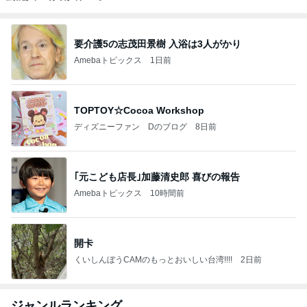
要介護5の志茂田景樹 入浴は3人がかり
Amebaトピックス
1日前
TOPTOY☆Cocoa Workshop
ディズニーファン Dのブログ
8日前
｢元こども店長｣加藤清史郎 喜びの報告
Amebaトピックス
10時間前
開卡
くいしんぼうCAMのもっとおいしい台湾!!!!
2日前
ジャンルランキング