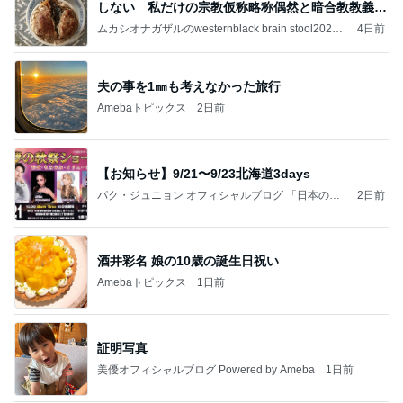
しない 私だけの宗教仮称略称偶然と暗合教教義候
補
ムカシオナガザルのwesternblack brain stool2024
4日前
年（令和6）11月25日以来減酒断煙再開ムカシオナ
ガザル
夫の事を1㎜も考えなかった旅行
Amebaトピックス
2日前
【お知らせ】9/21〜9/23北海道3days
パク・ジュニョン オフィシャルブログ 「日本の
2日前
心」 powered by Ameba
酒井彩名 娘の10歳の誕生日祝い
Amebaトピックス
1日前
証明写真
美優オフィシャルブログ Powered by Ameba
1日前