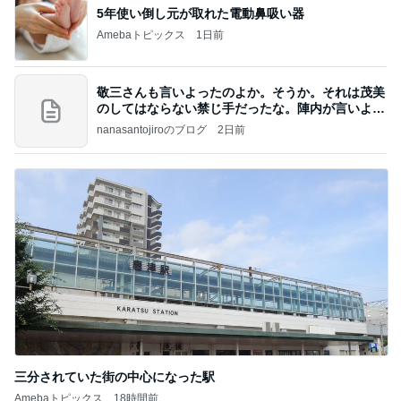
5年使い倒し元が取れた電動鼻吸い器
Amebaトピックス
1日前
敬三さんも言いよったのよか。そうか。それは茂美
のしてはならない禁じ手だったな。陣内が言いよる
のよ
nanasantojiroのブログ
2日前
三分されていた街の中心になった駅
Amebaトピックス
18時間前