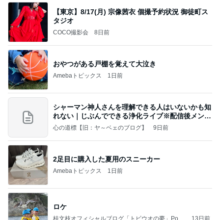
【東京】8/17(月) 宗像茜衣 個撮予約状況 御徒町ス
タジオ
COCO撮影会
8日前
おやつがある戸棚を覚えて大泣き
Amebaトピックス
1日前
シャーマン神人さんを理解できる人はいないかも知
れない｜じぶんでできる浄化ライブ※配信後メンバ
ー限
心の道標【旧：ヤ～ベェのブログ】
9日前
2足目に購入した夏用のスニーカー
Amebaトピックス
1日前
ロケ
桂文枝オフィシャルブログ「トビウオの夢」Pow
13日前