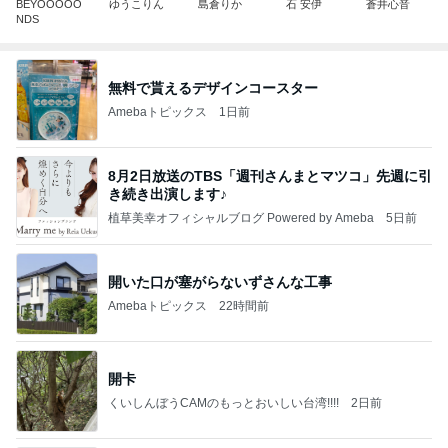
BEYOOOOO
ゆうこりん
島倉りか
石 安伊
蒼井心音
NDS
無料で貰えるデザインコースター
Amebaトピックス
1日前
8月2日放送のTBS「週刊さんまとマツコ」先週に引
き続き出演します♪
植草美幸オフィシャルブログ Powered by Ameba
5日前
開いた口が塞がらないずさんな工事
Amebaトピックス
22時間前
開卡
くいしんぼうCAMのもっとおいしい台湾!!!!
2日前