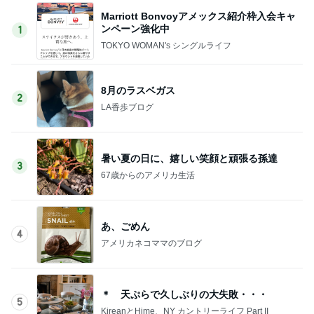
Marriott Bonvoyアメックス紹介枠入会キャ
ンペーン強化中
1
TOKYO WOMAN's シングルライフ
8月のラスベガス
2
LA香歩ブログ
暑い夏の日に、嬉しい笑顔と頑張る孫達
3
67歳からのアメリカ生活
あ、ごめん
4
アメリカネコママのブログ
＊ 天ぷらで久しぶりの大失敗・・・
5
KireanとHime、NY カントリーライフ Part II