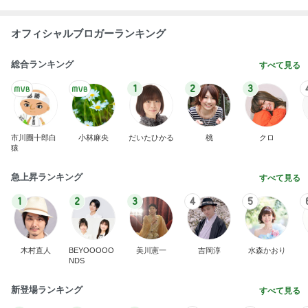
オフィシャルブロガーランキング
総合ランキング
すべて見る
1
2
3
市川團十郎白
小林麻央
だいたひかる
桃
クロ
猿
急上昇ランキング
すべて見る
1
2
3
4
5
木村直人
BEYOOOOO
美川憲一
吉岡淳
水森かおり
NDS
新登場ランキング
すべて見る