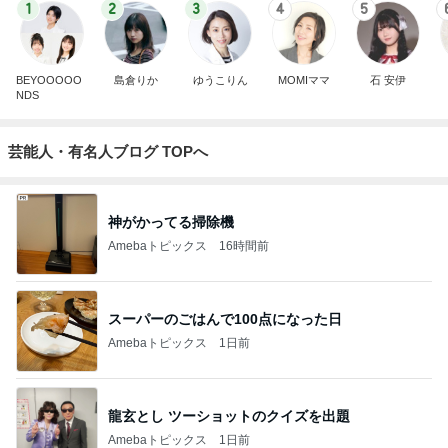
1
2
3
4
5
BEYOOOOO
島倉りか
ゆうこりん
MOMIママ
石 安伊
NDS
芸能人・有名人ブログ TOPへ
神がかってる掃除機
Amebaトピックス
16時間前
スーパーのごはんで100点になった日
Amebaトピックス
1日前
龍玄とし ツーショットのクイズを出題
Amebaトピックス
1日前