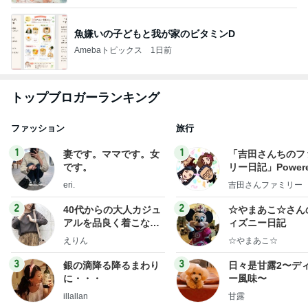
魚嫌いの子どもと我が家のビタミンD
Amebaトピックス
1日前
トップブロガーランキング
ファッション
旅行
1
1
妻です。ママです。女
「吉田さんちのフ
です。
リー日記」Powere
y Ameba 吉田さ
eri.
吉田さんファミリー
ミリーオフィシャ
ログ
2
2
40代からの大人カジュ
☆やまあこ☆さん
アルを品良く着こなす
ィズニー日記
ファッションブログ
えりん
☆やまあこ☆
3
3
銀の滴降る降るまわり
日々是甘露2〜デ
に・・・
ー風味〜
illallan
甘露