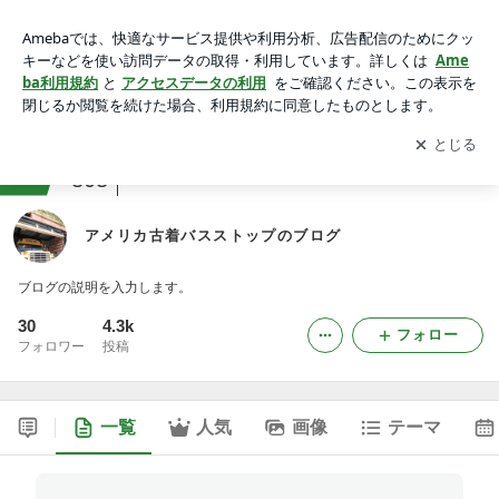
アメリカ古着バスストップのブログ
アプリをダウンロードして
ブログの更新通知
を受け取りまし
開く
ょう。
ranking
アメリカからお届けジャンル
808
アメリカ古着バスストップのブログ
ブログの説明を入力します。
30
4.3k
フォロー
フォロワー
投稿
一覧
人気
画像
テーマ