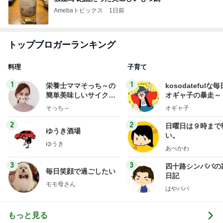
Amebaトピックス
1日前
トップブロガーランキング
料理
子育て
1
1
栄養士ママそっち～の
kosodatefulな毎
簡単美味しいサイクル
オギャ子の暴走～
献立
そっち～
オギャ子
2
2
日曜日は９時まで
ゆうき酒場
い。
ゆうき
あべかわ
3
3
四十路シンパパの
毎日笑顔で過ごしたい
日記
モモ母さん
はやパパ
もっと見る