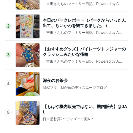
「吉田さんちのファミリー日記」Powered by Ame
ba 吉田さんファミリーオフィシャルブログ
本日のパークレポート（パークからいったん
出て、ちいかわを観てきました。）
2
「吉田さんちのファミリー日記」Powered by Ame
ba 吉田さんファミリーオフィシャルブログ
【おすすめグッズ】パイレーツトレジャーの
クラッシュみたいな指輪
3
「吉田さんちのファミリー日記」Powered by Ame
ba 吉田さんファミリーオフィシャルブログ
深夜のお茶会
4
I＆Cママ 我が家のディズニー♡ブログ
【もはや機内販売ではない、機内販売】@JA
L
5
日々是甘露2〜ディズニー風味〜