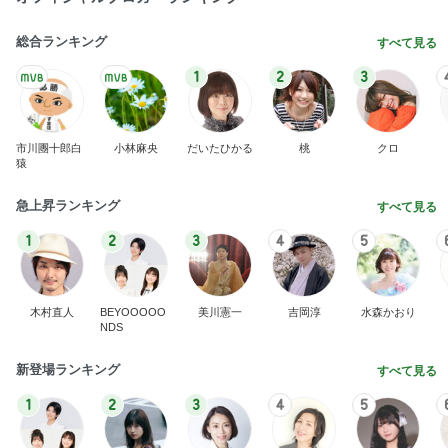
総合ランキング
すべて見る
1
2
3
市川團十郎白
小林麻央
だいたひかる
桃
クロ
猿
急上昇ランキング
すべて見る
1
2
3
4
5
木村直人
BEYOOOOO
美川憲一
吉岡淳
水森かおり
NDS
新登場ランキング
すべて見る
1
2
3
4
5