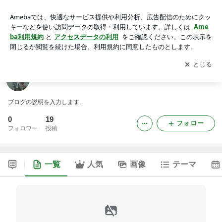
武周木工のブログ
アプリをダウンロードして
ブログの更新通知
を受け取りまし
開く
ょう。
武周木工のブログ
ブログの説明を入力します。
0
19
フォロー
フォロワー
投稿
一覧
人気
画像
テーマ