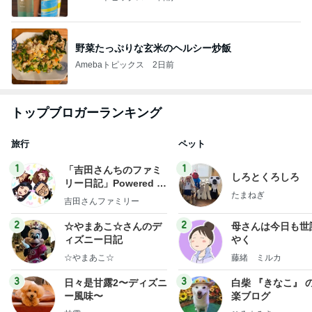
野菜たっぷりな玄米のヘルシー炒飯
Amebaトピックス
2日前
トップブロガーランキング
旅行
ペット
1
1
「吉田さんちのファミ
しろとくろしろ
リー日記」Powered b
たまねぎ
y Ameba 吉田さんファ
吉田さんファミリー
ミリーオフィシャルブ
ログ
2
2
☆やまあこ☆さんのデ
母さんは今日も世
ィズニー日記
やく
☆やまあこ☆
藤緒 ミルカ
3
3
日々是甘露2〜ディズニ
白柴 『きなこ』 
ー風味〜
楽ブログ