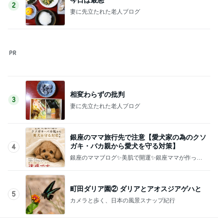
Amebaトピックス
15時間前
堀ちえみの夫 6皿パンチャンの昼食
Amebaトピックス
1日前
EPSが右肩上がりで増配の期待
Amebaトピックス
18時間前