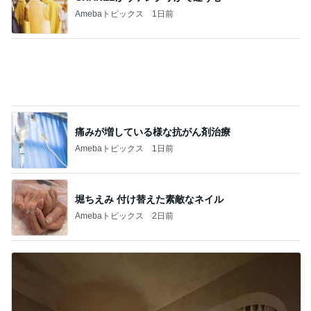
潰した納戸がキッチンへと大変身
Amebaトピックス
15時間前
記事を読む
投資方針に合う企業のみ買う決意
Amebaトピックス
2日前
食べる前後にぬるま湯を飲む基本形
Amebaトピックス
18時間前
塾での初めての訳が分からないテスト
Amebaトピックス
19時間前