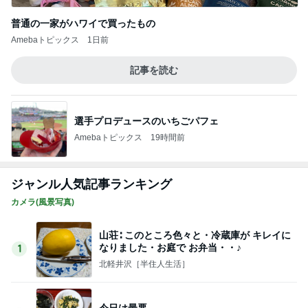
5
カメラと歩く、日本の風景スナップ紀行
このジャンルの記事をもっと見る
レジェンド松下のなんでもプレゼン！
Amebaトピックス
19時間前
可愛くて癒される仰向けの箸置き
Amebaトピックス
1日前
注目の1000円ポッキリと半額商品
Amebaトピックス
1日前
TVを見て大騒ぎする長男の旅行