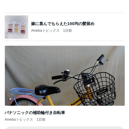
排卵抑制しつつ卵胞を育てる治療
Amebaトピックス
16時間前
記事を読む
犬生初めてのプロシャンでのもも尻
Amebaトピックス
13時間前
神がかってる掃除機
Amebaトピックス
19時間前
市川團十郎 爆睡と帰国の一日