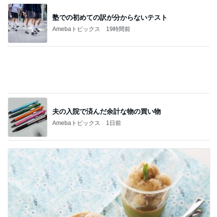
韓国で散財して買ったお気に入りの物
Amebaトピックス
2日前
昔話が止まらなかった寮の出来事
Amebaトピックス
1日前
高橋英樹 セミ合唱が賑やかな蓼科
Amebaトピックス
1日前
免税価格で買いたかったヴァンクリ
Amebaトピックス
1日前