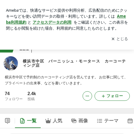
横浜市中区 バーニッシュ・モータース カーコーティング店
アプリをダウンロードして
ブログの更新通知
を受け取りまし
開く
ょう。
ranking
カーショップジャンル
121
横浜市中区 バーニッシュ・モータース カーコーテ
ィング店
横浜市中区で予約制のカーコーティング店を営んでます。 お仕事に関して、
プライベートの出来事、などを書いていきます。
74
2.4k
フォロー
フォロワー
投稿
一覧
人気
画像
テーマ