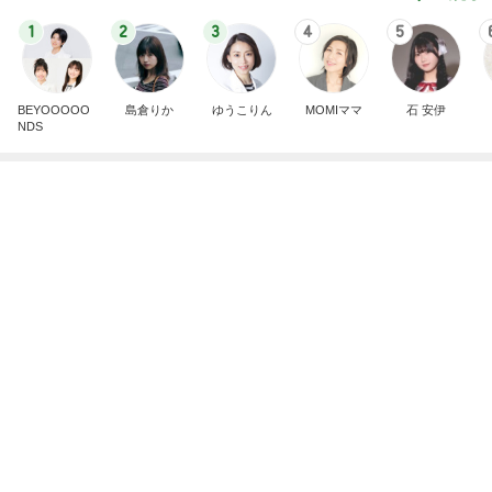
1
2
3
4
5
BEYOOOOO
島倉りか
ゆうこりん
MOMIママ
石 安伊
NDS
芸能人・有名人ブログ TOPへ
次世代掃除機がやってきた！！
Amebaトピックス
19時間前
高3娘の勉強場所がなく痛い出費
Amebaトピックス
2日前
CHANELかヴァンクリかで迷う心