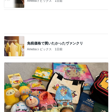
山荘∶ このところ色々と・冷蔵庫が キレイに
なりました・お庭で お弁当・・♪
1
北軽井沢［半住人生活］
今日は最悪
2
妻に先立たれた老人ブログ
相変わらずの批判
3
妻に先立たれた老人ブログ
銀座のママ旅行先で注意【愛犬家の為のクソ
ガキ・バカ親から愛犬を守る対策】
4
銀座のママブログ✨美肌で開運✨銀座ママが作った
化粧品✨銀座クラブ高嶋25歳で開店✨高嶋りえ子
お着物でエルメス バーキン コーデ
町田ダリア園② ダリアとアオスジアゲハと