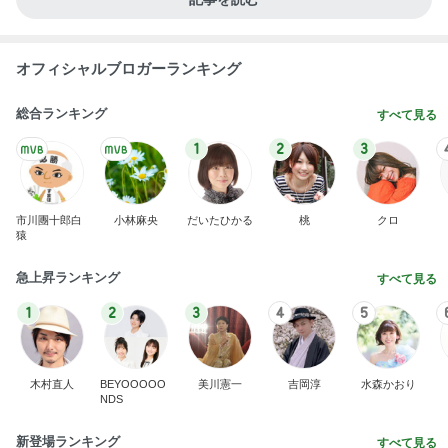
オフィシャルブロガーランキング
総合ランキング
すべて見る
1
2
3
市川團十郎白
小林麻央
だいたひかる
桃
クロ
猿
急上昇ランキング
すべて見る
1
2
3
4
5
木村直人
BEYOOOOO
美川憲一
吉岡淳
水森かおり
NDS
新登場ランキング
すべて見る