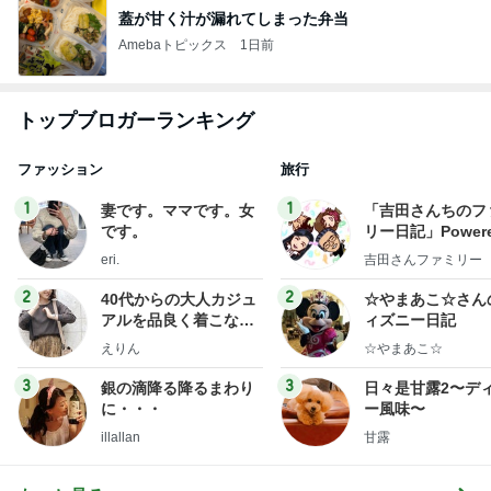
蓋が甘く汁が漏れてしまった弁当
Amebaトピックス
1日前
トップブロガーランキング
ファッション
旅行
1
1
妻です。ママです。女
「吉田さんちのフ
です。
リー日記」Powere
y Ameba 吉田さ
eri.
吉田さんファミリー
ミリーオフィシャ
ログ
2
2
40代からの大人カジュ
☆やまあこ☆さん
アルを品良く着こなす
ィズニー日記
ファッションブログ
えりん
☆やまあこ☆
3
3
銀の滴降る降るまわり
日々是甘露2〜デ
に・・・
ー風味〜
illallan
甘露