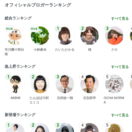
オフィシャルブロガーランキング
総合ランキング
すべて見る
1
2
3
市川團十郎白
小林麻央
だいたひかる
桃
クロ
猿
急上昇ランキング
すべて見る
1
2
3
4
5
AKB48
たんぽぽ川村
北村総一朗
北別府学
OCHA NORM
エミコ
A
新登場ランキング
すべて見る
1
2
3
4
5