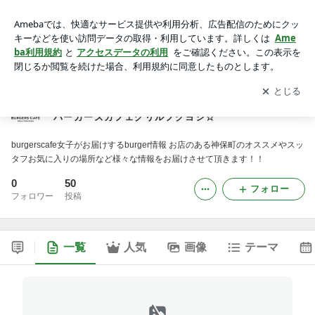
♡burgers cafe grill FUKUYOSHI girls blog♡☆バーガーズカフ
ェグリルフクヨシ☆
アプリをダウンロードして
ブログの更新通知
を受け取りまし
開く
ょう。
♡burgers cafe grill FUKUYOSHI girls blog♡☆
バーガーズカフェグリルフクヨシ☆
burgerscafe女子がお届けするburger情報 お店のある神保町のオススメやスッ
タフお気に入りの場所など様々な情報をお届けさせて頂きます！！
0
50
フォロー
フォロワー
投稿
一覧
人気
画像
テーマ