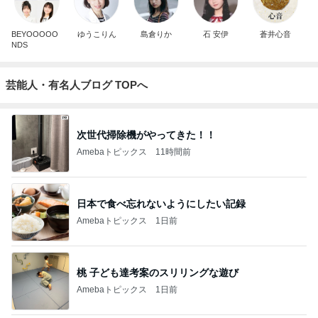
BEYOOOOO
ゆうこりん
島倉りか
石 安伊
蒼井心音
NDS
芸能人・有名人ブログ TOPへ
次世代掃除機がやってきた！！
Amebaトピックス
11時間前
日本で食べ忘れないようにしたい記録
Amebaトピックス
1日前
桃 子ども達考案のスリリングな遊び
Amebaトピックス
1日前