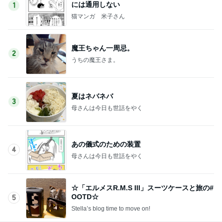
には通用しない
1
猫マンガ 米子さん
魔王ちゃん一周忌。
2
うちの魔王さま。
夏はネバネバ
3
母さんは今日も世話をやく
あの儀式のための装置
4
母さんは今日も世話をやく
☆「エルメスR.M.S III」スーツケースと旅の#
OOTD☆
5
Stella’s blog time to move on!