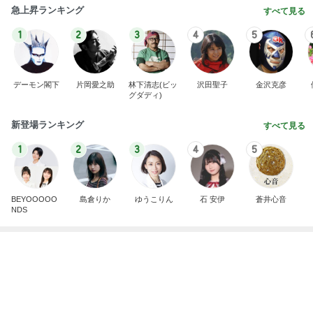
急上昇ランキング
すべて見る
1
2
3
4
5
デーモン閣下
片岡愛之助
林下清志(ビッ
沢田聖子
金沢克彦
グダディ)
新登場ランキング
すべて見る
1
2
3
4
5
BEYOOOOO
島倉りか
ゆうこりん
石 安伊
蒼井心音
NDS