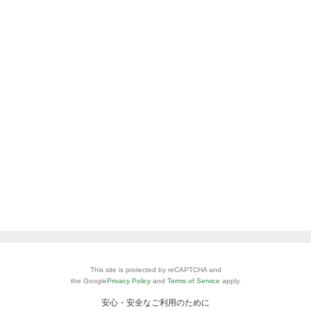
This site is protected by reCAPTCHA and
the Google
Privacy Policy
and
Terms of Service
apply.
安心・安全なご利用のために