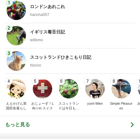
1
ロンドンあれこれ
hancha007
2
イギリス毒舌日記
wiltomo
3
スコットランドひきこもり日記
Norizo
4
5
6
7
8
ええかげん英
おじょーず！L
スコットラン
yumi Wien
Simple Pleasur
国田舎暮らし
ife☆in スイス
ドは今日も曇
es
り空
もっと見る