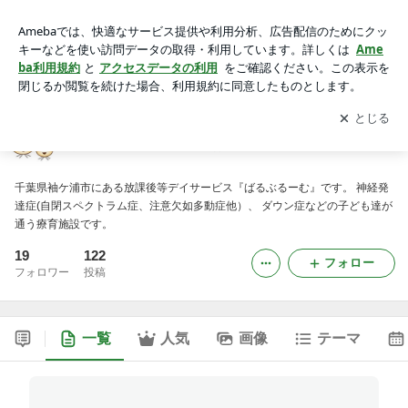
放課後等デイサービス ばるぶるーむ
アプリをダウンロードして
ブログの更新通知
を受け取りまし
開く
ょう。
放課後等デイサービス ばるぶるーむ
千葉県袖ケ浦市にある放課後等デイサービス『ばるぶるーむ』です。 神経発
達症(自閉スペクトラム症、注意欠如多動症他）、 ダウン症などの子ども達が
通う療育施設です。
19
122
フォロー
フォロワー
投稿
一覧
人気
画像
テーマ