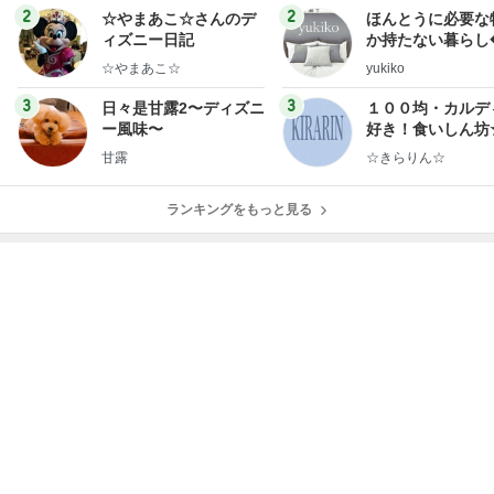
ログ
2
2
☆やまあこ☆さんのデ
ほんとうに必要な
ィズニー日記
か持たない暮らし
ep Life Simple
☆やまあこ☆
yukiko
ンテリアのきろく
3
3
日々是甘露2〜ディズニ
１００均・カルデ
ー風味〜
好き！食いしん坊
らりん☆のブログ
甘露
☆きらりん☆
ランキングをもっと見る