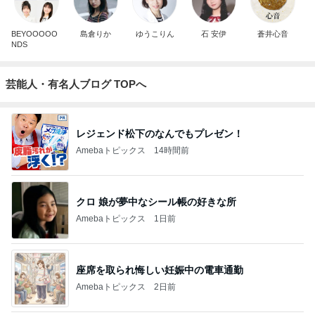
BEYOOOOO
島倉りか
ゆうこりん
石 安伊
蒼井心音
NDS
芸能人・有名人ブログ TOPへ
レジェンド松下のなんでもプレゼン！
Amebaトピックス
14時間前
クロ 娘が夢中なシール帳の好きな所
Amebaトピックス
1日前
座席を取られ悔しい妊娠中の電車通勤
Amebaトピックス
2日前