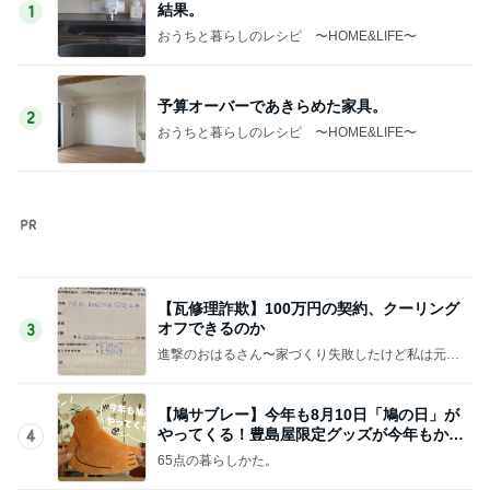
結果。
1
おうちと暮らしのレシピ 〜HOME&LIFE〜
予算オーバーであきらめた家具。
2
おうちと暮らしのレシピ 〜HOME&LIFE〜
【瓦修理詐欺】100万円の契約、クーリング
オフできるのか
3
進撃のおはるさん〜家づくり失敗したけど私は元気
です〜
【鳩サブレー】今年も8月10日「鳩の日」が
やってくる！豊島屋限定グッズが今年もかわ
4
いすぎる♡
65点の暮らしかた。
《隣の芝生は青い》前職の先輩からの連絡に
びっくり！そして思い出したこと
5
HEY OMEME！〜0からの家づくり〜