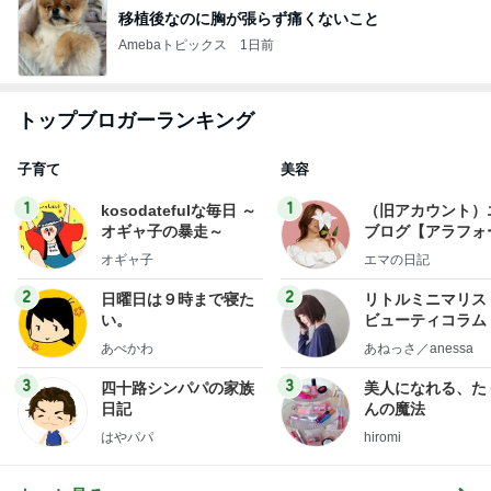
移植後なのに胸が張らず痛くないこと
Amebaトピックス
1日前
トップブロガーランキング
子育て
美容
1
1
kosodatefulな毎日 ～
（旧アカウント）
オギャ子の暴走～
ブログ【アラフォ
社売却セカンドラ
オギャ子
エマの日記
フ】
2
2
日曜日は９時まで寝た
リトルミニマリス
い。
ビューティコラム 
little minimalist'
あべかわ
あねっさ／anessa
uty colum
3
3
四十路シンパパの家族
美人になれる、た
日記
んの魔法
はやパパ
hiromi