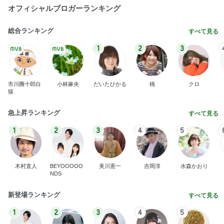
オフィシャルブロガーランキング
総合ランキング
すべて見る
1
2
3
市川團十郎白
小林麻央
だいたひかる
桃
クロ
猿
急上昇ランキング
すべて見る
1
2
3
4
5
木村直人
BEYOOOOO
美川憲一
吉岡淳
水森かおり
NDS
新登場ランキング
すべて見る
1
2
3
4
5