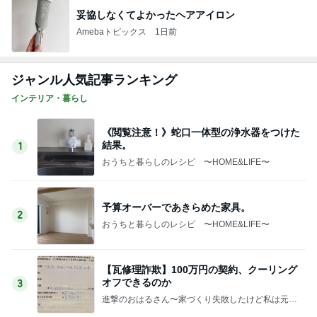
妥協しなくてよかったヘアアイロン
Amebaトピックス
1日前
ジャンル人気記事ランキング
インテリア・暮らし
《閲覧注意！》蛇口一体型の浄水器をつけた
結果。
1
おうちと暮らしのレシピ 〜HOME&LIFE〜
予算オーバーであきらめた家具。
2
おうちと暮らしのレシピ 〜HOME&LIFE〜
【瓦修理詐欺】100万円の契約、クーリング
オフできるのか
3
進撃のおはるさん〜家づくり失敗したけど私は元気
です〜