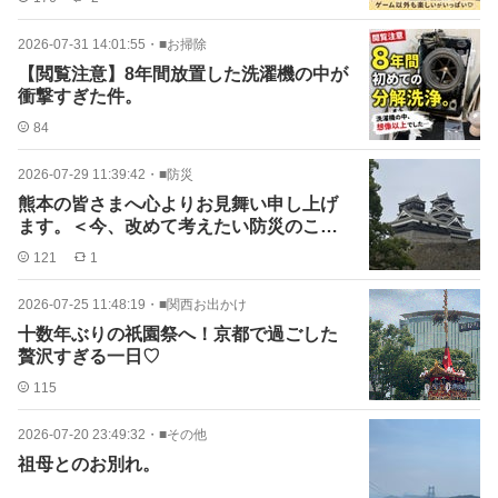
2026-07-31 14:01:55
・
■お掃除
【閲覧注意】8年間放置した洗濯機の中が
衝撃すぎた件。
84
2026-07-29 11:39:42
・
■防災
熊本の皆さまへ心よりお見舞い申し上げ
ます。＜今、改めて考えたい防災のこと
＞
121
1
2026-07-25 11:48:19
・
■関西お出かけ
十数年ぶりの祇園祭へ！京都で過ごした
贅沢すぎる一日♡
115
2026-07-20 23:49:32
・
■その他
祖母とのお別れ。