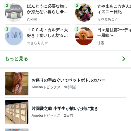
ログ
2
2
ほんとうに必要な物し
☆やまあこ☆さん
か持たない暮らし◆Ke
ィズニー日記
ep Life Simple◆〜イ
yukiko
☆やまあこ☆
ンテリアのきろく〜
3
3
１００均・カルディ大
日々是甘露2〜デ
好き！食いしん坊☆き
ー風味〜
らりん☆のブログ
☆きらりん☆
甘露
もっと見る
お祭りの手ぬぐいでペットボトルカバー
Amebaトピックス
9時間前
片岡愛之助 小学生が描いた絵に驚き
Amebaトピックス
2日前