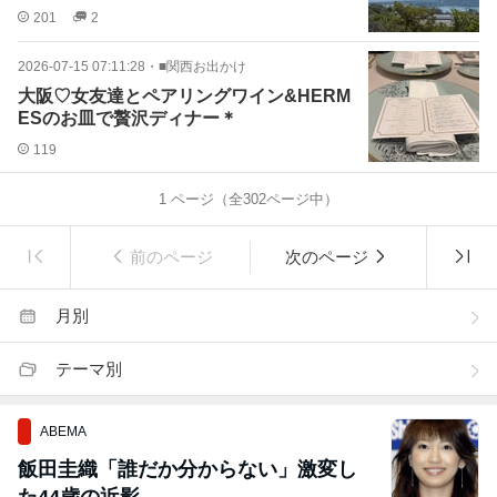
201
2
2026-07-15 07:11:28
・
■関西お出かけ
大阪♡女友達とペアリングワイン&HERM
ESのお皿で贅沢ディナー＊
119
1
ページ（全
302
ページ中）
前のページ
次のページ
月別
テーマ別
ABEMA
飯田圭織「誰だか分からない」激変し