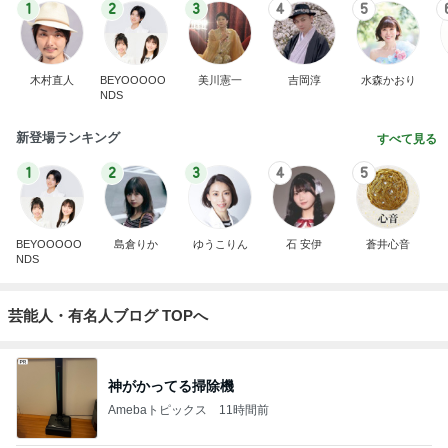
1
2
3
4
5
木村直人
BEYOOOOO
美川憲一
吉岡淳
水森かおり
NDS
新登場ランキング
すべて見る
1
2
3
4
5
BEYOOOOO
島倉りか
ゆうこりん
石 安伊
蒼井心音
NDS
芸能人・有名人ブログ TOPへ
神がかってる掃除機
Amebaトピックス
11時間前