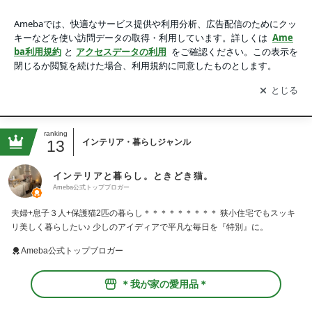
インテリアと暮らし。ときどき猫。
アプリをダウンロードして
ブログの更新通知
を受け取りまし
開く
ょう。
Top
News
About me
Lesson&Support Menu
Reserve
ranking
13
インテリア・暮らしジャンル
インテリアと暮らし。ときどき猫。
Ameba公式トップブロガー
夫婦+息子３人+保護猫2匹の暮らし＊＊＊＊＊＊＊＊＊ 狭小住宅でもスッキ
リ美しく暮らしたい♪ 少しのアイディアで平凡な毎日を『特別』に。
Ameba公式トップブロガー
＊我が家の愛用品＊