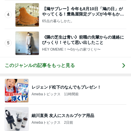
【鳩サブレー】今年も8月10日「鳩の日」が
やってくる！豊島屋限定グッズが今年もかわ
4
いすぎる♡
65点の暮らしかた。
《隣の芝生は青い》前職の先輩からの連絡に
びっくり！そして思い出したこと
5
HEY OMEME！〜0からの家づくり〜
このジャンルの記事をもっと見る
レジェンド松下のなんでもプレゼン！
Amebaトピックス
11時間前
細川直美 友人にスカルプケア用品
Amebaトピックス
2日前