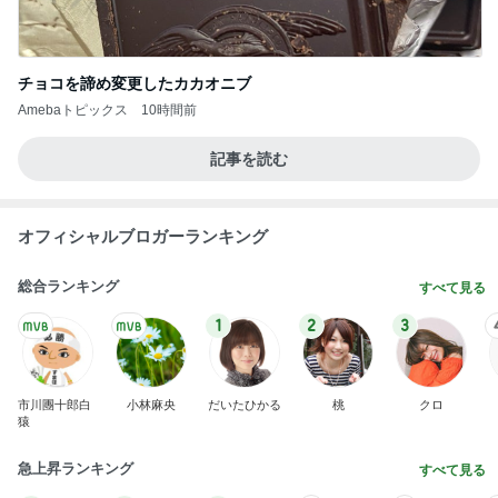
チョコを諦め変更したカカオニブ
Amebaトピックス
10時間前
記事を読む
オフィシャルブロガーランキング
総合ランキング
すべて見る
1
2
3
市川團十郎白
小林麻央
だいたひかる
桃
クロ
猿
急上昇ランキング
すべて見る