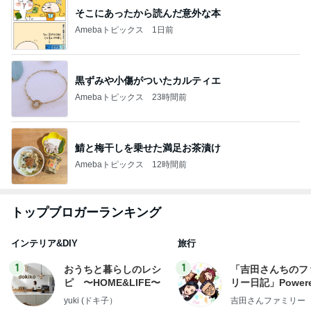
そこにあったから読んだ意外な本
Amebaトピックス
1日前
黒ずみや小傷がついたカルティエ
Amebaトピックス
23時間前
鯖と梅干しを乗せた満足お茶漬け
Amebaトピックス
12時間前
トップブロガーランキング
インテリア&DIY
旅行
1
1
おうちと暮らしのレシ
「吉田さんちのフ
ピ 〜HOME&LIFE〜
リー日記」Powere
y Ameba 吉田さ
yuki (ドキ子）
吉田さんファミリー
ミリーオフィシャ