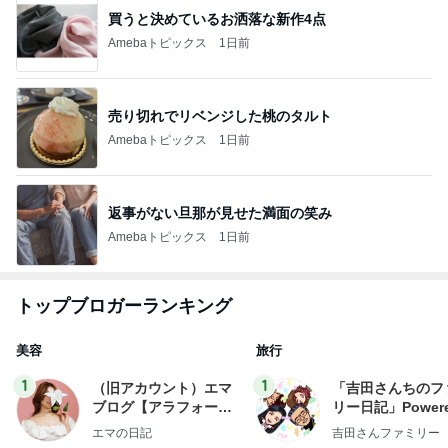
買うと決めているお洒落な新作4点
Amebaトピックス
1日前
売り切れでリベンジした桃のタルト
Amebaトピックス
1日前
返事がない旦那が見せた満面の笑み
Amebaトピックス
1日前
トップブロガーランキング
美容
旅行
1
1
（旧アカウント）エマ
「吉田さんちのフ
ブログ【アラフォー会
リー日記」Powere
社売却セカンドライ
y Ameba 吉田さ
エマの日記
吉田さんファミリー
フ】
ミリーオフィシャ