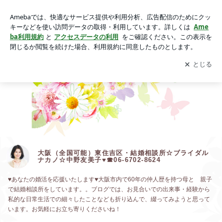
大阪（全国可能）東住吉区・結婚相談所☆ブライダルナカノ☆
中野友美子♥☎06-6702-8624
アプリをダウンロードして
ブログの更新通知
を受け取りまし
開く
ょう。
大阪（全国可能）東住吉区・結婚相談所☆ブライダル
ナカノ☆中野友美子♥☎06-6702-8624
♥あなたの婚活を応援いたします♥大阪市内で60年の仲人歴を持つ母と 親子
で結婚相談所をしています。。ブログでは、お見合いでの出来事・経験から
私的な日常生活での細々したことなども折り込んで、綴ってみようと思って
います。お気軽にお立ち寄りくださいね！