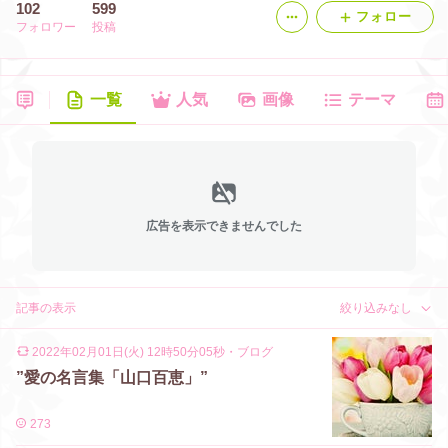
102
599
フォロー
フォロワー
投稿
一覧
人気
画像
テーマ
広告を表示できませんでした
記事の表示
絞り込みなし
2022年02月01日(火) 12時50分05秒
・
ブログ
”愛の名言集「山口百恵」”
273