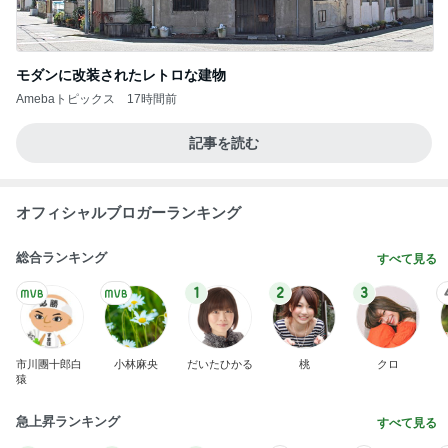
モダンに改装されたレトロな建物
Amebaトピックス
17時間前
記事を読む
オフィシャルブロガーランキング
総合ランキング
すべて見る
1
2
3
市川團十郎白
小林麻央
だいたひかる
桃
クロ
猿
急上昇ランキング
すべて見る