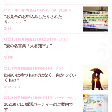
2021年10月29日(金) 12時53分00秒
・
婚活関係
”お見合のお申込みしたりされた
り、、、、”
24
2021年08月18日(水) 13時21分19秒
・
ブログ
”愛の名言集「大谷翔平」”
138
2021年07月18日(日) 11時50分28秒
・
ブログ
出会いは待つものではなく、向かってい
くもの？
72
1
2021年06月29日(火) 01時04分33秒
・
パーティーの案内
2021/07/11 婚活パーティーのご案内で
す！