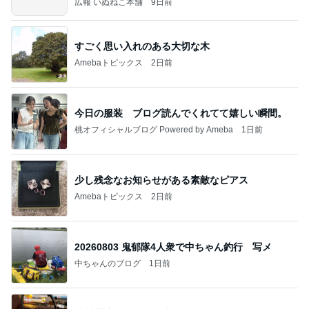
広報 いぬねこ本舗
9日前
すごく思い入れのある大切な木
Amebaトピックス
2日前
今日の服装 ブログ読んでくれてて嬉しい瞬間。
桃オフィシャルブログ Powered by Ameba
1日前
少し残念なお知らせがある素敵なピアス
Amebaトピックス
2日前
20260803 鬼郁隊4人衆で中ちゃん釣行 写メ
中ちゃんのブログ
1日前