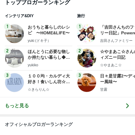
トップブロガーランキング
インテリア&DIY
旅行
1
1
おうちと暮らしのレシ
「吉田さんちのフ
ピ 〜HOME&LIFE〜
リー日記」Powere
y Ameba 吉田さ
yuki (ドキ子）
吉田さんファミリー
ミリーオフィシャ
ログ
2
2
ほんとうに必要な物し
☆やまあこ☆さん
か持たない暮らし◆Ke
ィズニー日記
ep Life Simple◆〜イ
yukiko
☆やまあこ☆
ンテリアのきろく〜
3
3
１００均・カルディ大
日々是甘露2〜デ
好き！食いしん坊☆き
ー風味〜
らりん☆のブログ
☆きらりん☆
甘露
もっと見る
オフィシャルブロガーランキング