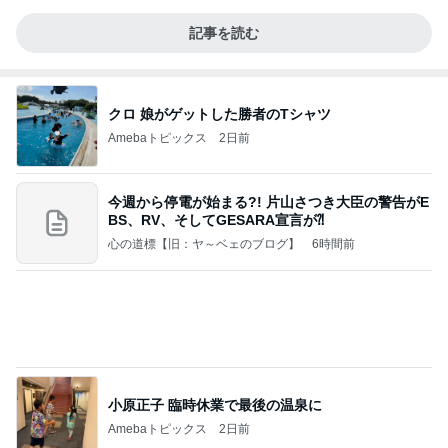
記事を読む
クロ 娘がゲットした勝者のTシャツ
Amebaトピックス
2日前
今週から停電が始まる?! 片山さつき大臣の警告がE
BS、RV、そしてGESARA宣言が⁈
心の道標【旧：ヤ～ベェのブログ】
6時間前
小原正子 臨時休業で最後の温泉に
Amebaトピックス
2日前