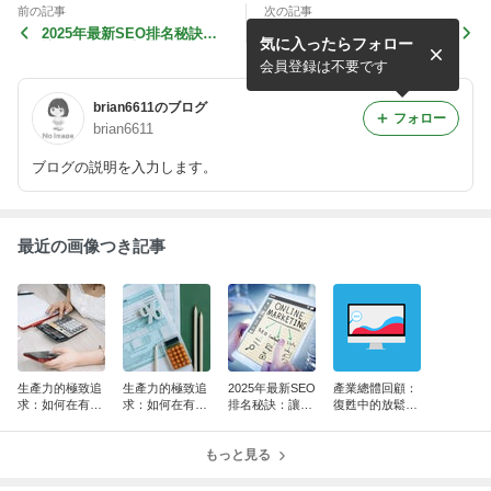
前の記事
次の記事
2025年最新SEO排名秘訣：
產業總體回顧：復甦中的放鬆
気に入ったらフォロー
讓你的網站穩坐搜尋引擎前段
經濟
班
会員登録は不要です
brian6611のブログ
フォロー
brian6611
ブログの説明を入力します。
最近の画像つき記事
生產力的極致追
生產力的極致追
2025年最新SEO
產業總體回顧：
求：如何在有限
求：如何在有限
排名秘訣：讓你
復甦中的放鬆經
時間內創造無限
時間內創造無限
的網站穩坐搜尋
濟
價值
價值
引擎前段班
もっと見る