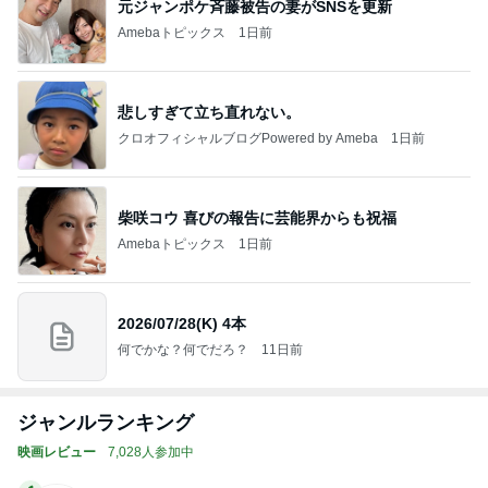
元ジャンポケ斉藤被告の妻がSNSを更新
Amebaトピックス
1日前
悲しすぎて立ち直れない。
クロオフィシャルブログPowered by Ameba
1日前
柴咲コウ 喜びの報告に芸能界からも祝福
Amebaトピックス
1日前
2026/07/28(K) 4本
何でかな？何でだろ？
11日前
ジャンルランキング
映画レビュー
7,028人参加中