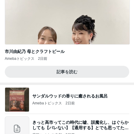
市川由紀乃 母とクラフトビール
Amebaトピックス
2日前
記事を読む
サンダルウッドの香りに癒されるお風呂
Amebaトピックス
2日前
きっと高市ってこの時代に嘘、誤魔化し、はぐらか
しても【バレない】【通用する】とでも思ってたん
だろ