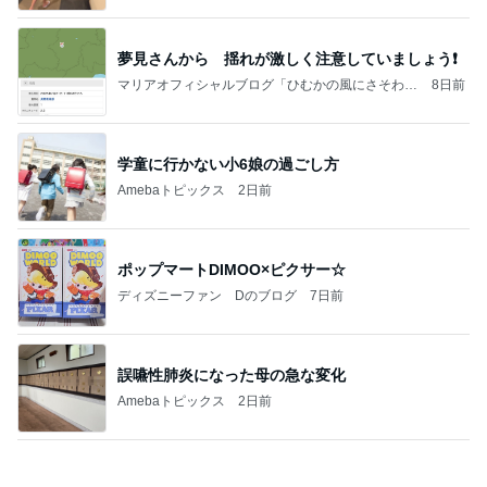
夢見さんから 揺れが激しく注意していましょう❗️
マリアオフィシャルブログ「ひむかの風にさそわれ
8日前
て」Powered by Ameba
学童に行かない小6娘の過ごし方
Amebaトピックス
2日前
ポップマートDIMOO×ピクサー☆
ディズニーファン Dのブログ
7日前
誤嚥性肺炎になった母の急な変化
Amebaトピックス
2日前