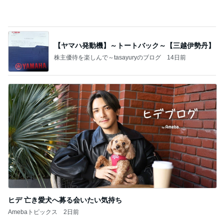
【ヤマハ発動機】～トートバック～【三越伊勢丹】
株主優待を楽しんで～tasayuryのブログ
14日前
ヒデ 亡き愛犬へ募る会いたい気持ち
Amebaトピックス
2日前