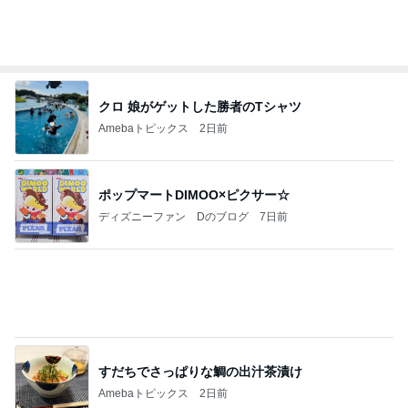
【ヤマハ発動機】～トートバック～【三越伊勢丹】
株主優待を楽しんで～tasayuryのブログ
14日前
店員に感謝したリップの色味間違い
Amebaトピックス
2日前
今週から停電が始まる?! 片山さつき大臣の警告がE
BS、RV、そしてGESARA宣言が⁈
心の道標【旧：ヤ～ベェのブログ】
6時間前
ノッチ 元G選手との感激の1枚
Amebaトピックス
2日前