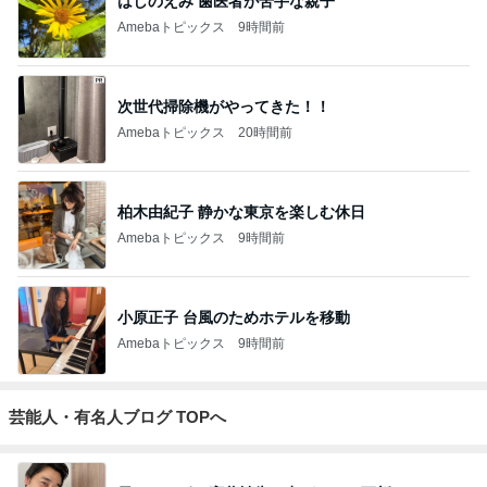
はしのえみ 歯医者が苦手な親子
Amebaトピックス
9時間前
次世代掃除機がやってきた！！
Amebaトピックス
20時間前
柏木由紀子 静かな東京を楽しむ休日
Amebaトピックス
9時間前
小原正子 台風のためホテルを移動
Amebaトピックス
9時間前
芸能人・有名人ブログ TOPへ