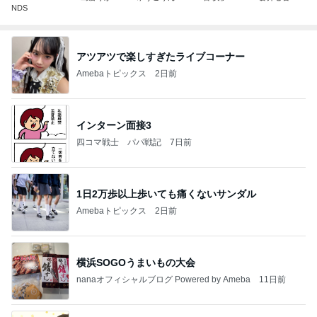
NDS
アツアツで楽しすぎたライブコーナー
Amebaトピックス
2日前
インターン面接3
四コマ戦士 パパ戦記
7日前
1日2万歩以上歩いても痛くないサンダル
Amebaトピックス
2日前
横浜SOGOうまいもの大会
nanaオフィシャルブログ Powered by Ameba
11日前