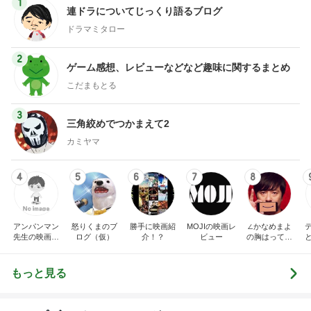
1
連ドラについてじっくり語るブログ
ドラマミタロー
2
ゲーム感想、レビューなどなど趣味に関するまとめ
こだまもとる
3
三角絞めでつかまえて2
カミヤマ
4
5
6
7
8
アンパンマン
怒りくまのブ
勝手に映画紹
MOJIの映画レ
∠かなめまよ
先生の映画講
ログ（仮）
介！？
ビュー
の胸はって行
座
け〜！自信持
って行け〜！
もっと見る