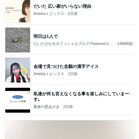
だいた 広い家がいらない理由
Amebaトピックス
2日前
明日は1人で
だいたひかるオフィシャルブログ Powered by
24時間前
Ameba
会場で見つけた念願の漢字アイス
Amebaトピックス
2日前
私達が何も言えなくなる事を楽しみにしていまー
す｡
最後の悪あがき
2日前