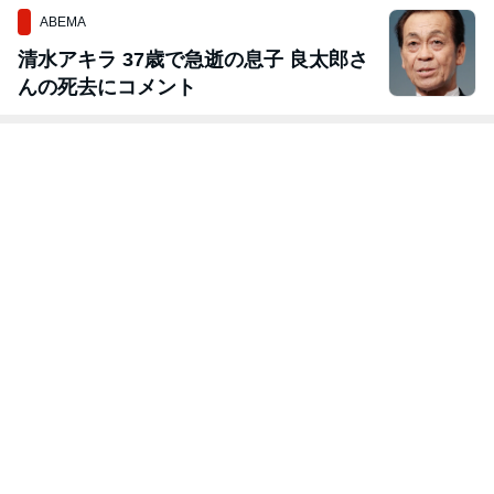
ABEMA
清水アキラ 37歳で急逝の息子 良太郎さ
んの死去にコメント