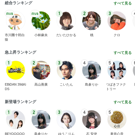
総合ランキング
すべて見る
1
2
3
市川團十郎白
小林麻央
だいたひかる
桃
クロ
猿
急上昇ランキング
すべて見る
1
2
3
4
5
EBiDAN 39&Ki
高山善廣
こいたん
島倉りか
つばきファク
DS
トリー
新登場ランキング
すべて見る
1
2
3
4
5
BEYOOOOO
島倉りか
ゆうこりん
石 安伊
蒼井心音