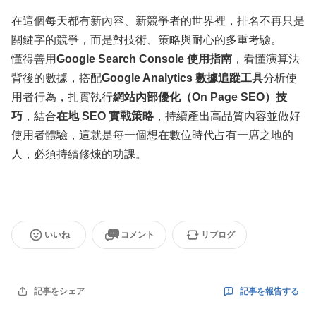
在這個每天都有新內容、新競爭者的世界裡，排名不再只是
關鍵字的競爭，而是對技術、策略與耐心的多重考驗。
懂得善用
Google Search Console 使用指南
，看懂演算法
背後的數據，搭配
Google Analytics 數據追蹤工具
分析使
用者行為，扎實執行
網站內部優化（On Page SEO）技
巧
，結合
在地 SEO 實戰策略
，持續產出高品質內容並做好
使用者體驗，這就是每一個想在數位時代占有一席之地的
人，必須持續修煉的功課。
いいね
コメント
リブログ
記事を報告する
記事をシェア