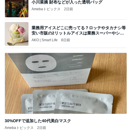
小川菜摘 財布などが入った透明バッグ
Amebaトピックス
2日前
業務用アイスどこに売ってる？ロッテやタカナシ等
安い市販の2リットルアイスは業務スーパーやシャ
トレ
AKO | Smart Life
8日前
30%OFFで追加した40代美白マスク
Amebaトピックス
2日前