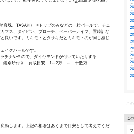
20
20
20
(田崎真珠、TASAKI) ※トップのみなどの一粒パールで、チェ
20
粒カフス、タイピン、ブローチ、ペーパーナイフ、置時計な
20
だと良いです。ミキモトとタサキだとミキモトのが同じ感じ
20
20
フェイクパールです。
20
プラチナや金ので、ダイヤモンドが付いていたりする
20
 鑑別所付き 買取目安 1～2万 ～ 十数万
20
20
この
て変動します。上記の相場はあくまで目安として考えてくだ
フ