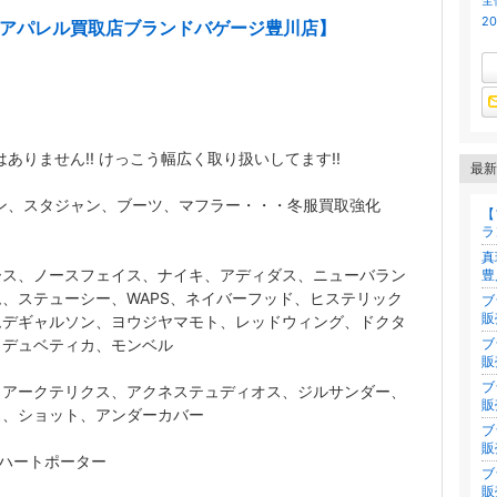
全
2
/アパレル買取店ブランドバゲージ豊川店】
ありません!! けっこう幅広く取り扱いしてます!!
最新
ン、スタジャン、ブーツ、マフラー・・・冬服買取強化
【
ラ
真
ース、ノースフェイス、ナイキ、アディダス、ニューバラン
豊
、ステューシー、WAPS、ネイバーフッド、ヒステリック
ブ
販
ムデギャルソン、ヨウジヤマモト、レッドウィング、ドクタ
、デュベティカ、モンベル
ブ
販
ブ
、アークテリクス、アクネステュディオス、ジルサンダー、
販
ス、ショット、アンダーカバー
ブ
販
ハートポーター
ブ
販