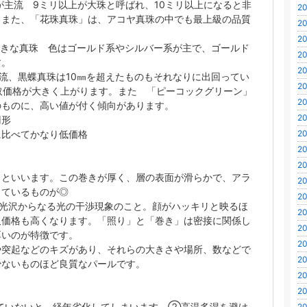
が主流 9ミリ以上が大珠と呼ばれ、10ミリ以上になると非
20
。また、「花珠真珠」は、アコヤ真珠の中でも最上級の品質
20
20
の大きな真珠 色はゴールド系やシルバー系が主で、ゴールド
20
す。
20
主流、黒蝶真珠は10㎜を超えたものもそれなりに出回ってい
20
取価格が大きく上がります。また 「ピーコックグリーン」
20
のものに、高い値が付く傾向があります。
20
半円形
20
に比べてかなり低価格
20
20
」といいます。この巻きが厚く、層の表面が滑らかで、アラ
20
っているものが◎
20
の光沢からなる光の干渉現象のこと。顔がハッキリと映るほ
20
取価格も高くなります。「照り」と「巻き」は密接に関係し
20
厚いのが特徴です。
20
や突起などのキズがあり、それらの大きさや場所、数などで
20
少ないものほど良質なパールです。
20
20
ていないと、経年劣化してしまいます。②高温多湿を避け
20