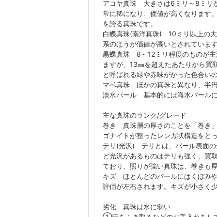
アコヤ真珠 大きさは6ミリ～8ミリ
常に稀になり、価値が高くなります
を誇る真珠です。
白蝶真珠(南洋真珠) 10ミリ以上
系のほうが価値が高いとされていま
黒蝶真珠 8～12ミリ程度のものが
ますが、13㎜を超えたあたりから買
と呼ばれる緑や赤味がかった色合い
マベ真珠 ほかの真珠と異なり、
淡水パール 基本的には海水パール
主な真珠のランク/グレード
巻き 真珠層の厚さのことを「巻き
ゴナイトが整ったレンガ状構造をと
テリ(光沢) テリとは、パール表面
ど光沢があるものはテリも強く、買
ており、照りが強い真珠は、巻きも
キズ ほとんどのパールにはくぼみ
評価が左右されます。キズが小さく
劣化 真珠は水に弱い
①汗をふき取るなどのお手入れをし