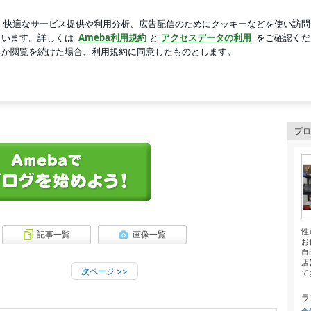
ましした食事
芸能人ブログ
人気ブログ
新規登録
ロ
取ブログ
プロ
性
記事一覧
画像一覧
お
自
店
次ページ
>>
て
ラ