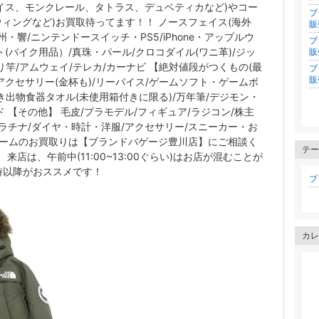
イス、モンクレール、タトラス、デュベティカなど)やコー
ブ
ウィングなど)お買取待ってます！！ ノースフェイス(海外
販
州・響/ニンテンドースイッチ・PS5/iPhone・アップルウ
ブ
(バイク用品）/真珠・パール/クロコダイル(ワニ革)/ジッ
販
/釣り竿/アムウェイ/テレカ/カーナビ 【絶対値段がつくもの(最
ブ
販
キアクセサリー(金杯も)/リーバイス/ゲームソフト・ゲームボ
引き出物食器タオル(未使用箱付きに限る)/万年筆/デジモン・
 【その他】 毛皮/プラモデル/フィギュア/ラジコン/株主
ラチナ/ダイヤ・時計・洋服/アクセサリー/スニーカー・お
ゲームのお買取りは【ブランドバゲージ豊川店】にご相談く
テー
来店は、午前中(11:00~13:00ぐらい)はお店が混むことが
時以降がおススメです！
ブロ
カレ