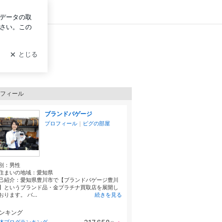
グイン
フィール
ブランドバゲージ
プロフィール
｜
ピグの部屋
別：
男性
住まいの地域：
愛知県
己紹介：愛知県豊川市で【ブランドバゲージ豊川
】というブランド品・金プラチナ買取店を展開し
おります。 バ...
続きを見る
ンキング