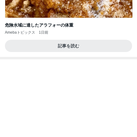
大当たり？！ディズニーストア夏祭り…何当た
る？！夏祭りくじに挑戦！！！
高校生Dヲタ Ꭰ-ᎮꭵꭹꭴのDisneyにっき！！✎ܚ
14日前
届いてびっくりしたペラペラの靴棚
Amebaトピックス
11時間前
記事を読む