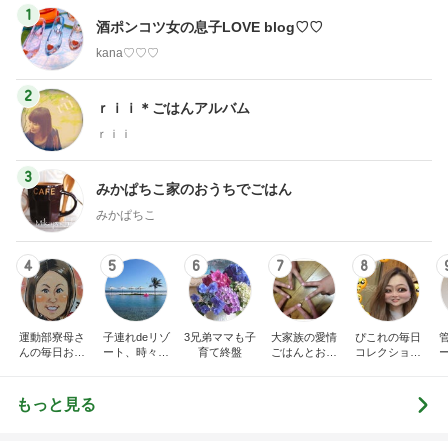
1
酒ポンコツ女の息子LOVE blog♡♡
kana♡♡♡
2
ｒｉｉ＊ごはんアルバム
ｒｉｉ
3
みかぱちこ家のおうちでごはん
みかぱちこ
4
5
6
7
8
運動部寮母さ
子連れdeリゾ
3兄弟ママも子
大家族の愛情
ぴこれの毎日
んの毎日お弁
ート、時々キ
育て終盤
ごはんとお弁
コレクション
当☆毎日ごは
ャラ弁
当❤︎
♬.*ﾟ
ん☆
もっと見る