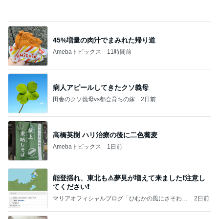
思っていた内容と違った就学前健診
Amebaトピックス
1日前
☆We're timelesz LIVE TOUR 2026 episode2 MO
MENTUM
☆☆☆ゆきちにっき☆☆☆
7日前
母のスマホが壊れたかと焦った訳
Amebaトピックス
1日前
【秩父鉄道】８/２～１１/３０開催 ガリガリ君が
秩父鉄道に遊びにやってくる！のご紹介です
秩父市議会議員 黒澤秀之 ブログ Powered by Ame
10日前
ba