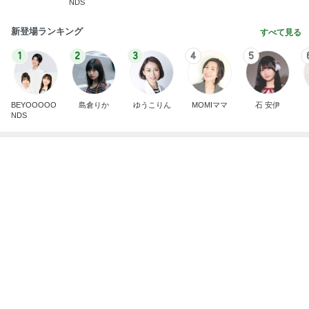
堀ちえみ 寝過ごし急いで家事
Amebaトピックス
1日前
悲しすぎて立ち直れない。
クロオフィシャルブログPowered by Ameba
2日前
古村比呂 ビールの味でわかる体調
Amebaトピックス
22時間前
ありがとうございます
市川團十郎白猿オフィシャルB
4日前
家族風呂に5回も入った一人旅