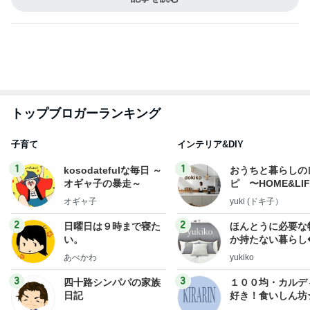
子育て
インテリア&DIY
1
1
kosodatefulな毎日 ～
おうちと暮らしの
オギャ子の暴走～
ピ 〜HOME&LI
オギャ子
yuki (ドキ子）
2
2
日曜日は９時まで寝た
ほんとうに必要な
い。
か持たない暮らし
ep Life Simple
あべかわ
yukiko
ンテリアのきろく
3
3
四十路シンパパの家族
１００均・カルデ
日記
好き！食いしん坊
らりん☆のブログ
はやパパ
☆きらりん☆
もっと見る
オフィシャルブロガーランキング
総合ランキング
すべて見る