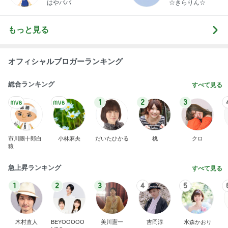
1
2
3
市川團十郎白
小林麻央
だいたひかる
桃
クロ
猿
急上昇ランキング
すべて見る
1
2
3
4
5
木村直人
BEYOOOOO
美川憲一
吉岡淳
水森かおり
NDS
新登場ランキング
すべて見る
1
2
3
4
5
BEYOOOOO
島倉りか
ゆうこりん
MOMIママ
石 安伊
NDS