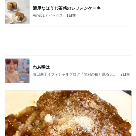
45%増量の肉汁でまみれた帰り道
Amebaトピックス
11時間前
病人アピールしてきたクソ義母
田舎のクソ義母vs都会育ちの嫁
2日前
高橋英樹 ハリ治療の後に二色蕎麦
Amebaトピックス
1日前
能登揺れ、東北も⚠️夢見が増えて来ました❗️注意し
てください❗️
マリアオフィシャルブログ「ひむかの風にさそわれ
2日前
て」Powered by Ameba
平野ノラ 毎日食べる凍らせスイカ
Amebaトピックス
11時間前