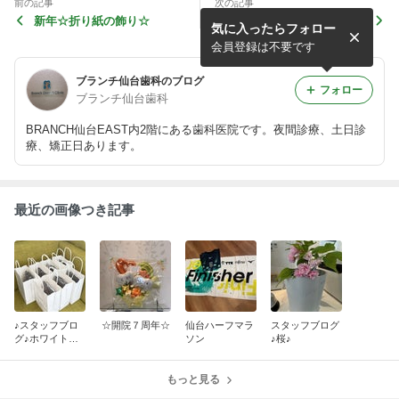
前の記事
次の記事
新年☆折り紙の飾り☆
暑い夏
気に入ったらフォロー
会員登録は不要です
ブランチ仙台歯科のブログ
フォロー
ブランチ仙台歯科
BRANCH仙台EAST内2階にある歯科医院です。夜間診療、土日診
療、矯正日あります。
最近の画像つき記事
♪スタッフブロ
☆開院７周年☆
仙台ハーフマラ
スタッフブログ
グ♪ホワイトデ
ソン
♪桜♪
ー
もっと見る