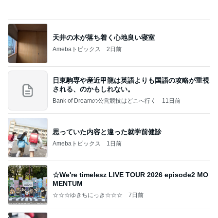
㊗️喜びを分け合える未来❣️”【この混沌の理由】”⽇
本も⾦融リセットの準備をしてます ””
あいすくりーむ『めるころ』
1時間前
美奈代 助けてもらい機種移行
Amebaトピックス
21時間前
クロとこいたんって何かあったの？
あいのりブログ
2日前