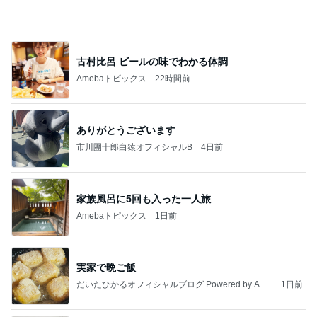
危険水域に達したアラフォーの体重
Amebaトピックス
1日前
記事を読む
仕事合間に誘ってくれた外食ランチ
Amebaトピックス
1日前
強子の楽しい（？）ママ友トラブル【年長編】第10
1話
ウメブログ
4日前