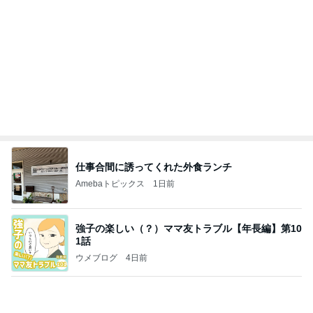
1年で起きた7トラブルを本社へ報告
Amebaトピックス
19時間前
よし、タイ行こ
与儀大介
1日前
天井の木が落ち着く心地良い寝室
Amebaトピックス
2日前
日東駒専や産近甲龍は英語よりも国語の攻略が重視
される、のかもしれない。
Bank of Dreamの公営競技はどこへ行く
11日前