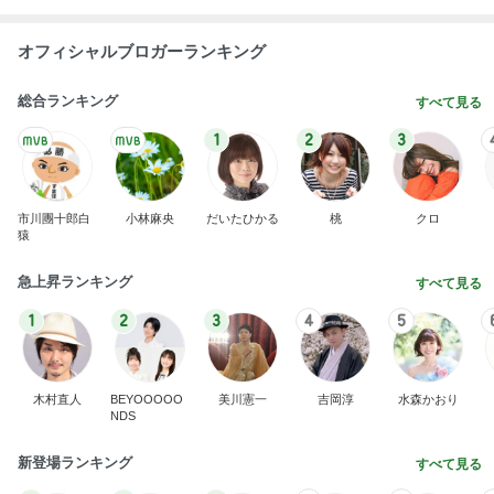
オフィシャルブロガーランキング
総合ランキング
すべて見る
1
2
3
市川團十郎白
小林麻央
だいたひかる
桃
クロ
猿
急上昇ランキング
すべて見る
1
2
3
4
5
木村直人
BEYOOOOO
美川憲一
吉岡淳
水森かおり
NDS
新登場ランキング
すべて見る