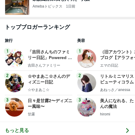
Amebaトピックス
1日前
トップブロガーランキング
旅行
美容
1
1
「吉田さんちのファミ
（旧アカウント）
リー日記」Powered b
ブログ【アラフォ
y Ameba 吉田さんファ
社売却セカンドラ
吉田さんファミリー
エマの日記
ミリーオフィシャルブ
フ】
ログ
2
2
☆やまあこ☆さんのデ
リトルミニマリス
ィズニー日記
ビューティコラム 
little minimalist'
☆やまあこ☆
あねっさ／anessa
uty colum
3
3
日々是甘露2〜ディズニ
美人になれる、た
ー風味〜
んの魔法
甘露
hiromi
もっと見る