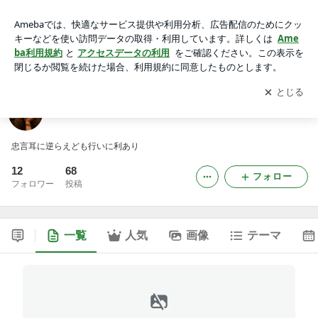
津上研太のブログ
アプリをダウンロードして
ブログの更新通知
を受け取りまし
開く
ょう。
津上研太のブログ
忠言耳に逆らえども行いに利あり
12
68
フォロー
フォロワー
投稿
一覧
人気
画像
テーマ