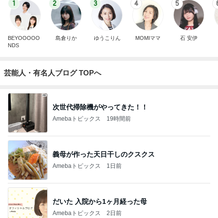
1
2
3
4
5
BEYOOOOO
島倉りか
ゆうこりん
MOMIママ
石 安伊
NDS
芸能人・有名人ブログ TOPへ
次世代掃除機がやってきた！！
Amebaトピックス
19時間前
義母が作った天日干しのクスクス
Amebaトピックス
1日前
だいた 入院から1ヶ月経った母
Amebaトピックス
2日前