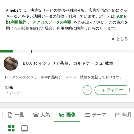
BOX R インテリア茶箱、カルトナージュ 教室の画像
アプリをダウンロードして
ブログの更新通知
を受け取りまし
開く
ょう。
ranking
ハンドメイド雑貨・手芸ジャンル
148
BOX R インテリア茶箱、カルトナージュ 教室
レッスンのスケジュールや作品紹介、イベント情報を更新しております。
1.9k
フォロー
フォロワー
一覧
人気
画像
テーマ
年月