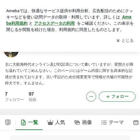
ぼんやりゲームのメモをとるウェブログ
アプリをダウンロードして
ブログの更新通知
を受け取りまし
開く
ょう。
ぼんやりゲームのメモをとるウェブログ
主に大航海時代オンライン及びEQ2JEについて書いていますが、変態さが満
ち溢れていてごめんなさい。このページにはゲーム内容に関する具体的な記
述が含まれております。古い手記のため仕様変更等で情報が大嘘の可能性が
特大です。すんません。
7
97
フォロー
フォロワー
投稿
一覧
人気
画像
テーマ