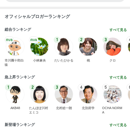
オフィシャルブロガーランキング
総合ランキング
すべて見る
1
2
3
市川團十郎白
小林麻央
だいたひかる
桃
クロ
猿
急上昇ランキング
すべて見る
1
2
3
4
5
AKB48
たんぽぽ川村
北村総一朗
北別府学
OCHA NORM
エミコ
A
新登場ランキング
すべて見る