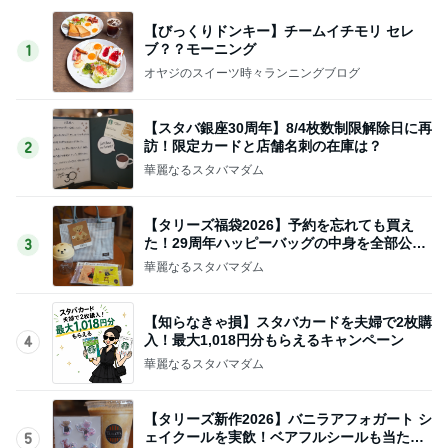
【びっくりドンキー】チームイチモリ セレ
ブ？？モーニング
1
オヤジのスイーツ時々ランニングブログ
【スタバ銀座30周年】8/4枚数制限解除日に再
訪！限定カードと店舗名刺の在庫は？
2
華麗なるスタバマダム
【タリーズ福袋2026】予約を忘れても買え
た！29周年ハッピーバッグの中身を全部公開
3
8/5～
華麗なるスタバマダム
【知らなきゃ損】スタバカードを夫婦で2枚購
入！最大1,018円分もらえるキャンペーン
4
華麗なるスタバマダム
【タリーズ新作2026】バニラアフォガート シ
ェイクールを実飲！ベアフルシールも当たっ
5