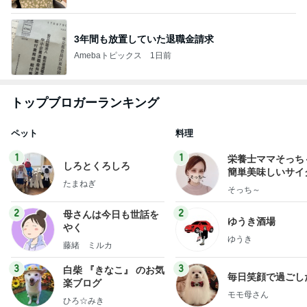
3年間も放置していた退職金請求
Amebaトピックス
1日前
トップブロガーランキング
ペット
料理
1
1
栄養士ママそっち
しろとくろしろ
簡単美味しいサイ
たまねぎ
献立
そっち～
2
2
母さんは今日も世話を
ゆうき酒場
やく
ゆうき
藤緒 ミルカ
3
3
白柴 『きなこ』 のお気
毎日笑顔で過ごし
楽ブログ
モモ母さん
ひろ☆みき