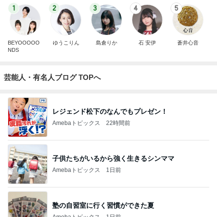
1
2
3
4
5
BEYOOOOO
ゆうこりん
島倉りか
石 安伊
蒼井心音
NDS
芸能人・有名人ブログ TOPへ
レジェンド松下のなんでもプレゼン！
Amebaトピックス
22時間前
子供たちがいるから強く生きるシンママ
Amebaトピックス
1日前
塾の自習室に行く習慣ができた夏
Amebaトピックス
1日前