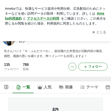
土井恵信（坊さんバンド『Ｇ・ぷんだりーか』）のブログ
アプリをダウンロードして
ブログの更新通知
を受け取りまし
開く
ょう。
土井恵信（坊さんバンド『Ｇ・ぷんだりーか』）のブ
ログ
坊さんバンド『Ｇ・ぷんだりーか』、副住職の土井恵信が活動内容の報告、
感想、感謝の思いを綴ります。時々メンバーも出現しますよ！
135
786
フォロー
フォロワー
投稿
一覧
人気
画像
テーマ