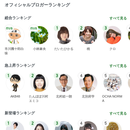
オフィシャルブロガーランキング
総合ランキング
すべて見る
1
2
3
市川團十郎白
小林麻央
だいたひかる
桃
クロ
猿
急上昇ランキング
すべて見る
1
2
3
4
5
AKB48
たんぽぽ川村
北村総一朗
北別府学
OCHA NORM
エミコ
A
新登場ランキング
すべて見る
1
2
3
4
5