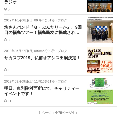
ラジオ
5
2019年10月06日(日) 09時44分51秒
・
ブログ
坊さんバンド『Ｇ・ぷんだりーか』、9回
目の福島ツアー！福島民友に掲載されま
した。
3
2019年05月27日(月) 09時45分08秒
・
ブログ
サカスプ2019、仏前オアシス出演決定！
10
2019年03月09日(土) 11時16分11秒
・
ブログ
明日、東別院対面所にて、チャリティー
イベントです！
11
1
ページ（全
79
ページ中）