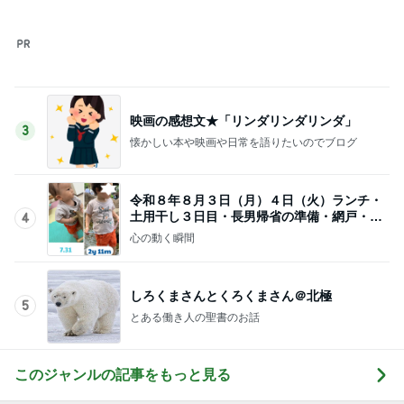
映画の感想文★「リンダリンダリンダ」
3
懐かしい本や映画や日常を語りたいのでブログ
令和８年８月３日（月）４日（火）ランチ・
土用干し３日目・長男帰省の準備・網戸・４
4
位
心の動く瞬間
しろくまさんとくろくまさん＠北極
5
とある働き人の聖書のお話
このジャンルの記事をもっと見る