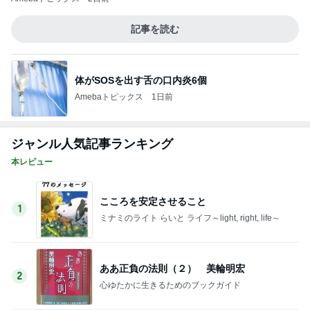
記事を読む
体がSOSを出す舌の口内炎6個
Amebaトピックス
1日前
ジャンル人気記事ランキング
本レビュー
こころを安定させること
1
ミナミのライト らいと ライフ～light, right, life～
ああ正負の法則（２） 美輪明宏
2
心ゆたかに生きるためのブックガイド