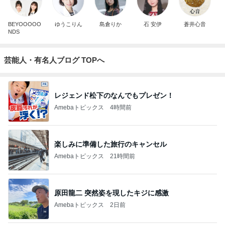
BEYOOOOO
ゆうこりん
島倉りか
石 安伊
蒼井心音
NDS
芸能人・有名人ブログ TOPへ
レジェンド松下のなんでもプレゼン！
Amebaトピックス
4時間前
楽しみに準備した旅行のキャンセル
Amebaトピックス
21時間前
原田龍二 突然姿を現したキジに感激
Amebaトピックス
2日前