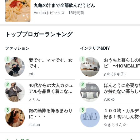
丸亀の汁まで全部飲んだうどん
Amebaトピックス
15時間前
トップブロガーランキング
ファッション
インテリア&DIY
1
1
妻です。ママです。女
おうちと暮らしの
です。
ピ 〜HOME&LI
eri.
yuki (ドキ子）
2
2
40代からの大人カジュ
ほんとうに必要な
アルを品良く着こなす
か持たない暮らし
ファッションブログ
ep Life Simple
えりん
yukiko
ンテリアのきろく
3
3
銀の滴降る降るまわり
１００均・カルデ
に・・・
好き！食いしん坊
らりん☆のブログ
illallan
☆きらりん☆