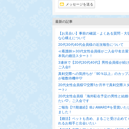
メッセージを送る
最新の記事
【お見合い】事前の確認・よくある質問・大
な心構えについて
20代30代40代会員様の近況報告について
≪看護師≫30代女性会員様がご入会♡名古屋
本気の婚活スタート！
3連休で【20代30代40代】男性会員様が続
ご入会‼
真剣交際への気持ちが「90％以上」のカップ
が複数待機中♡
20代女性会員様♡交際1か月半で真剣交際ス
ート♪
20代女性会員様「海外駐在予定の男性と結婚
たい♡」ご入会です
ご報告【11期連続】IBJ AWARD®を受賞いた
ました！
【婚活】ペットも含め、まるごと受け止めて
れるお相手と出会いたい