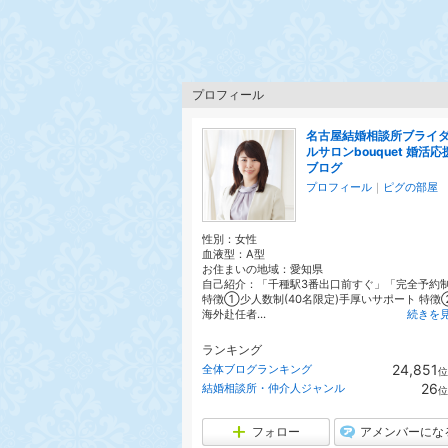
プロフィール
名古屋結婚相談所ブライ
ルサロンbouquet 婚活応
ブログ
プロフィール
｜
ピグの部屋
性別：
女性
血液型：
A型
お住まいの地域：
愛知県
自己紹介：「千種駅3番出口前すぐ」「完全予約
特徴①少人数制(40名限定)手厚いサポート 特徴
海外赴任者...
続きを
ランキング
24,851
全体ブログランキング
位
26
結婚相談所・仲介人ジャンル
位
フォロー
アメンバーにな