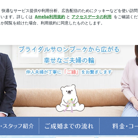
べた甘い桃
芸能人ブログ
人気ブログ
新規登録
ログ
 結婚相談所ブライダルサロンbouquet婚活応援ブログ│安心