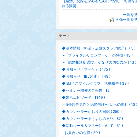
【婚活】交際を深めるために大切な「対話を
ねる姿勢」
一覧を
画像一覧を
テーマ
◆基本情報（料金・店舗スタッフ紹介） ( 5 )
├「ブライダルサロンブーケ」の特徴 ( 13 )
└「結婚相談所選び」がなぜ大切なのか ( 13 )
◆お知らせ「ブーケ」 ( 175 )
◆お知らせ「IBJ関連」 ( 49 )
◆IBJ「スマイルクラブ」活動報告 ( 38 )
◆セミナー開催のご報告 ( 12 )
◆婚活エピソード ( 1149 )
└海外赴任男性と結婚/海外生活への憧れ ( 18 
◆カウンセラーかおりの日記 ( 250 )
◆カウンセラーまさよしの日記 ( 87 )
◆活動ルール＆マナーについて ( 31 )
├お見合いの心得 ( 50 )