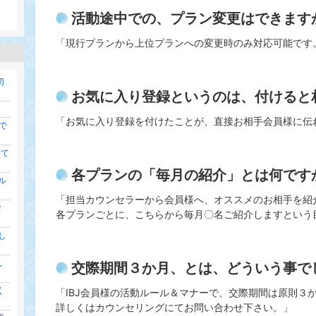
下
グ
降
活動途中での、プラン変更はできます
維
持
「現行プランから上位プランへの変更時のみ対応可能です
切
お気に入り登録というのは、付けると
「お気に入り登録を付けたことが、直接お相手会員様に伝
で
けて
各プランの「毎月の紹介」とは何です
ル
「担当カウンセラーから会員様へ、オススメのお相手を紹
タ
各プランごとに、こちらから毎月〇名ご紹介しますという
し
し
交際期間３か月、とは、どういう事で
く
「IBJ会員様の活動ルール＆マナーで、交際期間は原則３
詳しくはカウンセリングにてお問い合わせ下さい。」