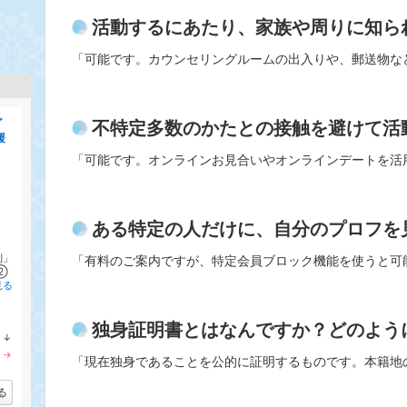
活動するにあたり、家族や周りに知ら
「可能です。カウンセリングルームの出入りや、郵送物な
ダ
不特定多数のかたとの接触を避けて活
援
「可能です。オンラインお見合いやオンラインデートを活
ある特定の人だけに、自分のプロフを
制」
「有料のご案内ですが、特定会員ブロック機能を使うと可
②
見る
独身証明書とはなんですか？どのよう
↓
ラ
→
「現在独身であることを公的に証明するものです。本籍地
ン
ラ
キ
ン
ン
キ
る
グ
ン