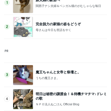
1
関西子ナシ夫婦＆ベンガル猫のがむしゃらな毎日
完全脱力の家猫の姿をどうぞ
2
母さんは今日も世話をやく
魔王ちゃんと女帝と祭壇と。
3
うちの魔王さま。
明日は秘密の譲渡会！＆待機チマチマ♪ドレミ
の歌
4
ＮＰＯ法人ねこけん Official Blog
熱烈プロポーズ！島江ちゃん正式譲渡のご報
告
5
ニャンこまルームへようこそ