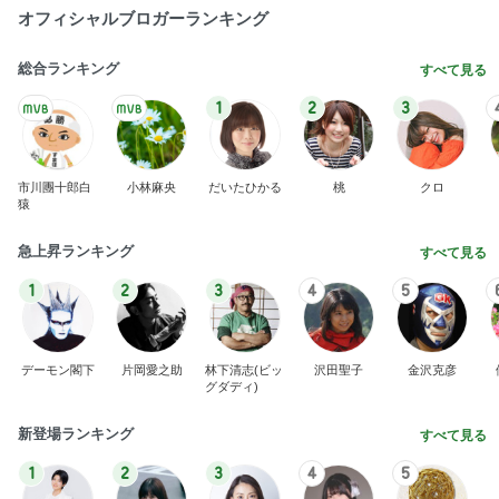
オフィシャルブロガーランキング
総合ランキング
すべて見る
1
2
3
市川團十郎白
小林麻央
だいたひかる
桃
クロ
猿
急上昇ランキング
すべて見る
1
2
3
4
5
デーモン閣下
片岡愛之助
林下清志(ビッ
沢田聖子
金沢克彦
グダディ)
新登場ランキング
すべて見る
1
2
3
4
5