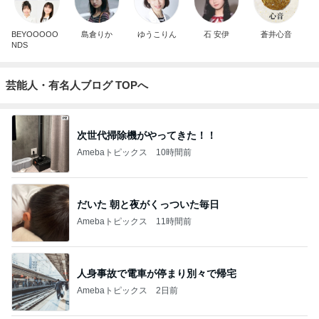
BEYOOOOO
島倉りか
ゆうこりん
石 安伊
蒼井心音
NDS
芸能人・有名人ブログ TOPへ
次世代掃除機がやってきた！！
Amebaトピックス
10時間前
だいた 朝と夜がくっついた毎日
Amebaトピックス
11時間前
人身事故で電車が停まり別々で帰宅
Amebaトピックス
2日前