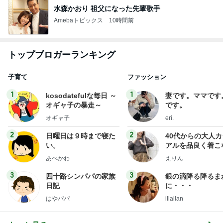
水森かおり 祖父になった先輩歌手
Amebaトピックス
10時間前
トップブロガーランキング
子育て
ファッション
1
1
kosodatefulな毎日 ～
妻です。ママです
オギャ子の暴走～
です。
オギャ子
eri.
2
2
日曜日は９時まで寝た
40代からの大人
い。
アルを品良く着こ
ファッションブロ
あべかわ
えりん
3
3
四十路シンパパの家族
銀の滴降る降るま
日記
に・・・
はやパパ
illallan