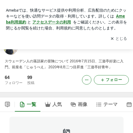
三遊亭好青年のブログ
アプリをダウンロードして
ブログの更新通知
を受け取りまし
開く
ょう。
三遊亭好青年のブログ
スウェーデン人の落語家の冒険について 2016年7月15日、三遊亭好楽に入
門。前座名「じゅうべえ」 2020年8月二つ目昇進「三遊亭好青年」
64
99
フォロー
フォロワー
投稿
一覧
人気
画像
テーマ