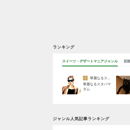
ランキング
スイーツ・デザートマニアジャンル
芸
華麗なるスタバマダム （スターバックス研究家）
1
華麗なるスタバマ
ダム
ジャンル人気記事ランキング