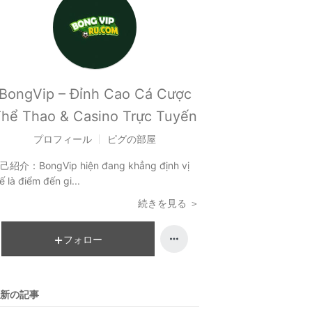
BongVip – Đỉnh Cao Cá Cược
hể Thao & Casino Trực Tuyến
プロフィール
ピグの部屋
己紹介：
BongVip hiện đang khẳng định vị
ế là điểm đến gi...
続きを見る ＞
フォロー
新の記事