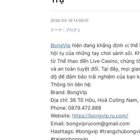
2026-03-16 14:59:10
テーマ：
ブログ
BongVip
hiện đang khẳng định vị thế l
hội tụ của những tay chơi sành sỏi. 
từ Thể thao đến Live Casino, chúng t
và an toàn tuyệt đối. Tại đây, mọi gi
độ để đảm bảo trải nghiệm của bạn k
Thông tin liên hệ:
Brand: BongVip
Địa chỉ: 36 Tố Hữu, Hoà Cường Nam,
Phone: 0879.472.888
Website:
https://bongvip.ru.com/
Email: bongviprucom@gmail.com
Hashtags: #bongvip #trangchubong
#taiappbongvip