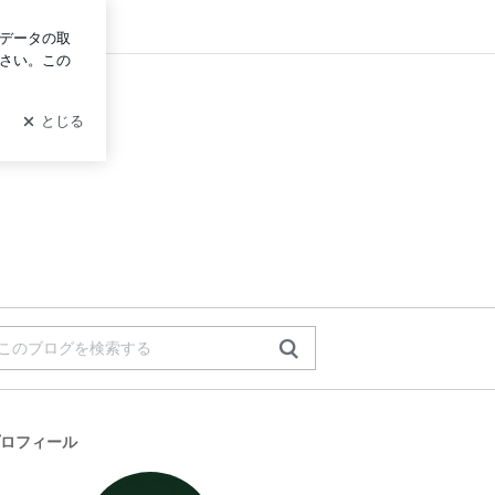
グイン
ロフィール