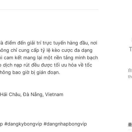
à điểm đến giải trí trực tuyến hàng đầu, nơi
T
Không chỉ cung cấp tỷ lệ kèo cược đa dạng
ôi cam kết mang lại một nền tảng minh bạch
ao dịch nạp rút đều được tối ưu hóa về tốc
自
hông bao giờ bị gián đoạn.
th
 Hải Châu, Đà Nẵng, Vietnam
vip #dangkybongvip #dangnhapbongvip
最