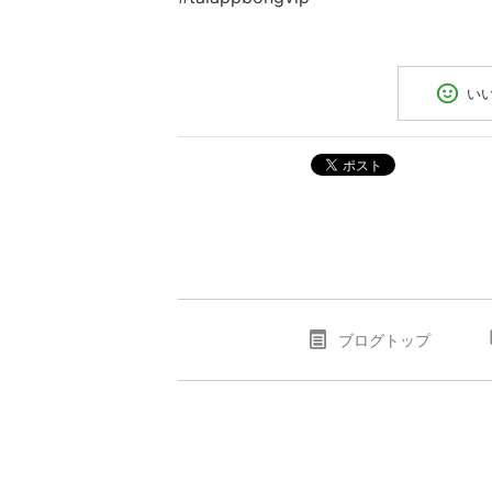
い
ポスト
ブログトップ