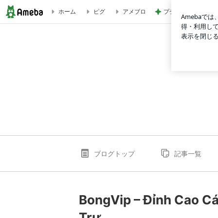
プチプラで高見えす
ホーム
ピグ
アメブロ
bongviprucomのブログ
ブログトップ
記事一覧
BongVip – Đỉnh Cao C
Trự