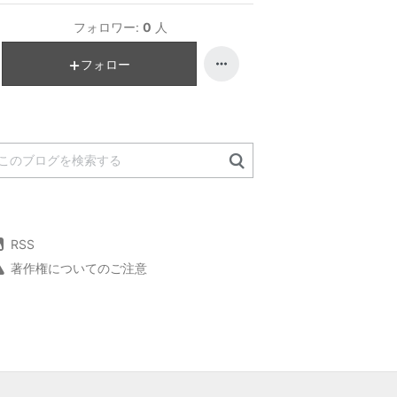
フォロワー:
0
人
フォロー
RSS
著作権についてのご注意