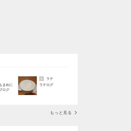
ラテ
5
もまめに
ラテログ
ブログ
もっと見る