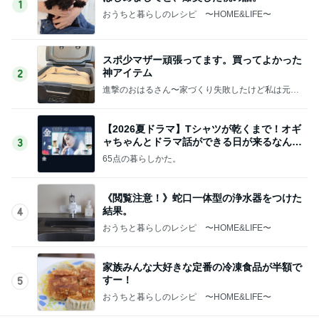
1
おうちと暮らしのレシピ 〜HOME&LIFE〜
スポ少マザー頑張ってます。買ってよかった
神アイテム
2
進撃のおはるさん〜家づくり失敗したけど私は元気
です〜
【2026夏ドラマ】Tシャツが乾くまで！オギ
ャちゃんとドラマ話ができる日が来るなん
3
て！
65点の暮らしかた。
《閲覧注意！》蛇口一体型の浄水器をつけた
結果。
4
おうちと暮らしのレシピ 〜HOME&LIFE〜
家族みんな大好きな定番の冷凍食品が半額で
すー！
5
おうちと暮らしのレシピ 〜HOME&LIFE〜