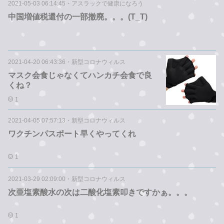
2021-05-03 06:14:45
・
アスラックで健康になろう
中国増値税還付の一部撤廃。。。(T_T)
2021-04-20 06:43:36
・
新型コロナウィルス
マスク会食じゃなくてハンカチ会食で良
くね？
1
2021-04-05 07:57:13
・
新型コロナウィルス
ワクチンパスポート早くやってくれ
1
2021-03-29 02:09:00
・
新型コロナウィルス
次亜塩素酸水の次は二酸化塩素叩きですかぁ。。。
1