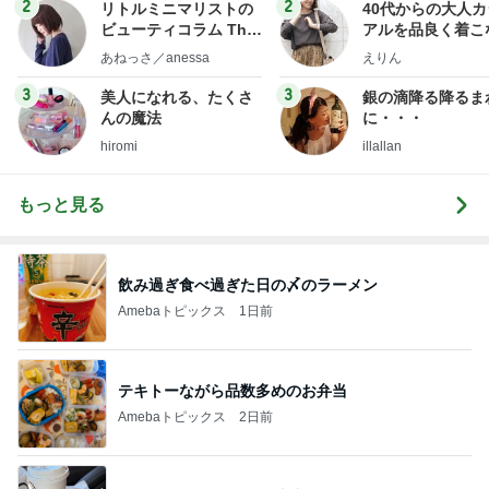
2
2
リトルミニマリストの
40代からの大人
ビューティコラム The
アルを品良く着こ
little minimalist's bea
ファッションブロ
あねっさ／anessa
えりん
uty colum
3
3
美人になれる、たくさ
銀の滴降る降るま
んの魔法
に・・・
hiromi
illallan
もっと見る
飲み過ぎ食べ過ぎた日の〆のラーメン
Amebaトピックス
1日前
テキトーながら品数多めのお弁当
Amebaトピックス
2日前