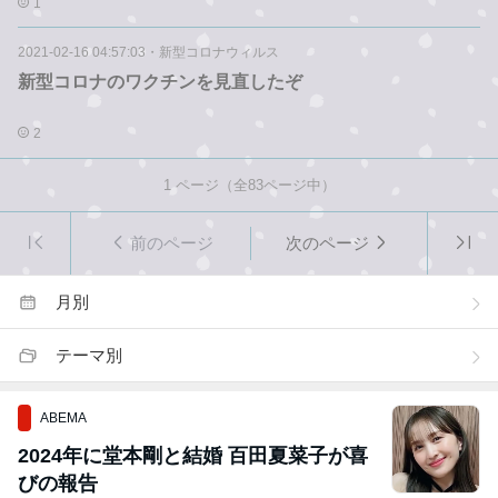
1
2021-02-16 04:57:03
・
新型コロナウィルス
新型コロナのワクチンを見直したぞ
2
1
ページ（全
83
ページ中）
前のページ
次のページ
月別
テーマ別
ABEMA
2024年に堂本剛と結婚 百田夏菜子が喜
びの報告