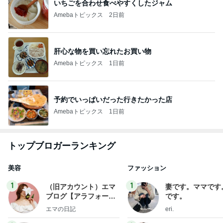
いちごを合わせ食べやすくしたジャム
Amebaトピックス
2日前
肝心な物を買い忘れたお買い物
Amebaトピックス
1日前
予約でいっぱいだった行きたかった店
Amebaトピックス
1日前
トップブロガーランキング
美容
ファッション
1
1
（旧アカウント）エマ
妻です。ママです
ブログ【アラフォー会
です。
社売却セカンドライ
エマの日記
eri.
フ】