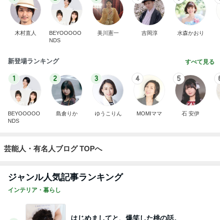
木村直人
BEYOOOOO
美川憲一
吉岡淳
水森かおり
NDS
新登場ランキング
すべて見る
1
2
3
4
5
BEYOOOOO
島倉りか
ゆうこりん
MOMIママ
石 安伊
NDS
芸能人・有名人ブログ TOPへ
ジャンル人気記事ランキング
インテリア・暮らし
はじめましてと、爆笑した桃の話。