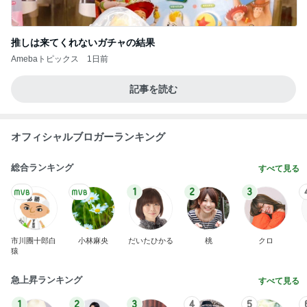
推しは来てくれないガチャの結果
Amebaトピックス
1日前
記事を読む
オフィシャルブロガーランキング
総合ランキング
すべて見る
1
2
3
市川團十郎白
小林麻央
だいたひかる
桃
クロ
猿
急上昇ランキング
すべて見る
1
2
3
4
5