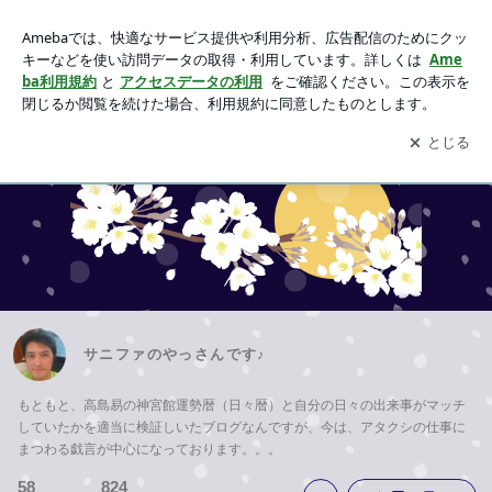
サニファのやっさんです♪
アプリをダウンロードして
ブログの更新通知
を受け取りまし
開く
ょう。
Ameblo
ホーム
私がやっさんです
まとめ
コーポレート
サニファのやっさんです♪
もともと、高島易の神宮館運勢暦（日々暦）と自分の日々の出来事がマッチ
していたかを適当に検証しいたブログなんですが、今は、アタクシの仕事に
まつわる戯言が中心になっております。。。
58
824