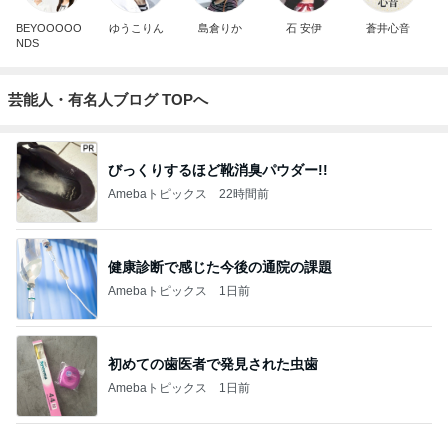
BEYOOOOO
ゆうこりん
島倉りか
石 安伊
蒼井心音
NDS
芸能人・有名人ブログ TOPへ
びっくりするほど靴消臭パウダー!!
Amebaトピックス
22時間前
健康診断で感じた今後の通院の課題
Amebaトピックス
1日前
初めての歯医者で発見された虫歯
Amebaトピックス
1日前