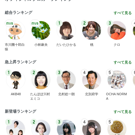
総合ランキング
すべて見る
1
2
3
市川團十郎白
小林麻央
だいたひかる
桃
クロ
猿
急上昇ランキング
すべて見る
1
2
3
4
5
AKB48
たんぽぽ川村
北村総一朗
北別府学
OCHA NORM
エミコ
A
新登場ランキング
すべて見る
1
2
3
4
5