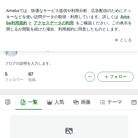
larimar.angel-reik-salonのブログ
アプリをダウンロードして
ブログの更新通知
を受け取りまし
開く
ょう。
larimar.angel-reik-salonのブログ
ブログの説明を入力します。
5
87
フォロー
フォロワー
投稿
一覧
人気
画像
テーマ