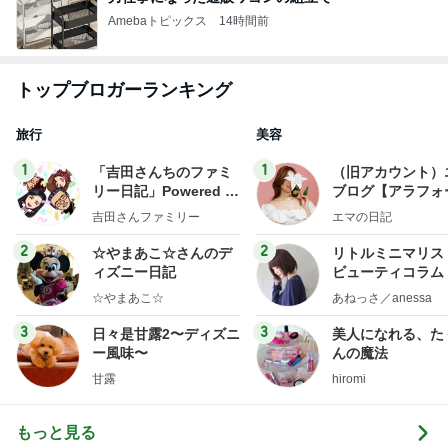
Amebaトピックス
14時間前
トップブロガーランキング
旅行
美容
1
1
「吉田さんちのファミ
（旧アカウント）
リー日記」Powered b
ブログ【アラフォ
y Ameba 吉田さんファ
社売却セカンドラ
吉田さんファミリー
エマの日記
ミリーオフィシャルブ
フ】
ログ
2
2
☆やまあこ☆さんのデ
リトルミニマリス
ィズニー日記
ビューティコラム 
little minimalist'
☆やまあこ☆
あねっさ／anessa
uty colum
3
3
日々是甘露2〜ディズニ
美人になれる、た
ー風味〜
んの魔法
甘露
hiromi
もっと見る