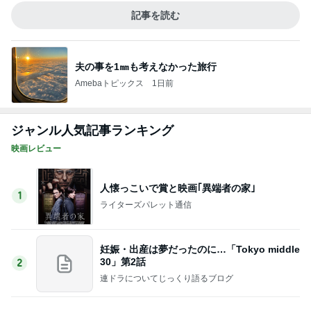
記事を読む
夫の事を1㎜も考えなかった旅行
Amebaトピックス
1日前
ジャンル人気記事ランキング
映画レビュー
人懐っこいで賞と映画｢異端者の家｣
1
ライターズパレット通信
妊娠・出産は夢だったのに…「Tokyo middle
30」第2話
2
連ドラについてじっくり語るブログ