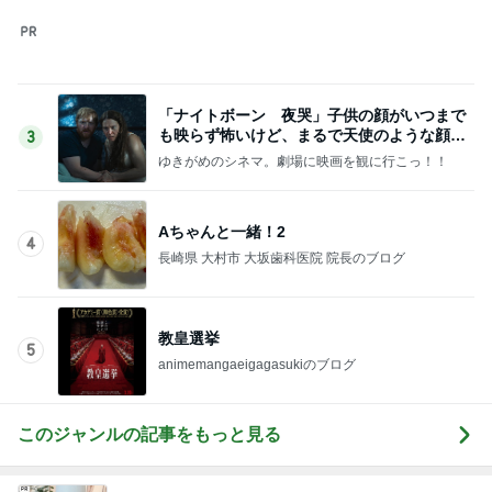
「ナイトボーン 夜哭」子供の顔がいつまで
も映らず怖いけど、まるで天使のような顔の
3
赤ちゃんでした。
ゆきがめのシネマ。劇場に映画を観に行こっ！！
Aちゃんと一緒！2
4
長崎県 大村市 大坂歯科医院 院長のブログ
教皇選挙
5
animemangaeigagasukiのブログ
このジャンルの記事をもっと見る