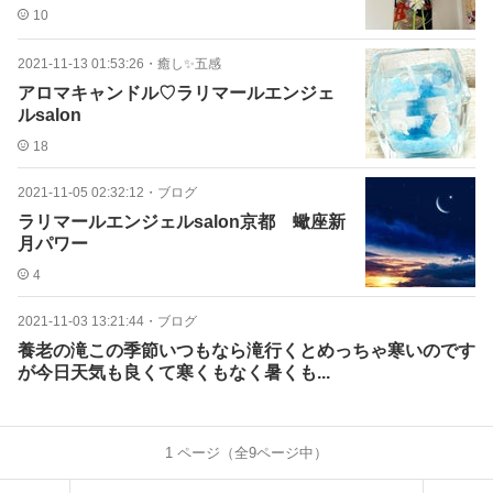
10
2021-11-13 01:53:26
・
癒し✨五感
アロマキャンドル♡ラリマールエンジェ
ルsalon
18
2021-11-05 02:32:12
・
ブログ
ラリマールエンジェルsalon京都 蠍座新
月パワー
4
2021-11-03 13:21:44
・
ブログ
養老の滝この季節いつもなら滝行くとめっちゃ寒いのです
が今日天気も良くて寒くもなく暑くも...
1
ページ（全
9
ページ中）