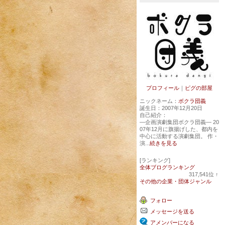
プロフィール
｜
ピグの部屋
ニックネーム：
ボクラ団義
誕生日：
2007年12月20日
自己紹介：
―企画演劇集団ボクラ団義― 20
07年12月に旗揚げした、都内を
中心に活動する演劇集団。 作・
演...
続きを見る
[ランキング]
全体ブログランキング
317,541
位
↑
ラ
その他の企業・団体ジャンル
ン
キ
フォロー
ン
グ
メッセージを送る
上
昇
アメンバーになる