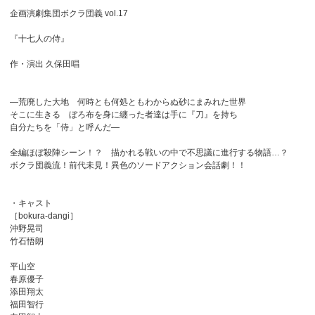
企画演劇集団ボクラ団義 vol.17
『十七人の侍』
作・演出 久保田唱
―荒廃した大地 何時とも何処ともわからぬ砂にまみれた世界
そこに生きる ぼろ布を身に纏った者達は手に『刀』を持ち
自分たちを「侍」と呼んだ―
全編ほぼ殺陣シーン！？ 描かれる戦いの中で不思議に進行する物語…？
ボクラ団義流！前代未見！異色のソードアクション会話劇！！
・キャスト
［bokura-dangi］
沖野晃司
竹石悟朗
平山空
春原優子
添田翔太
福田智行