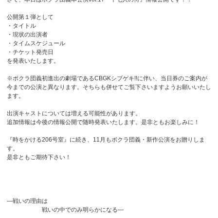
公開第１弾として
・タイトル
・現状の出演者
・タイムスケジュール
・チケット発売日
を発表いたします。
※ボクラ団義初進出の劇場であるCBGKシブゲキ!!に伴い、当日券のご案内が
今までの公演と異なります。そちらも併せてご覧下さいますようお願いいたし
ます。
出演キャストについては増える可能性があります。
追加情報は今後の情報公開で随時発表いたします。是非ともお楽しみに！
『時をかける206号室』に続き、11月もボクラ団義・新作公演をお贈りしま
す。
是非ともご期待下さい！
―戦いの理由は
戦いの中でのみ明らかになる―