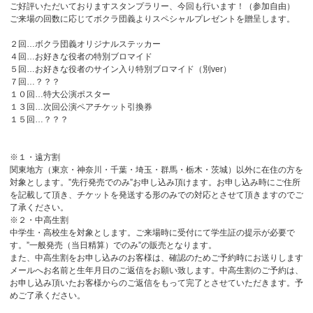
ご好評いただいておりますスタンプラリー、今回も行います！（参加自由）
ご来場の回数に応じてボクラ団義よりスペシャルプレゼントを贈呈します。
２回…ボクラ団義オリジナルステッカー
４回…お好きな役者の特別ブロマイド
５回…お好きな役者のサイン入り特別ブロマイド（別ver）
７回…？？？
１０回…特大公演ポスター
１３回…次回公演ペアチケット引換券
１５回…？？？
※１・遠方割
関東地方（東京・神奈川・千葉・埼玉・群馬・栃木・茨城）以外に在住の方を
対象とします。”先行発売でのみ”お申し込み頂けます。お申し込み時にご住所
を記載して頂き、チケットを発送する形のみでの対応とさせて頂きますのでご
了承ください。
※２・中高生割
中学生・高校生を対象とします。ご来場時に受付にて学生証の提示が必要で
す。”一般発売（当日精算）でのみ”の販売となります。
また、中高生割をお申し込みのお客様は、確認のためご予約時にお送りします
メールへお名前と生年月日のご返信をお願い致します。中高生割のご予約は、
お申し込み頂いたお客様からのご返信をもって完了とさせていただきます。予
めご了承ください。