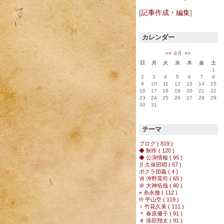
[
記事作成・編集
]
カレンダー
<<
8月
>>
日
月
火
水
木
金
土
1
2
3
4
5
6
7
8
9
10
11
12
13
14
15
16
17
18
19
20
21
22
23
24
25
26
27
28
29
30
31
テーマ
ブログ ( 819 )
◆ 制作 ( 120 )
◆ 公演情報 ( 95 )
∬ 久保田唱 ( 57 )
ボクラ団義 ( 4 )
Ⅶ 沖野晃司 ( 65 )
＠ 大神拓哉 ( 40 )
≠ 糸永徹 ( 112 )
!!! 平山空 ( 119 )
♀ 竹花久美 ( 111 )
＊ 春原優子 ( 91 )
＃ 添田翔太 ( 91 )