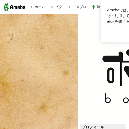
娘が小さい時に重宝
ホーム
ピグ
アメブロ
◆情報公開！！ボクラ団義本公演vol.17『十七人の侍』 | ボ
プロフィール