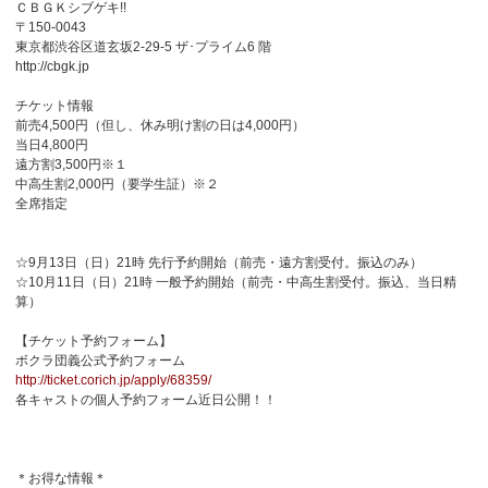
ＣＢＧＫシブゲキ!!
〒150-0043
東京都渋谷区道玄坂2-29-5 ザ･プライム6 階
http://cbgk.jp
チケット情報
前売4,500円（但し、休み明け割の日は4,000円）
当日4,800円
遠方割3,500円※１
中高生割2,000円（要学生証）※２
全席指定
☆9月13日（日）21時 先行予約開始（前売・遠方割受付。振込のみ）
☆10月11日（日）21時 一般予約開始（前売・中高生割受付。振込、当日精
算）
【チケット予約フォーム】
ボクラ団義公式予約フォーム
http://ticket.corich.jp/apply/68359/
各キャストの個人予約フォーム近日公開！！
＊お得な情報＊