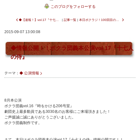
このブログをフォローする
◆【速報！】vol.17『十七人の侍』追加キャストのお知らせ
|
記事一覧
|
本日ボクラジ！100回目の放送です☆
2015-09-07 13:00:08
◆情報公開！！ボクラ団義本公演vol.17『十七人
の侍』
テーマ：
◆ 公演情報
8月本公演
ボクラ団義vol.16『時をかける206号室』
劇団史上最多動員である3030名のお客様にご来場頂きました！
ご声援誠に誠にありがとうございました。
ボクラ団義制作です。
さて、本日はボクラ団義本公演vol.17『十七人の侍』情報公開です！！