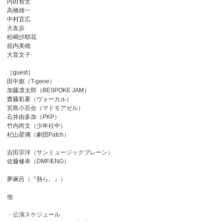
内田智太
高橋雄一
中村宜広
大友歩
松嶋沙耶花
舘内美穂
大音文子
［guest］
田中彪（T-gene）
加藤凛太郎（BESPOKE JAM）
齋藤彩夏（ヴォーカル）
宮島小百合（マドモアゼル）
石井由多加（PKP）
竹内尚文（少年社中）
杞山星璃（劇団Patch）
吉田宗洋（サンミュージックブレーン）
佐藤修幸（DMF/ENG）
夢麻呂（『熱ら。』）
他
・公演スケジュール