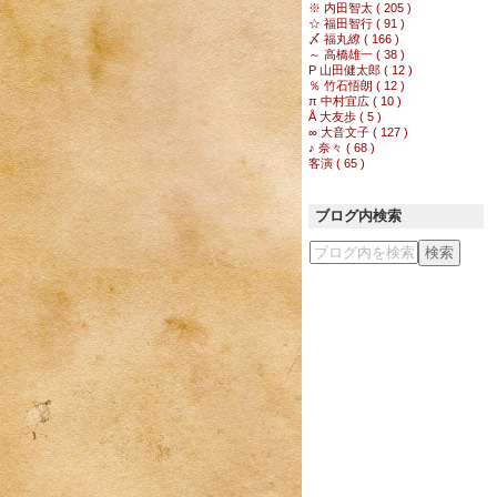
※ 内田智太 ( 205 )
☆ 福田智行 ( 91 )
〆 福丸繚 ( 166 )
～ 高橋雄一 ( 38 )
Р 山田健太郎 ( 12 )
％ 竹石悟朗 ( 12 )
π 中村宜広 ( 10 )
Å 大友歩 ( 5 )
∞ 大音文子 ( 127 )
♪ 奈々 ( 68 )
客演 ( 65 )
ブログ内検索