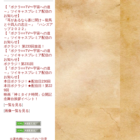
【『ボクラ○○TV〜宇宙への道
～』ツイキャスプレミア配信の
お知らせ】
『耳があるなら蒼に聞け～龍馬
と十四人の志士～』 『ハンズア
ップ２０２２』
【『ボクラ○○TV〜宇宙への道
～』ツイキャスプレミア配信の
お知らせ】
ボクラジ！ 第233回放送！
【『ボクラ○○TV〜宇宙への道
～』ツイキャスプレミア配信の
お知らせ】
ボクラジ！第231回
【『ボクラ○○TV〜宇宙への道
～』ツイキャスプレミア配信の
お知らせ】
本日ボクラジ！★配信日230回
本日ボクラジ！★配信日！第22
9回
映画「神ミタイナ時間」公開記
念舞台挨拶イベント！
[
一覧を見る
]
[
画像一覧を見る
]
※著作権についてのご注意