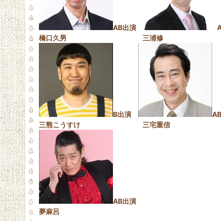
AB出演
橋口久男 三浦修
B出演
A
三熊こうすけ 三宅重信
AB出演
夢麻呂