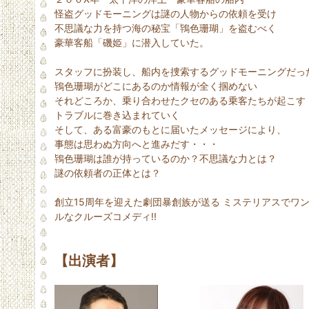
怪盗グッドモーニングは謎の人物からの依頼を受け
不思議な力を持つ海の秘宝「鴇色珊瑚」を盗むべく
豪華客船「磯姫」に潜入していた。
スタッフに扮装し、船内を捜索するグッドモーニングだっ
鴇色珊瑚がどこにあるのか情報が全く掴めない
それどころか、乗り合わせたクセのある乗客たちが起こす
トラブルに巻き込まれていく
そして、ある富豪のもとに届いたメッセージにより、
事態は思わぬ方向へと進みだす・・・
鴇色珊瑚は誰が持っているのか？不思議な力とは？
謎の依頼者の正体とは？
創立15周年を迎えた劇団暴創族が送る ミステリアスでワ
ルなクルーズコメディ!!
【出演者】