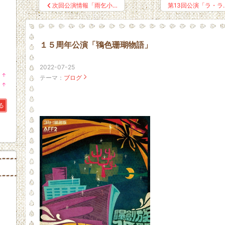
次回公演情報「雨乞小…
第13回公演「ラ・ラ
１５周年公演「鴇色珊瑚物語」
2022-07-25
↑
テーマ：
ブログ
ラ
↑
ン
ラ
キ
ン
ン
キ
る
グ
ン
上
グ
昇
上
昇
。