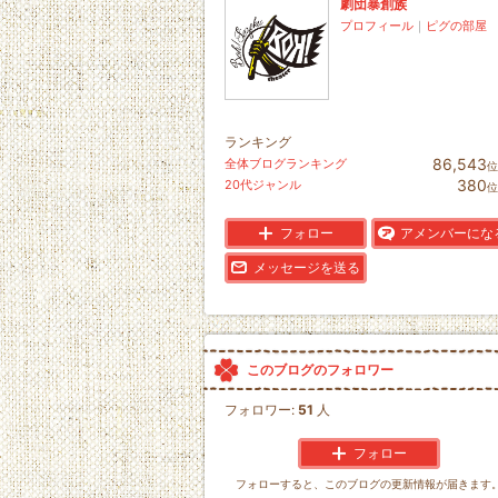
劇団暴創族
プロフィール
｜
ピグの部屋
ランキング
86,543
全体ブログランキング
位
380
20代ジャンル
位
フォロー
アメンバーにな
メッセージを送る
このブログのフォロワー
フォロワー:
51
人
フォロー
フォローすると、このブログの更新情報が届きます