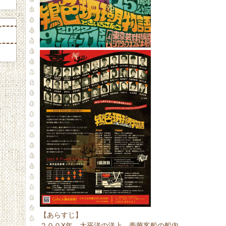
【あらすじ】
２００X年 太平洋の洋上 豪華客船の船内