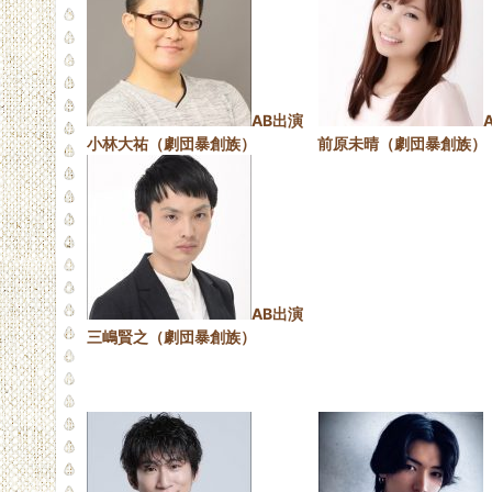
AB出演
小林大祐（劇団暴創族） 前原未晴（劇団暴創族）
AB出演
三嶋賢之（劇団暴創族）