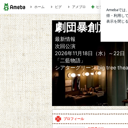
ホーム
ピグ
アメブロ
ヒデ アプリで出会
１５周年公演「鴇色珊瑚物語」 | 劇団暴創族
劇団暴創族
最新情報
次回公演
2026年11月18日（水）～22
「二藍物語」
シアターグリーン big tree thea
プロフィール