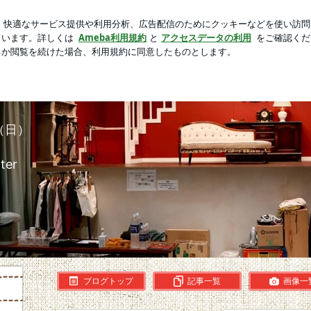
った人の初登場
芸能人ブログ
人気ブログ
新規登録
ロ
日（日）
ter
ブログトップ
記事一覧
画像一