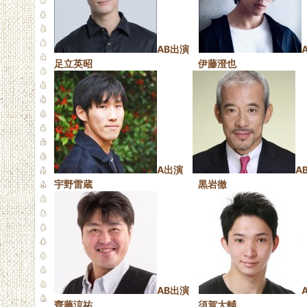
AB出演
足立英昭 伊藤澄也
A出演
A
宇野雷蔵 黒岩徹
AB出演
齊藤涼祐 須賀大輔