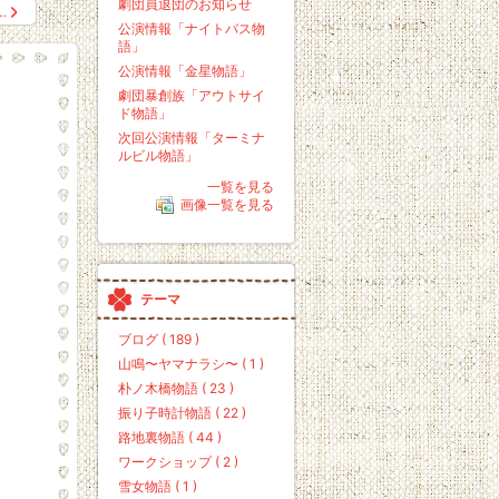
劇団員退団のお知らせ
…
公演情報「ナイトバス物
語」
公演情報「金星物語」
劇団暴創族「アウトサイ
ド物語」
次回公演情報「ターミナ
ルビル物語」
一覧を見る
画像一覧を見る
テーマ
ブログ ( 189 )
山鳴〜ヤマナラシ〜 ( 1 )
朴ノ木橋物語 ( 23 )
振り子時計物語 ( 22 )
路地裏物語 ( 44 )
ワークショップ ( 2 )
雪女物語 ( 1 )