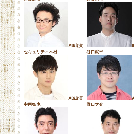
AB出演
セキュリティ木村 谷口就平
AB出演
中西智也 野口大介