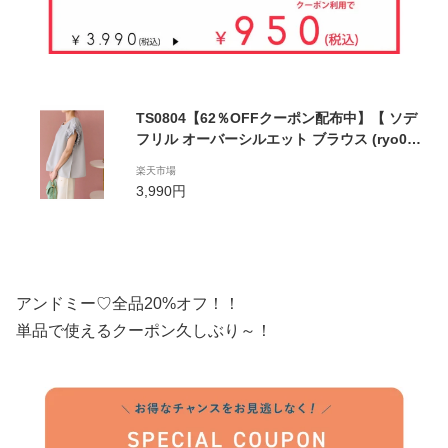
TS0804【62％OFFクーポン配布中】【 ソデ
フリル オーバーシルエット ブラウス (ryo01
3)】 レディース myu トップス Tシャツ ブラ
楽天市場
ック ホワイト グリーン ピンク イエロー ティ
3,990円
アード シャツ 夏 夏服 メール便OK メル2
アンドミー♡全品20%オフ！！
単品で使えるクーポン久しぶり～！