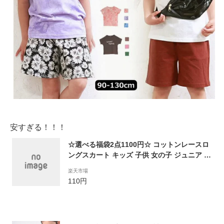
安すぎる！！！
☆選べる福袋2点1100円☆ コットンレースロ
ングスカート キッズ 子供 女の子 ジュニア 花
模様刺繍 ウエストゴム ネームタグ付き 名前
楽天市場
タグ付き おしゃれ シンプル かわいい 可愛い
110円
ナチュラル ガーリー 春 夏 秋 90-140cm TOR
IDORY トリドリー 210572【メール便可】