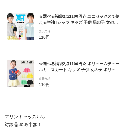
☆選べる福袋2点1100円☆ ユニセックスで使
える半袖Tシャツ キッズ 子供 男の子 女の子
ジュニア ビッグシルエット 大きめサイズ お
楽天市場
しゃれ かわいい 可愛い かっこいい カッコイ
110円
イ カジュアル シンプル ナチュラル 夏 90-15
0cm TORIDORY トリドリー 811079【メール
便対象】
☆選べる福袋2点1100円☆ ボリュームチュー
ルミニスカート キッズ 子供 女の子 ボリュー
ミー フレア チュチュ ダンス お姫様 無地 お
楽天市場
しゃれ かわいい 可愛い ナチュラル ガーリー
110円
春 夏 秋 90-130cm TORIDORY トリドリー 7
11401【メール便対象】
マリンキャッスル♡
対象品3buy半額！