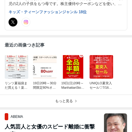
児の2人の子供をもつ母です。株主優待やクーポンなどを使い、セ
ール品を出来るだけ安く買うことを目標に試行錯誤中！
キッズ・ティーンファッションジャンル 18位
最近の画像つき記事
リンツ夏福袋ま
19日20時～30分
19日(日)20時～
UNIQLO夏突入
だ買える！楽天
間限定80%オ
ManhattanStore
セール♡7/16
BRANDDAYタ
フ！オリエンタ
全品半額くるー
(木)まで！エア
イガー魔法瓶*D
ルトラフィック
ー！除外なし！
リズム肌着*再
EAN*ネスプレ
*さくらマーケ
もっと見る
販テーパードパ
ッソなど！
ット*イルミル
ンツなど値下
ド
げ！
ABEMA
人気芸人と女優のスピード離婚に衝撃