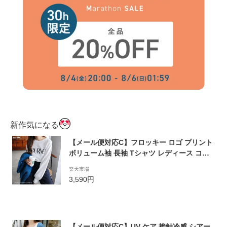
新作気になる
【メール便対応C】フロッキー ロゴ プリント
ボリューム袖 長袖 Tシャツ レディース コッ
トン ボーダー クルーネック ドロップショル
楽天市場
ダー オーバーサイズ コーマ天竺 M/Lサイズ
3,590円
春 秋 冬
【メール便対応C】UV ケア 接触冷感 シアー