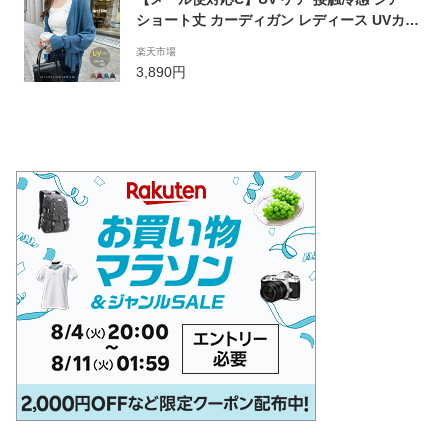
ショート丈 カーディガン レディース UVカッ
ト ドライタッチ オーバーサイズ 日焼け対策
楽天市場
冷房対策 羽織り 体型カバー 長袖 速乾 透け感
3,890円
春 夏 秋