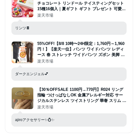
チョコレート リンドール テイスティングセット
15種16個入｜夏ギフト ギフト プレゼント 可愛い
お菓子 おしゃれ 個包装 少量 小分け お試し用 誕
楽天市場
生日 手土産 お礼 職場 熨斗【レビューキャンペー
ン対象】
リンツ🍫
55%OFF!【8/8 10時〜24H限定：1,760円～1,960
円！】【楽天一位】パンツ ワイドパンツ レディ
ース 春 ストレッチ ワイドパンツ ズボン 美脚 ゆ
ったり スウェット 通勤 部屋着 きれいめ 大きい
楽天市場
サイズ 元祖冷感coolify とろみ冷感/短L/アイボリ
ーがページ内最安
ダークエンジェル💕
【30％OFFSALE 1100円→770円】R024 リング
指輪 つけっぱなしOK 金属アレルギー対応 サー
ジカルステンレス ツイストリング 華奢 スリム ピ
ンキー 重ね付け 1号〜21号 デイリー フォーマル
楽天市場
ゴールド シルバー 人気 高レビュー accessory
ajiroアクセサリー✨💍✨