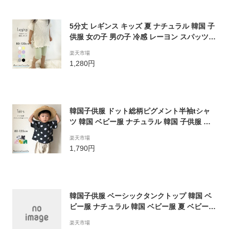
5分丈 レギンス キッズ 夏 ナチュラル 韓国 子
供服 女の子 男の子 冷感 レーヨン スパッツ
ハーフ丈 無地 韓国ファッション 涼しい シン
楽天市場
プル インナー ひざ丈 80cm 90cm 100cm 11
1,280円
0cm 120cm 韓国子供服 マリンキャッスル
韓国子供服 ドット総柄ピグメント半袖tシャ
ツ 韓国 ベビー服 ナチュラル 韓国 子供服 キ
ッズファッション ベビーファッション 夏 綿
楽天市場
水玉 ティーシャツ 男の子 女の子 カットソー
1,790円
80cm 90cm 100cm 110cm 120cm マリンキ
ャッスル
韓国子供服 ベーシックタンクトップ 韓国 ベ
ビー服 ナチュラル 韓国 ベビー服 夏 ベビーフ
ァッション baby ティーシャツ 綿100 コット
楽天市場
ン トップス ベビー くすみカラー オーバーサ