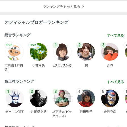
ランキングをもっと見る
オフィシャルブロガーランキング
総合ランキング
すべて見る
1
2
3
市川團十郎白
小林麻央
だいたひかる
桃
クロ
猿
急上昇ランキング
すべて見る
1
2
3
4
5
デーモン閣下
片岡愛之助
林下清志(ビッ
沢田聖子
金沢克彦
グダディ)