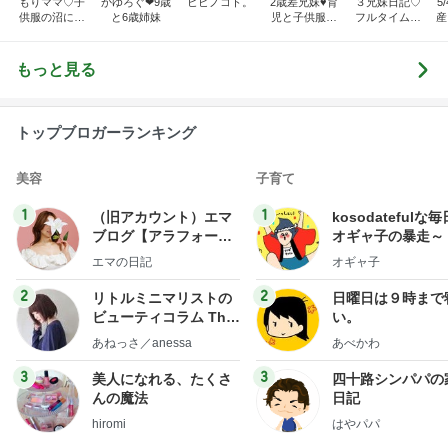
もりママ♡子
かゆろぐ‪‪❤︎‬9歳
ヒビノコト。
2歳差兄妹♥︎育
３兄妹日記♡
5
供服の沼にハ
と6歳姉妹
児と子供服ブ
フルタイムワ
産
マってます
ログ
ーママの毎日
もっと見る
トップブロガーランキング
美容
子育て
1
1
（旧アカウント）エマ
kosodatefulな毎
ブログ【アラフォー会
オギャ子の暴走～
社売却セカンドライ
エマの日記
オギャ子
フ】
2
2
リトルミニマリストの
日曜日は９時まで
ビューティコラム The
い。
little minimalist's bea
あねっさ／anessa
あべかわ
uty colum
3
3
美人になれる、たくさ
四十路シンパパの
んの魔法
日記
hiromi
はやパパ