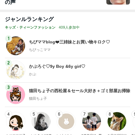
の声
ジャンルランキング
キッズ・ティーンファッション
409人参加中
1
ちびママblog❤️三姉妹とお買い物キロク♡
ちびっこママ
2
かぷろぐ♡9y Boy &6y girl♡
かぷ
3
猫田ちょ子の西松屋＆セール大好き＋ゴミ部屋お掃除
猫田ちょ子
4
5
6
7
8