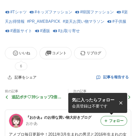
#
Tシャツ
#
キッズファッション
#
韓国ファッション
#
楽
天お得情報
#
PR_AMEBAPICK
#
楽天お買い物マラソン
#
子供服
#
通販サイト
#
通販
#
お取り寄せ
いいね
コメント
リブログ
6
記事を報告する
記事をシェア
前の記事
次の記事
追記ポチ♡39ショップ2倍エ
20時半額④新杵堂*プレミー
気に入ったらフォロー
ントリー可！エフオー20%オ
ナ*Marineblue*Ｔ＞＞２♡
フ*ママ服70%オフ！
会員登録は不要です
『おかあ』のお得な買い物大好きブログ
フォロー
おかあ
アメブロ毎日更新中！2011年3月生まれの男児と2016年生まれの女