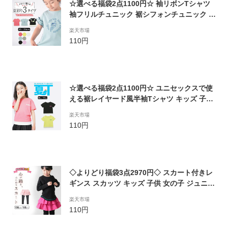
☆選べる福袋2点1100円☆ 袖リボンTシャツ
袖フリルチュニック 裾シフォンチュニック 半
袖 3タイプ キッズ 子供 女の子 ジュニア おし
楽天市場
ゃれ かわいい 可愛い カジュアル ナチュラル
110円
ガーリー 夏 90-150cm TORIDORY トリドリ
ー 711115【メール便対象】
☆選べる福袋2点1100円☆ ユニセックスで使
える裾レイヤード風半袖Tシャツ キッズ 子供
男の子 女の子 ジュニア おしゃれ かわいい 可
楽天市場
愛い かっこいい カッコイイ カジュアル シン
110円
プル ナチュラル 夏 90-150cm TORIDORY ト
リドリー 811079b【メール便対象】
◇よりどり福袋3点2970円◇ スカート付きレ
ギンス スカッツ キッズ 子供 女の子 ジュニア
2段フリル 無地 おしゃれ かわいい 可愛い カ
楽天市場
ジュアル シンプル ナチュラル ガーリー 春 秋
110円
冬 130-150cm TORIDORY トリドリー 53161
1b