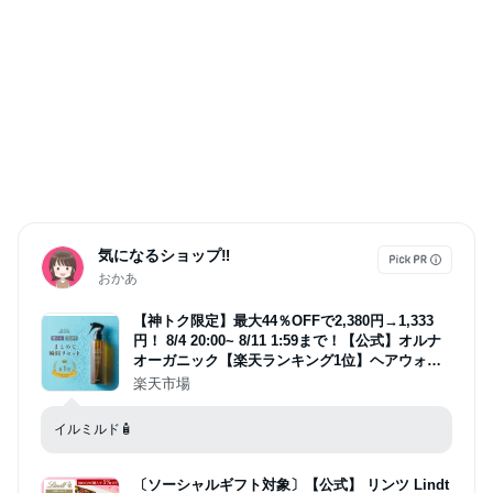
気になるショップ‼️
おかあ
【神トク限定】最大44％OFFで2,380円→1,333
円！ 8/4 20:00~ 8/11 1:59まで！【公式】オルナ
オーガニック【楽天ランキング1位】ヘアウォー
ター ノンシリコン さらさら ヘアアイロン 対応
楽天市場
無香料 ヘアミスト ヘアスプレー 200ml
イルミルド🧴
〔ソーシャルギフト対象〕【公式】 リンツ Lindt