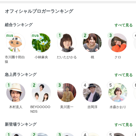
オフィシャルブロガーランキング
総合ランキング
すべて見る
1
2
3
市川團十郎白
小林麻央
だいたひかる
桃
クロ
猿
急上昇ランキング
すべて見る
1
2
3
4
5
木村直人
BEYOOOOO
美川憲一
吉岡淳
水森かおり
NDS
新登場ランキング
すべて見る
1
2
3
4
5