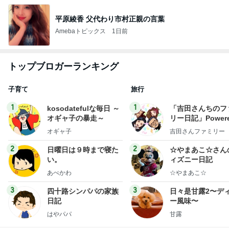
平原綾香 父代わり市村正親の言葉
Amebaトピックス
1日前
トップブロガーランキング
子育て
旅行
1
1
kosodatefulな毎日 ～
「吉田さんちのフ
オギャ子の暴走～
リー日記」Powere
y Ameba 吉田さ
オギャ子
吉田さんファミリー
ミリーオフィシャ
ログ
2
2
日曜日は９時まで寝た
☆やまあこ☆さん
い。
ィズニー日記
あべかわ
☆やまあこ☆
3
3
四十路シンパパの家族
日々是甘露2〜デ
日記
ー風味〜
はやパパ
甘露