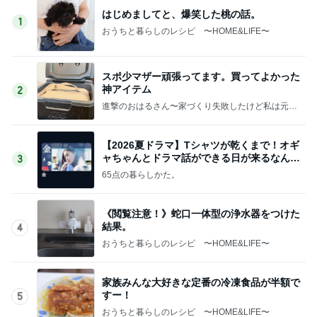
はじめましてと、爆笑した桃の話。
1
おうちと暮らしのレシピ 〜HOME&LIFE〜
スポ少マザー頑張ってます。買ってよかった
神アイテム
2
進撃のおはるさん〜家づくり失敗したけど私は元気
です〜
【2026夏ドラマ】Tシャツが乾くまで！オギ
ャちゃんとドラマ話ができる日が来るなん
3
て！
65点の暮らしかた。
《閲覧注意！》蛇口一体型の浄水器をつけた
結果。
4
おうちと暮らしのレシピ 〜HOME&LIFE〜
家族みんな大好きな定番の冷凍食品が半額で
すー！
5
おうちと暮らしのレシピ 〜HOME&LIFE〜