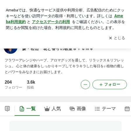
ﾌﾗﾜｰｱﾚﾝｼﾞ・プリザーブドフラワー・ﾊｰﾌﾞ＆ｱﾛﾏ 愛媛・松山
花と香りの教室Ｂｌｕｍｅ
アプリをダウンロードして
ブログの更新通知
を受け取りまし
開く
ょう。
ﾌﾗﾜｰｱﾚﾝｼﾞ・プリザーブドフラワー・ﾊｰﾌﾞ＆ｱﾛﾏ 愛
媛・松山 花と香りの教室Ｂｌｕｍｅ
フラワーアレンジやハーブ、アロマグッズを通して、リラックス＆リフレッ
シュ。 心と体の健康をしっかりキープしてキラキラした毎日を♪ 植物の癒し
とパワーをみなさまにお届けします。
204
3.6k
フォロー
フォロワー
投稿
一覧
人気
画像
テーマ