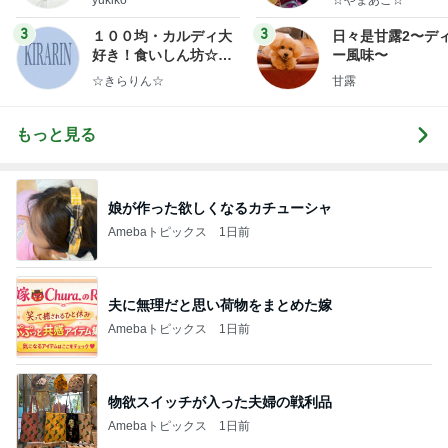
yukiko
☆やまあこ☆
ンテリアのきろく〜
3
3
１００均・カルディ大
日々是甘露2〜デ
好き！食いしん坊☆き
ー風味〜
らりん☆のブログ
☆きらりん☆
甘露
もっと見る
娘が作った欲しくなるカチューシャ
Amebaトピックス
1日前
夫に無理だと思い荷物をまとめた嫁
Amebaトピックス
1日前
物欲スイッチが入った夫婦の戦利品
Amebaトピックス
1日前