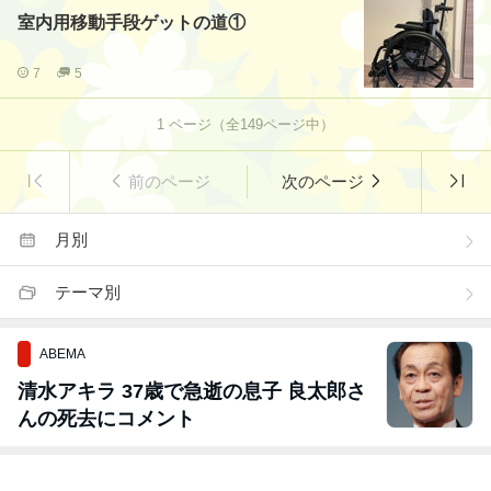
室内用移動手段ゲットの道①
7
5
1
ページ（全
149
ページ中）
前のページ
次のページ
月別
テーマ別
ABEMA
清水アキラ 37歳で急逝の息子 良太郎さ
んの死去にコメント