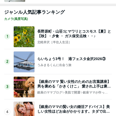
ジャンル人気記事ランキング
カメラ(風景写真)
長野原町・山荘∶ヒマワリとコスモス【夏】と
【秋】・夕食 ・ ガス保安点検・・♪
1
北軽井沢［半住人生活］
らいちょう3号！ 港フェスタ金沢2026③
2
うみまるくんに出会う旅
【銀座のママ 賢い女性のためのお言葉講座】
男を褒める「かきくけこ」 愛され上手は褒め
3
方上手
銀座のママブログ✨美肌で開運✨銀座ママが作った
化粧品✨銀座クラブ高嶋25歳で開店✨高嶋りえ子
お着物でエルメス バーキン コーデ
【銀座のママの賢い女の婚活アドバイス】美
しい女性ほどお金がかかります。タダで出会
4
えると思うなよ