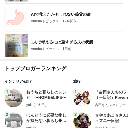
AIで救えたかもしれない義父の命
Amebaトピックス
17時間前
1人で考えるには重すぎる夫の状態
Amebaトピックス
1日前
トップブロガーランキング
インテリア&DIY
旅行
1
1
おうちと暮らしのレシ
「吉田さんちのフ
ピ 〜HOME&LIFE〜
リー日記」Powere
y Ameba 吉田さ
yuki (ドキ子）
吉田さんファミリー
ミリーオフィシャ
ログ
2
2
ほんとうに必要な物し
☆やまあこ☆さん
か持たない暮らし◆Ke
ィズニー日記
ep Life Simple◆〜イ