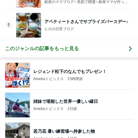
銀座のママブログ✨美肌で開運✨銀座ママが作った
化粧品✨銀座クラブ高嶋25歳で開店✨高嶋りえ子
お着物でエルメス バーキン コーデ
アペティートさんでサプライズバースデー♪
5
ヒロの日常ブログ
このジャンルの記事をもっと見る
レジェンド松下のなんでもプレゼン！
Amebaトピックス
23時間前
姉妹で堪能した世界一優しい縁日
Amebaトピックス
2日前
若乃花 暑い練習場へ持参した物