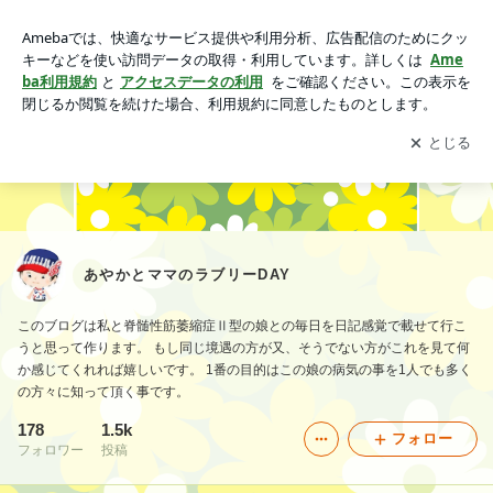
あやかとママのラブリーDAY
アプリをダウンロードして
ブログの更新通知
を受け取りまし
開く
ょう。
あやかとママのラブリーDAY
このブログは私と脊髄性筋萎縮症Ⅱ型の娘との毎日を日記感覚で載せて行こ
うと思って作ります。 もし同じ境遇の方が又、そうでない方がこれを見て何
か感じてくれれば嬉しいです。 1番の目的はこの娘の病気の事を1人でも多く
の方々に知って頂く事です。
178
1.5k
フォロー
フォロワー
投稿