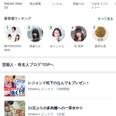
EBiDAN 39&Ki
高山善廣
こいたん
島倉りか
つばきファク
DS
トリー
新登場ランキング
すべて見る
1
2
3
4
5
BEYOOOOO
島倉りか
ゆうこりん
石 安伊
蒼井心音
NDS
芸能人・有名人ブログ TOPへ
レジェンド松下のなんでもプレゼン！
Amebaトピックス
23時間前
11日ぶりの多肉棚への一斉水やり
Amebaトピックス
1日前