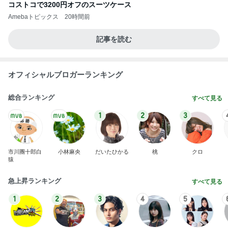
コストコで3200円オフのスーツケース
Amebaトピックス
20時間前
記事を読む
オフィシャルブロガーランキング
総合ランキング
すべて見る
1
2
3
市川團十郎白
小林麻央
だいたひかる
桃
クロ
猿
急上昇ランキング
すべて見る
1
2
3
4
5